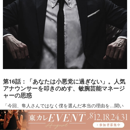
第16話：「あなたは小悪党に過ぎない」。人気
アナウンサーを叩きのめす、敏腕芸能マネージ
ャーの思惑
「今回、隼人さんではなく僕を選んだ本当の理由を…聞い
ておきたくて。正直、佐藤さんが人見知りをするというこ
と以外に、何か裏が…あるんじゃないかと思っています
が…違いますか？」