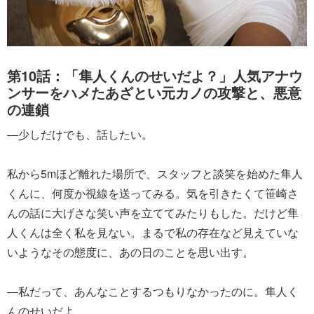
第10話：「隼人くんのせいだよ？」人気アナウ
ンサーをハメたあざとい元カノの攻撃と、悪意
の連鎖
―少しだけでも、話したい。
私から5mほど離れた場所で、スタッフと談笑を始めた隼人
くんに、何度か視線を送ってみる。気を引きたくて笹崎さ
んの話に大げさな笑い声を立ててみたりもした。だけど隼
人くんは全く私を見ない。まるで私の存在など見えていな
いようなその態度に、あの日のことを思い出す。
―私だって、あんなことするつもりなかったのに。隼人く
んのせいだよ。