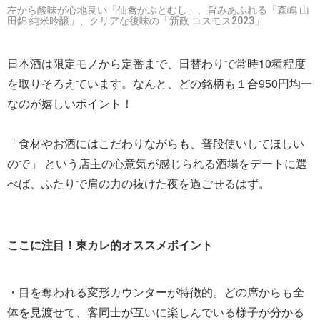
左から酸味が心地良い「仙禽かぶとむし」、旨みあふれる「森嶋 山
田錦 純米吟醸」、クリアな後味の「新政 コスモス2023」
日本酒は限定モノから定番まで、日替わりで常時10種程度
を取りそろえています。なんと、どの銘柄も１合950円均一
なのが嬉しいポイント！
「食材やお酒にはこだわりながらも、普段使いしてほしい
ので」 という店主の心意気が感じられる酒場をデートに選
べば、ふたりで肩の力の抜けた夜を過ごせるはず。
ここに注目！東カレ的オススメポイント
・目を奪われる変形カウンターが特徴的。どの席からも全
体を見渡せて、客同士が互いに楽しんでいる様子が分かる