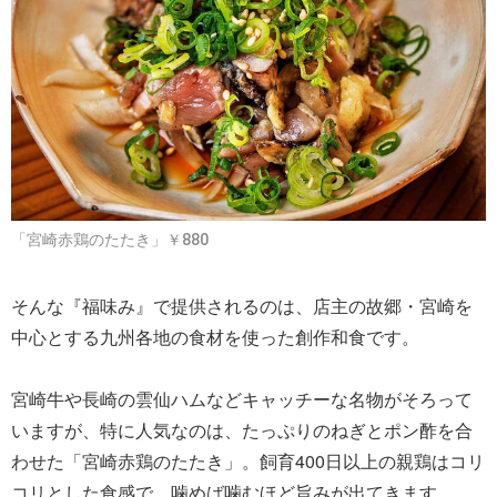
「宮崎赤鶏のたたき」￥880
そんな『福味み』で提供されるのは、店主の故郷・宮崎を
中心とする九州各地の食材を使った創作和食です。
宮崎牛や長崎の雲仙ハムなどキャッチーな名物がそろって
いますが、特に人気なのは、たっぷりのねぎとポン酢を合
わせた「宮崎赤鶏のたたき」。飼育400日以上の親鶏はコリ
コリとした食感で、噛めば噛むほど旨みが出てきます。