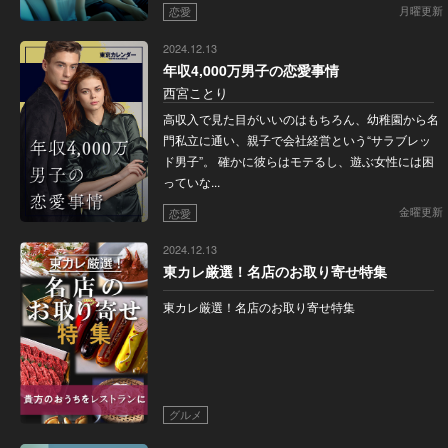
月曜更新
恋愛
2024.12.13
年収4,000万男子の恋愛事情
西宮ことり
高収入で見た目がいいのはもちろん、幼稚園から名
門私立に通い、親子で会社経営という“サラブレッ
ド男子”。 確かに彼らはモテるし、遊ぶ女性には困
っていな...
金曜更新
恋愛
2024.12.13
東カレ厳選！名店のお取り寄せ特集
東カレ厳選！名店のお取り寄せ特集
グルメ