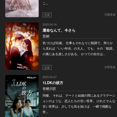
こ...
月曜更新
恋愛
2025.04.16
運命なんて、今さら
安納
気づけば32歳。 仕事もそれなりに順調で、周りか
ら見れば「いい年頃」の大人。 でも、その「順調」
の裏にある虚しさがある。 かつての自分は...
水曜更新
恋愛
2025.04.07
1LDKの彼方
有栖川匠
同棲。 それは、デートと結婚の間にあるグラデーシ
ョンのような、恋人たちの甘い世界。 けれどそんな
甘い世界は、少しでも気を抜けば、一瞬で残酷な
世...