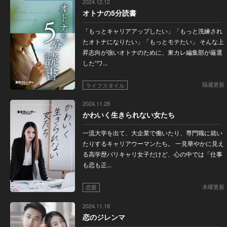
2024.12.12
オトナの5分読書
「もっとキャリアアップしたい」「もっと洗練され
たオトナになりたい」「もっとモテたい」 そんな上
昇志向が強いオトナのために、東カレ編集部が厳選
した“ワ...
隔週更新
ライフスタイル
2024.11.28
かわいく生きられない女たち
一流大学を出て、大企業で働いたり、専門職に就い
たりするキャリアウーマンたち。 一見華やかに見え
る高学歴バリキャリ女子だけど、心の中では「仕事
も恋も正...
木曜更新
恋愛
2024.11.18
恋のジレンマ