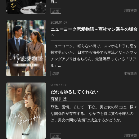
自...
月曜更新
恋愛
2026.01.07
ニューヨーク恋愛物語～商社マン遥斗の場合
～
ニューヨーク。 眠らない街で、スマホを片手に恋を
探す男がいた。 日本でも海外でも主流となったマッ
チングアプリはもちろん、最近流行っている「リア
ル」...
水曜更新
恋愛
2025.11.03
だれもゆるしてくれない
有栖川匠
尊敬。愛情。そして、下心。 男と女の間には、様々
な関係性が存在する。 なかでも特に賛否を呼ぶの
は、男女の間の”友情”は成立するかどうか。 ...
月曜更新
恋愛