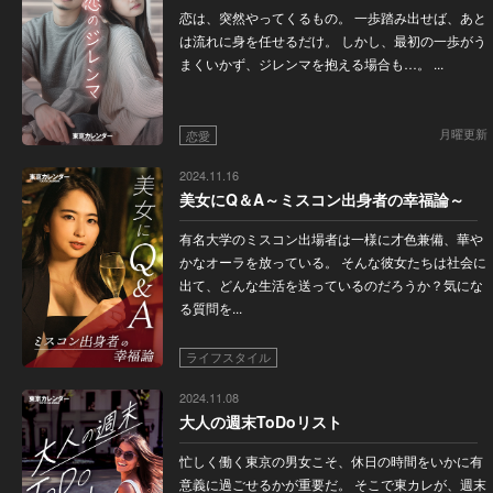
恋は、突然やってくるもの。 一歩踏み出せば、あと
は流れに身を任せるだけ。 しかし、最初の一歩がう
まくいかず、ジレンマを抱える場合も…。 ...
月曜更新
恋愛
2024.11.16
美女にQ＆A～ミスコン出身者の幸福論～
有名大学のミスコン出場者は一様に才色兼備、華や
かなオーラを放っている。 そんな彼女たちは社会に
出て、どんな生活を送っているのだろうか？気にな
る質問を...
ライフスタイル
2024.11.08
大人の週末ToDoリスト
忙しく働く東京の男女こそ、休日の時間をいかに有
意義に過ごせるかが重要だ。 そこで東カレが、週末