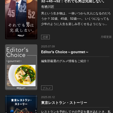
32→45→52：それでも男は完成しない。
有栖川匠
男という生き物は、一体いつから大人になるのだろ
うか？ 32歳、45歳、52歳──。 いくつになっても
少年のように人生を楽しみ尽くせるようになっ...
月曜更新
恋愛
2025.07.09
Editor's Choice～gourmet～
編集部厳選のグルメ情報をご紹介！
グルメ
2025.05.12
東京レストラン・ストーリー
レストランを予約してその予定を書き込むとき、私