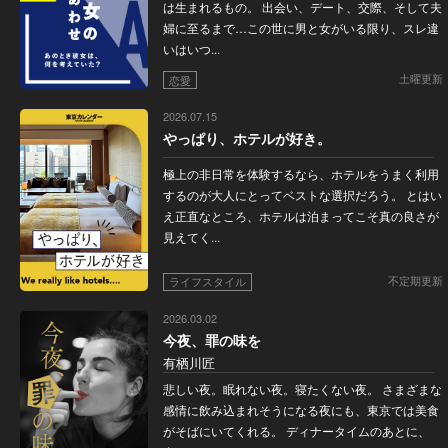
は生まれるもの。 出会い、デート、交際、そして夫
婦に至るまで…この世に男と女がいる限り、スレ違
いはいつ...
土曜更新
恋愛
2026.07.15
やっぱり、ホテルが好き。
極上の非日常を体験するなら、ホテルをうまく利用
するのが大人にとってベストな選択だろう。 とはい
え正直なところ、ホテルは泊まってこそ真の良さが
見えてく...
不定期更新
ライフスタイル
2026.03.02
今夜、罪の味を
有栖川匠
悲しい夜。眠れない夜。寝たくない夜。 さまざまな
感情に飲み込まれそうになる夜にも、東京では美食
がそばにいてくれる。 ディナータイムのあとに、