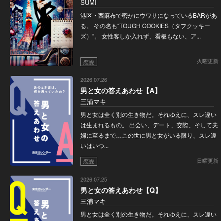
SUMI
港区・西麻布で密かにウワサになっているBARがあ
る。 その名も“TOUGH COOKIES（タフクッキー
ズ）”。 女性客しか入れず、看板もない、ア...
火曜更新
恋愛
2026.07.26
男と女の答えあわせ【A】
三浦マキ
男と女は全く別の生き物だ。それゆえに、スレ違い
は生まれるもの。 出会い、デート、交際、そして夫
婦に至るまで…この世に男と女がいる限り、スレ違
いはいつ...
日曜更新
恋愛
2026.07.25
男と女の答えあわせ【Q】
三浦マキ
男と女は全く別の生き物だ。それゆえに、スレ違い