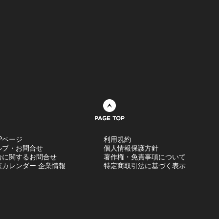
ページトップへ
Pページ
利用規約
ルプ・お問合せ
個人情報保護方針
告に関するお問合せ
著作権・免責事項について
京カレンダー 企業情報
特定商取引法に基づく表示