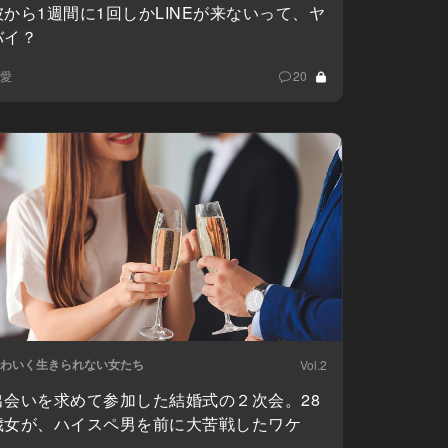
彼から1週間に1回しかLINEが来ないって、ヤ
バイ？
愛
20
わいく生きられない女たち
Vol.2
出会いを求めて参加した結婚式の２次会。28
歳女が、ハイスペ男を前に大苦戦したワケ