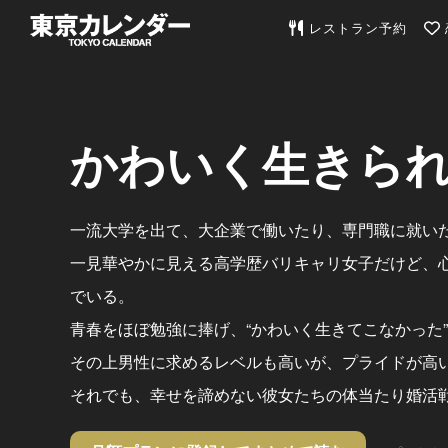
東京カレンダー | 最
レストラン予約
かわいく生きら
一流大学を出て、大企業で働いたり、専門職に就い
一見華やかに見える高学歴バリキャリ女子だけど、
でいる。
青春をほぼ勉強に捧げ、“かわいく生きてこなかった
その上男性に求めるレベルも高いが、プライドが高
それでも、幸せを諦めない彼女たちの体当たり婚活