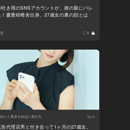
毒吐き用のSNSアカウントが、彼の親にバレ
た！慶應幼稚舎出身、27歳女の裏の顔とは
愛
8
わいく生きられない女たち
Vol.5
広告代理店男と付き合って1ヶ月の27歳女。