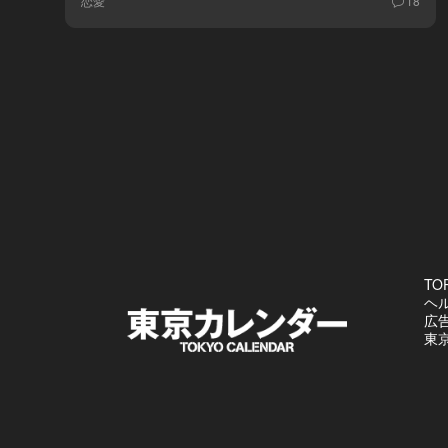
恋愛
18
TO
ヘ
広
東