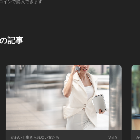
コインで購入できます
の記事
かわいく生きられない女たち
か
Vol.9