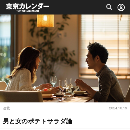
グルメ情報・プレミアムレストラン予約サイト
連載
2024.10.19
男と女のポテトサラダ論