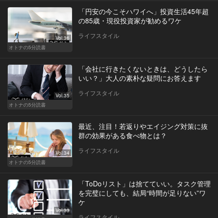
「円安の今こそハワイへ」投資生活45年超
の85歳・現役投資家が勧めるワケ
ライフスタイル
Vol.36
オトナの5分読書
「会社に行きたくないときは、どうしたら
いい？」大人の素朴な疑問にお答えます
ライフスタイル
Vol.35
オトナの5分読書
最近、注目！若返りやエイジング対策に抜
群の効果がある食べ物とは？
ライフスタイル
Vol.34
オトナの5分読書
「ToDoリスト」は捨てていい。タスク管理
を完璧にしても、結局“時間が足りない”ワ
ケ
Vol.33
ライフスタイル