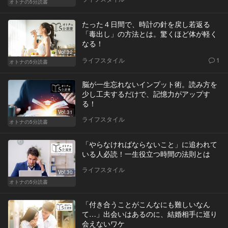
オトナの5分読書
たった４日間で、時計の針を戻し若返る
「毒出し」の方法とは。驚くほど体が軽く
なる！
Vol.32
ライフスタイル
1
オトナの5分読書
脳が一生忘れないインプット術。読み方を
少し工夫するだけで、記憶力がアップす
る！
Vol.31
ライフスタイル
オトナの5分読書
「やらなければならないこと」に追われて
いる人必読！一生役立つ時間の法則とは
ライフスタイル
Vol.30
オトナの5分読書
「付き合うことがこんなにも難しいなん
て…」出会いはあるのに、結婚相手に巡り
会えないワケ