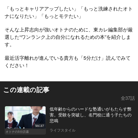
「もっとキャリアアップしたい」「もっと洗練されたオト
ナになりたい」「もっとモテたい」
そんな上昇志向が強いオトナのために、東カレ編集部が厳
選した“ワンランク上の自分になれるための本”を紹介しま
す。
最近活字離れが進んでいる貴方も「5分だけ」読んでみて
ください！
この連載の記事
全37話
低年齢からのハードな塾通いがもたらす弊
害。受験を突破し、名門校に通う子たちの
悲鳴
Vol.37
ライフスタイル
オトナの5分読書