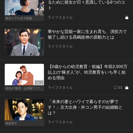
るために彼女が日々意識している6つのコ
ト
Vol.23
ライフスタイル
東京リアル女子図鑑
華やかな芸能一家に生まれ育ち、演技力で
魅了し続ける髙嶋政伸の原動力とは
ライフスタイル
【0歳からの幼児教育・前編】年収2,500万
以上の“稼ぎ人”が、幼児教育をいち早く始
める理由
Vol.2
ライフスタイル
33
現代の“教育・お受験”リアルドキュメント
「未来の妻とハワイで暮らすのが夢で
す！」京大出身・外コン男子の結婚観と
は？
Vol.18
ライフスタイル
東彼男子