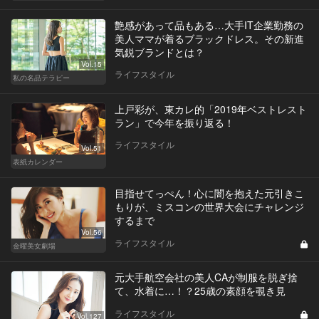
艶感があって品もある…大手IT企業勤務の
美人ママが着るブラックドレス。その新進
気鋭ブランドとは？
Vol.15
ライフスタイル
私の名品テラピー
上戸彩が、東カレ的「2019年ベストレスト
ラン」で今年を振り返る！
ライフスタイル
Vol.51
表紙カレンダー
目指せてっぺん！心に闇を抱えた元引きこ
もりが、ミスコンの世界大会にチャレンジ
するまで
Vol.56
ライフスタイル
金曜美女劇場
元大手航空会社の美人CAが制服を脱ぎ捨
て、水着に…！？25歳の素顔を覗き見
ライフスタイル
Vol.127