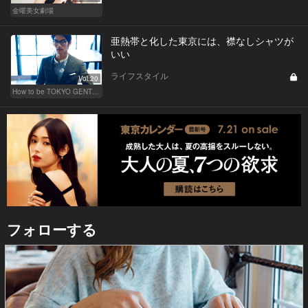
金曜美女劇場
亜熱帯と化した東京には、襟なしシャツが
いい
ライフスタイル
Vol.20
How to be TOKYO GENTS 東京人よ、紳士たれ！
フォローする