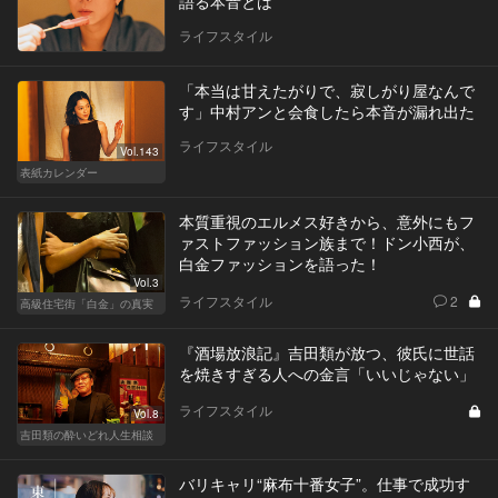
語る本音とは
ライフスタイル
「本当は甘えたがりで、寂しがり屋なんで
す」中村アンと会食したら本音が漏れ出た
ライフスタイル
Vol.143
表紙カレンダー
本質重視のエルメス好きから、意外にもフ
ァストファッション族まで！ドン小西が、
白金ファッションを語った！
Vol.3
ライフスタイル
2
高級住宅街「白金」の真実
『酒場放浪記』吉田類が放つ、彼氏に世話
を焼きすぎる人への金言「いいじゃない」
ライフスタイル
Vol.8
吉田類の酔いどれ人生相談
バリキャリ“麻布十番女子”。仕事で成功す