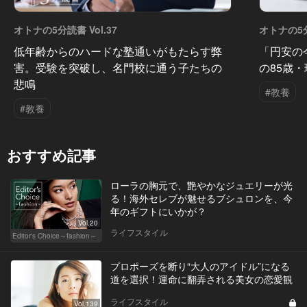
オトナの5分読書 Vol.37
オトナの5分
低年齢からのハードな塾通いがもたらす弊
「円安の
害。受験を突破し、名門校に通う子たちの
の85歳
悲鳴
#教養
#教養
おすすめ記事
ローラの胸元で、艶やかなジュエリーが光
る！海外セレブが魅せるブシュロンを、今
年のギフトにいかが？
Vol.20
ライフスタイル
Editor's Choice～fashion～
プロポーズを断り“大人のアイドル”になる
道を選択！運命に翻弄される美女の恋愛観
ライフスタイル
Vol.139