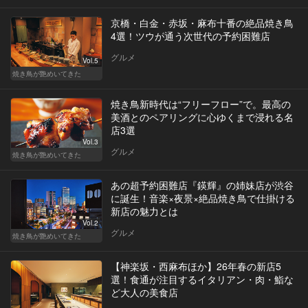
京橋・白金・赤坂・麻布十番の絶品焼き鳥
4選！ツウが通う次世代の予約困難店
グルメ
Vol.5
焼き鳥が艶めいてきた
焼き鳥新時代は“フリーフロー”で。最高の
美酒とのペアリングに心ゆくまで浸れる名
店3選
Vol.3
グルメ
焼き鳥が艶めいてきた
あの超予約困難店『鍈輝』の姉妹店が渋谷
に誕生！音楽×夜景×絶品焼き鳥で仕掛ける
新店の魅力とは
Vol.2
グルメ
焼き鳥が艶めいてきた
【神楽坂・西麻布ほか】26年春の新店5
選！食通が注目するイタリアン・肉・鮨な
ど大人の美食店