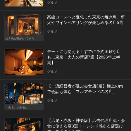
グルメ
高級コースへと進化した東京の焼き鳥。薪
火やワインペアリングが楽しめる名店5選
グルメ
Vol.1
焼き鳥が艶めいてきた
デートにも使える！すでに予約困難な店
も…東京・大人の新店7選【2026年上半
期】
グルメ
【一流経営者が選ぶ会食店3選】極上の肉
で会話も弾む「フルアテンドの名店」
グルメ
Vol.10
「会食」の神髄。
【広尾・赤坂・神楽坂】広告代理店流・会
食に使える店3選｜トレンド感ある店選び