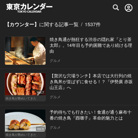
グルメ情報・プレミアムレストラン予約サイト
【カウンター】
に関する記事一覧
/
1537
件
焼き鳥通が熱狂する渋谷の隠れ家『とり茶
太郎』。14年目も予約困難であり続ける理
由
グルメ
【贅沢な穴場ランチ】本店では大行列の焼
き鳥丼が並ばずに食せる！？『伊勢廣 赤坂
山王店』へ
Vol.7
グルメ
焼き鳥が艶めいてきた
予約待ちでも行きたい！食通が通う麻布十
番の焼き鳥『酉囃子』革命的魅力とは
グルメ
Vol.6
焼き鳥が艶めいてきた