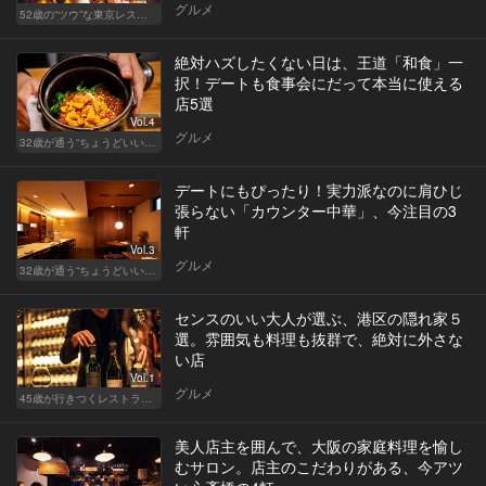
グルメ
52歳の“ツウ”な東京レストラン
絶対ハズしたくない日は、王道「和食」一
択！デートも食事会にだって本当に使える
店5選
Vol.4
グルメ
32歳が通う“ちょうどいい”価格の店
デートにもぴったり！実力派なのに肩ひじ
張らない「カウンター中華」、今注目の3
軒
Vol.3
グルメ
32歳が通う“ちょうどいい”価格の店
センスのいい大人が選ぶ、港区の隠れ家５
選。雰囲気も料理も抜群で、絶対に外さな
い店
Vol.1
グルメ
45歳が行きつくレストラン＆バー
美人店主を囲んで、大阪の家庭料理を愉し
むサロン。店主のこだわりがある、今アツ