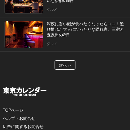
い心斎橋の4軒
グルメ
深夜に旨い鮨が食べたくなったらココ！遊
び慣れた大人にぴったりな隠れ家、三宿と
五反田の2軒
グルメ
次へ ››
TOPページ
ヘルプ・お問合せ
広告に関するお問合せ