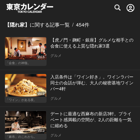
グルメ情報・プレミアムレストラン予約サイト
【隠れ家】
に関する記事一覧
/
454
件
【虎ノ門・麹町・銀座】グルメな相手との
会食に使える上質な隠れ家3選
グルメ
Vol.5
「会食」の神髄。
入店条件は「ワイン好き」。ワインラバー
同士の会話が弾む、大人の秘密基地ワイン
バー4軒
Vol.2
グルメ
「ワイン」がある夜。
デートに最適な西麻布の新店3軒。プライ
ベート感満載の空間が、2人の距離を一気
に縮める
Vol.2
グルメ
「麻布」のこれから。