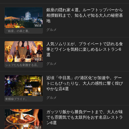
銀座の隠れ家４選。ルーフトップバーから
相撲観戦まで、知る人ぞ知る大人の秘密基
地
Vol.8
グルメ
「銀座」の表と裏。
人気ソムリエが、プライベートで訪れる食
事とワインを気軽に楽しめるレストラン6
選
Vol.3
グルメ
シェフたちを刺激する店。
近頃「中目黒」の“港区化”が加速中。デー
トにもぴったりな、大人の感性に響く煌び
やかな店4選
Vol.4
グルメ
東横線プライド。
ガッツリ飯から勝負デートまで、大人が味
でも雰囲気でも太鼓判をおす名店レストラ
ン6選
Vol.2