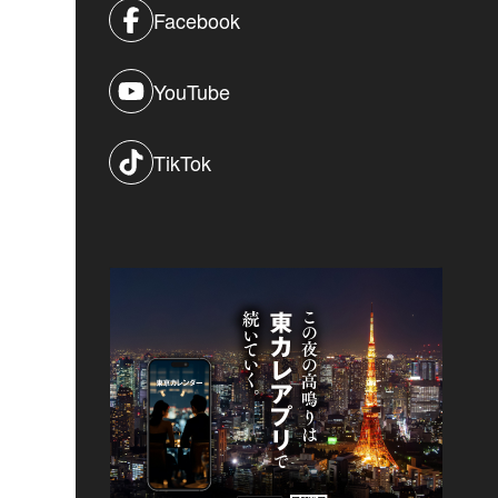
Facebook
YouTube
TikTok