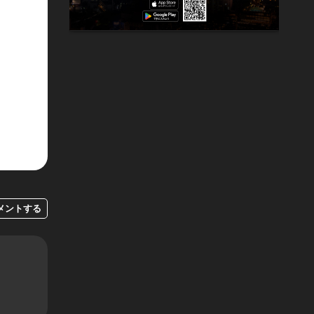
メントする