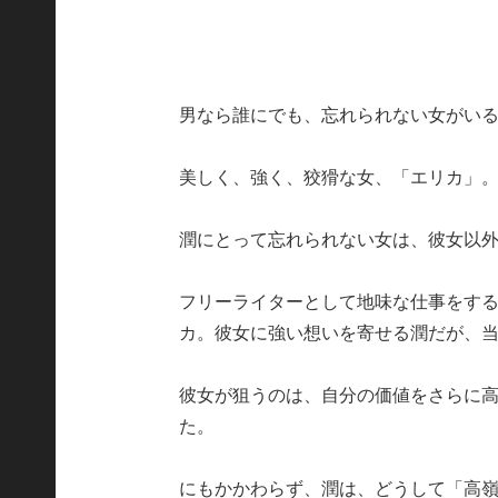
男なら誰にでも、忘れられない女がい
美しく、強く、狡猾な女、「エリカ」
潤にとって忘れられない女は、彼女以
フリーライターとして地味な仕事をす
カ。彼女に強い想いを寄せる潤だが、
彼女が狙うのは、自分の価値をさらに
た。
にもかかわらず、潤は、どうして「高