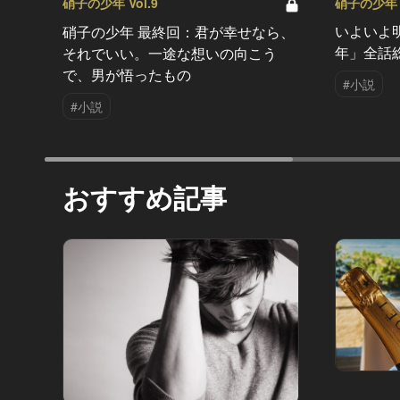
硝子の少年 V
硝子の少年 Vol.9
いよいよ
硝子の少年 最終回：君が幸せなら、
年」全話
それでいい。一途な想いの向こう
で、男が悟ったもの
#小説
#小説
おすすめ記事