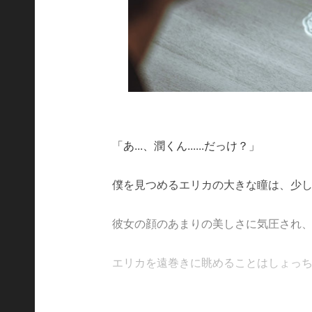
「あ...、潤くん......だっけ？」
僕を見つめるエリカの大きな瞳は、少
彼女の顔のあまりの美しさに気圧され
エリカを遠巻きに眺めることはしょっちゅ