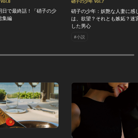
ol.8
硝子の少年 Vol.7
明日で最終話！「硝子の少
硝子の少年：妖艶な人妻に感
総集編
は、欲望？それとも嫉妬？迷
した男心
#小説