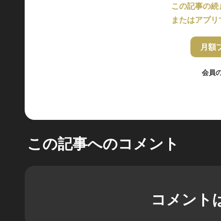
この記事の続
またはアプリ
月額
会員
この記事へのコメント
コメント