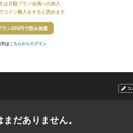
きは月額プラン会員への加入、
でコイン購入をすると読めます
プラン550円で読み放題
の方は
こちらからログイン
コ
はまだありません。