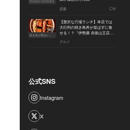
TOUGH COOKIES
恋愛
9
【贅沢な穴場ランチ】本店では
大行列の焼き鳥丼が並ばずに食
Vol.7
せる！？『伊勢廣 赤坂山王店』
焼き鳥が艶めいてきた
へ
グルメ
公式SNS
Instagram
X