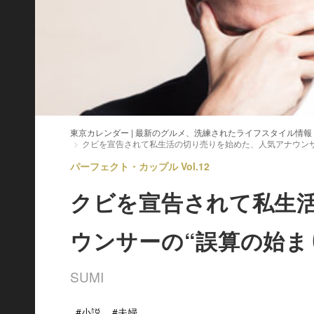
東京カレンダー | 最新のグルメ、洗練されたライフスタイル情報
クビを宣告されて私生活の切り売りを始めた、人気アナウンサ
パーフェクト・カップル Vol.12
クビを宣告されて私生
ウンサーの“誤算の始ま
SUMI
#小説
#夫婦