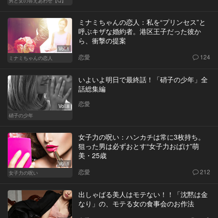
男と女の答えあわせ【Q】
ミナミちゃんの恋人：私を“プリンセス”と
呼ぶキザな婚約者。港区王子だった彼か
ら、衝撃の提案
Vol.1
恋愛
124
ミナミちゃんの恋人
いよいよ明日で最終話！「硝子の少年」全
話総集編
恋愛
Vol.8
硝子の少年
女子力の呪い：ハンカチは常に3枚持ち。
狙った男は必ずおとす“女子力おばけ”萌
美・25歳
Vol.1
恋愛
212
女子力の呪い
出しゃばる美人はモテない！！「沈黙は金
なり」の、モテる女の食事会のお作法