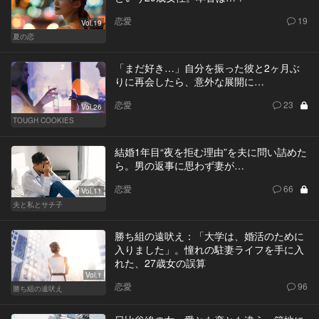
恋愛
19
Vol.19
夏の恋
「まだ好き…」自分を振った彼と2ヶ月ぶ
りに再会したら、意外な展開に…
恋愛
23
Vol.26
TOUGH COOKIES
結婚1年目“夜を拒む理由”を夫に問い詰めた
ら。男の返事に思わず妻が…
恋愛
66
Vol.11
夫と私とサチ子
勝ち組の遠吠え：「大学は、婚活のために
入りました」。憧れの駐妻ライフを手に入
れた、27歳女の誤算
Vol.1
恋愛
96
勝ち組の遠吠え