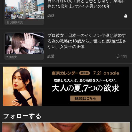
日比谷線の女：愛とも恋とも違う、築地に
住む15歳年上バツイチ男との10年
恋愛
Vol.5
日比谷線の女
プロ彼女：日本一のイケメン俳優と結婚す
る為の戦略は18歳から。狙った獲物は逃さ
ない、女策士の正体
Vol.1
恋愛
133
プロ彼女
フォローする