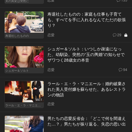
夫の異変は突然に
寿退社したものの：家庭も仕事も子育て
も、すべてを手に入れるなんてただの欲張
り？
Vol.8
恋愛
29
寿退社したものの
シュガー＆ソルト：いつしか疎遠になっ
た、幼馴染。突然の“玉の輿婚”の知らせで
ザワつく28歳女の本音
Vol.1
恋愛
94
シュガー＆ソルト
ラール・エ・ラ・マニエール：婚約破棄さ
れた美人受付嬢を蘇らせた、あるレストラ
ンの物語
Vol.1
恋愛
ラール・エ・ラ・マニエール
男たちの恋愛反省会：「どこで何を間違え
た…？」男たちが振り返る、失恋の思い出