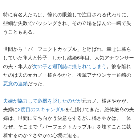
特に有名人たちは、憧れの眼差しで注目される代わりに、
些細な失敗でバッシングされ、その立場をほんの一瞬で失
うこともある。
世間から「パーフェクトカップル」と呼ばれ、幸せに暮ら
していた隼人と怜子。しかし結婚6年目、人気アナウンサー
の夫・隼人が
女の子と週刊誌に撮られてしまう
。彼を陥れ
たのは夫の元カノ・橘さやかと、後輩アナウンサー笹崎の
悪意の連鎖
だった。
夫婦が協力して危機を脱したのだが
元カノ、橘さやかが、
夫婦に
2度目のスキャンダル
を仕掛けてきた。絶体絶命の夫
婦は、世間に立ち向かう決意をするが…橘さやかは、一体
なぜ、そこまで「パーフェクトカップル」を壊すことに執
着するのか？さやかの心境に迫る。