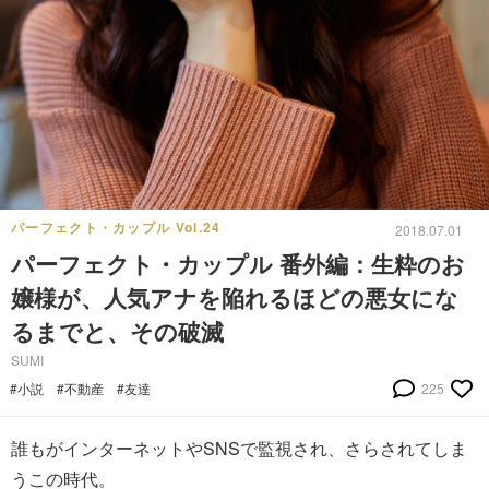
パーフェクト・カップル Vol.24
2018.07.01
パーフェクト・カップル 番外編：生粋のお
嬢様が、人気アナを陥れるほどの悪女にな
るまでと、その破滅
SUMI
#小説
#不動産
#友達
225
誰もがインターネットやSNSで監視され、さらされてしま
うこの時代。