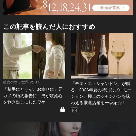
この記事を読んだ人におすすめ
彼女のウラ世界 Vol.14
「モエ・エ・シャンドン」が贈
「勝手にどうぞ、お幸せに」元
る、2026年夏の特別なプロモー
カノの婚約報告に、男が嫉妬心
ション。極上のシャンパンを味
を剥き出しにしたワケ
わえる厳選店舗を一挙紹介！
PR