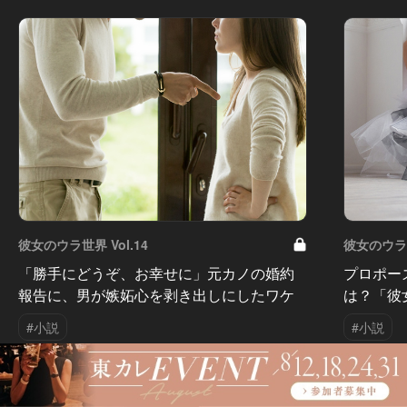
彼女のウラ世界 Vol.14
彼女のウラ世
「勝手にどうぞ、お幸せに」元カノの婚約
プロポー
報告に、男が嫉妬心を剥き出しにしたワケ
は？「彼
#小説
#小説