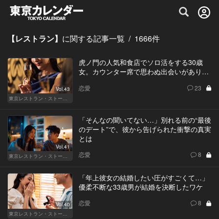
グルメ情報・プレミアムレストラン予約サイト
【レストラン】
に関する記事一覧
/
1666
件
虎ノ門の人気和食店でソロ活をする30歳
女。カウンター席で思わぬ出会いがあり…
恋愛
23
Vol.43
東京レストラン・ストーリー
「そんなの聞いてない…」別れる前の“最後
のデート”で、彼から告げられた衝撃の真実
とは
Vol.41
恋愛
8
東京レストラン・ストーリー
「年上彼女の結婚したい圧がすごくて…」
優柔不断な33歳男が結婚を決断したワケ
恋愛
8
Vol.40
東京レストラン・ストーリー