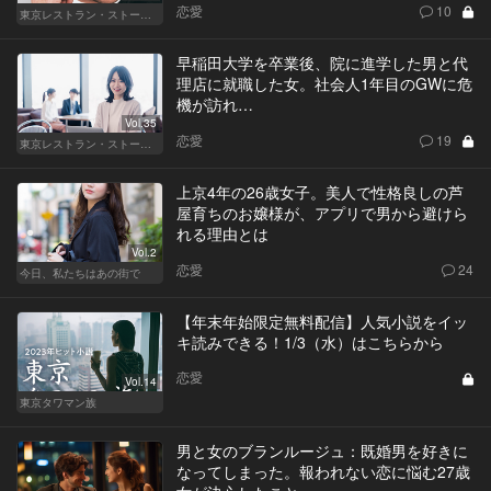
恋愛
10
東京レストラン・ストーリー
早稲田大学を卒業後、院に進学した男と代
理店に就職した女。社会人1年目のGWに危
機が訪れ…
Vol.35
恋愛
19
東京レストラン・ストーリー
上京4年の26歳女子。美人で性格良しの芦
屋育ちのお嬢様が、アプリで男から避けら
れる理由とは
Vol.2
恋愛
24
今日、私たちはあの街で
【年末年始限定無料配信】人気小説をイッ
キ読みできる！1/3（水）はこちらから
恋愛
Vol.14
東京タワマン族
男と女のブランルージュ：既婚男を好きに
なってしまった。報われない恋に悩む27歳