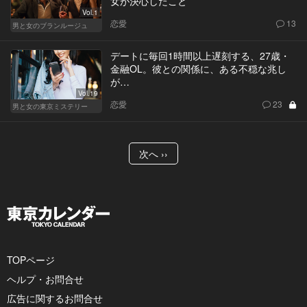
女が決心したこと
Vol.1
恋愛
13
男と女のブランルージュ
デートに毎回1時間以上遅刻する、27歳・
金融OL。彼との関係に、ある不穏な兆し
が…
Vol.19
恋愛
23
男と女の東京ミステリー
次へ ››
TOPページ
ヘルプ・お問合せ
広告に関するお問合せ