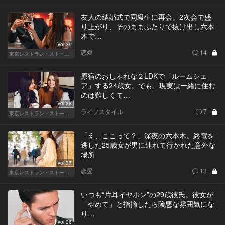
友人の結婚式で同級生に再会。2次会で盛
り上がり、そのままふたりで抜け出し六本
木で…
Vol.39
恋愛
14
東京レストラン・ストーリー
原宿のおしゃれな２LDKで「ルームシェ
ア」する24歳女。でも、現実は一緒に住む
のは難しくて…
Vol.38
ライフスタイル
7
東京レストラン・ストーリー
「え、ここって？」深夜の六本木。終電を
逃した25歳女が男に連れて行かれた意外な
場所
Vol.37
恋愛
13
東京レストラン・ストーリー
いつも“片耳イヤホン”の29歳彼氏。彼女が
「やめて」と指摘したら険悪な雰囲気にな
り…
Vol.36