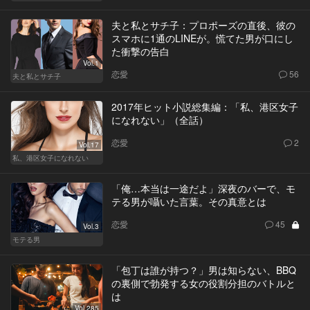
夫と私とサチ子：プロポーズの直後、彼の
スマホに1通のLINEが。慌てた男が口にし
た衝撃の告白
Vol.1
恋愛
56
夫と私とサチ子
2017年ヒット小説総集編：「私、港区女子
になれない」（全話）
恋愛
2
Vol.17
私、港区女子になれない
「俺…本当は一途だよ」深夜のバーで、モ
テる男が囁いた言葉。その真意とは
恋愛
45
Vol.3
モテる男
「包丁は誰が持つ？」男は知らない、BBQ
の裏側で勃発する女の役割分担のバトルと
は
Vol.285