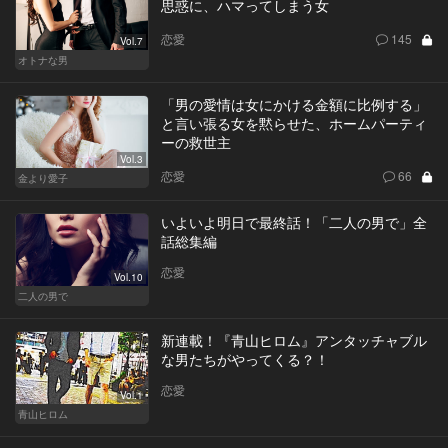
思惑に、ハマってしまう女
恋愛
145
Vol.7
オトナな男
「男の愛情は女にかける金額に比例する」
と言い張る女を黙らせた、ホームパーティ
ーの救世主
Vol.3
恋愛
66
金より愛子
いよいよ明日で最終話！「二人の男で」全
話総集編
恋愛
Vol.10
二人の男で
新連載！『青山ヒロム』アンタッチャブル
な男たちがやってくる？！
恋愛
Vol.1
青山ヒロム