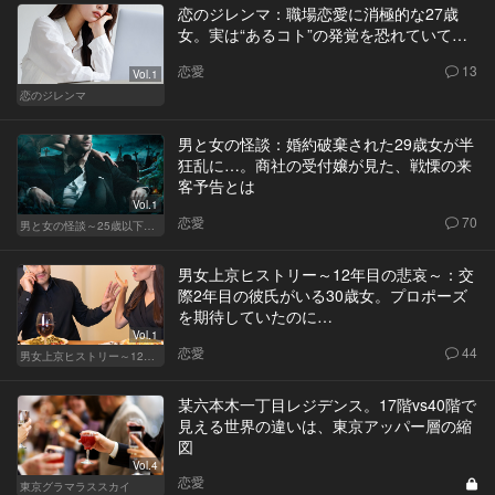
恋のジレンマ：職場恋愛に消極的な27歳
女。実は“あるコト”の発覚を恐れていて…
恋愛
13
Vol.1
恋のジレンマ
男と女の怪談：婚約破棄された29歳女が半
狂乱に…。商社の受付嬢が見た、戦慄の来
客予告とは
Vol.1
恋愛
70
男と女の怪談～25歳以下閲覧禁止～
男女上京ヒストリー～12年目の悲哀～：交
際2年目の彼氏がいる30歳女。プロポーズ
を期待していたのに…
Vol.1
恋愛
44
男女上京ヒストリー～12年目の悲哀～
某六本木一丁目レジデンス。17階vs40階で
見える世界の違いは、東京アッパー層の縮
図
Vol.4
恋愛
東京グラマラススカイ