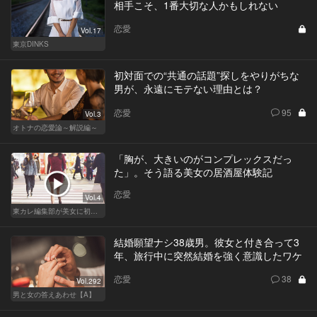
相手こそ、1番大切な人かもしれない
恋愛
Vol.17
東京DINKS
初対面での“共通の話題”探しをやりがちな
男が、永遠にモテない理由とは？
恋愛
95
Vol.3
オトナの恋愛論～解説編～
「胸が、大きいのがコンプレックスだっ
た」。そう語る美女の居酒屋体験記
恋愛
Vol.4
東カレ編集部が美女に初体験させてみた
結婚願望ナシ38歳男。彼女と付き合って3
年、旅行中に突然結婚を強く意識したワケ
恋愛
38
Vol.292
男と女の答えあわせ【A】