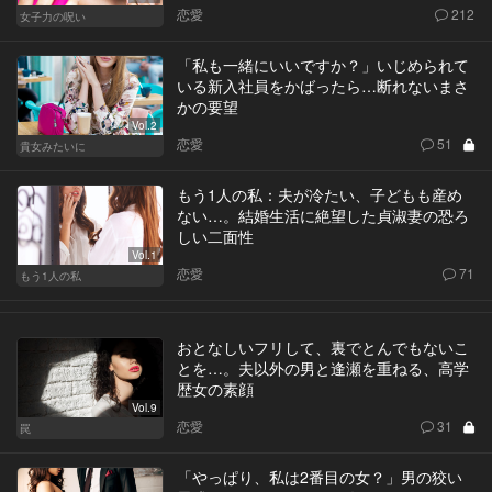
恋愛
212
女子力の呪い
「私も一緒にいいですか？」いじめられて
いる新入社員をかばったら…断れないまさ
かの要望
Vol.2
恋愛
51
貴女みたいに
もう1人の私：夫が冷たい、子どもも産め
ない…。結婚生活に絶望した貞淑妻の恐ろ
しい二面性
Vol.1
恋愛
71
もう1人の私
おとなしいフリして、裏でとんでもないこ
とを…。夫以外の男と逢瀬を重ねる、高学
歴女の素顔
Vol.9
恋愛
31
罠
「やっぱり、私は2番目の女？」男の狡い