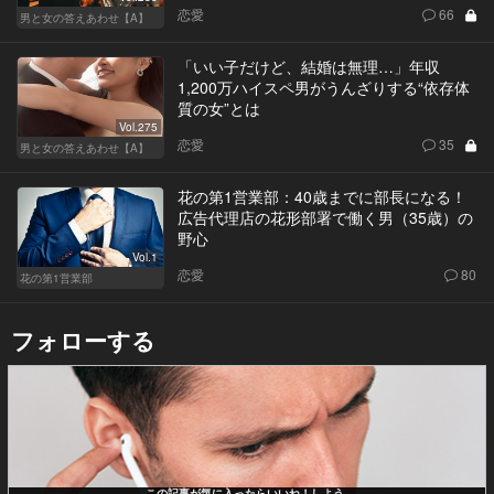
恋愛
66
男と女の答えあわせ【A】
「いい子だけど、結婚は無理…」年収
1,200万ハイスペ男がうんざりする“依存体
質の女”とは
Vol.275
恋愛
35
男と女の答えあわせ【A】
花の第1営業部：40歳までに部長になる！
広告代理店の花形部署で働く男（35歳）の
野心
Vol.1
恋愛
80
花の第1営業部
フォローする
この記事が気に入ったらいいね！しよう