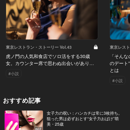
東京レストラン・ストーリー Vol.43
東京レストラ
虎ノ門の人気和食店でソロ活をする30歳
「そんな
女。カウンター席で思わぬ出会いがあり…
のデート
とは
#小説
#小説
おすすめ記事
女子力の呪い：ハンカチは常に3枚持ち。
狙った男は必ずおとす“女子力おばけ”萌
美・25歳
Vol.1