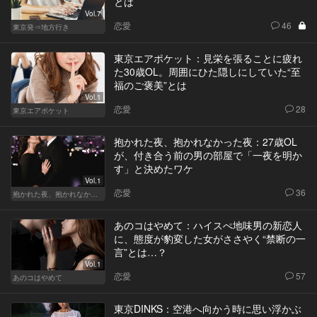
とは
Vol.7
恋愛
46
東京発⇒地方行き
東京エアポケット：見栄を張ることに疲れ
た30歳OL。周囲にひた隠しにしていた“至
福のご褒美”とは
Vol.1
恋愛
28
東京エアポケット
抱かれた夜、抱かれなかった夜：27歳OL
が、付き合う前の男の部屋で「一夜を明か
す」と決めたワケ
Vol.1
恋愛
36
抱かれた夜、抱かれなかった夜
あのコはやめて：ハイスぺ地味男の新恋人
に、態度が豹変した女がささやく“禁断の一
言”とは…？
Vol.1
恋愛
57
あのコはやめて
東京DINKS：空港へ向かう時に思い浮かぶ