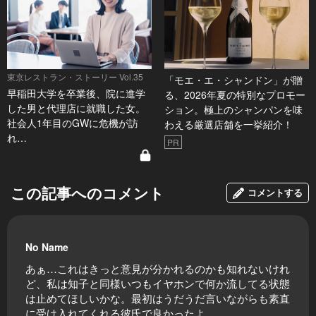
東京レストラン・ストーリー Vol.35
「モエ・エ・シャンドン」が贈
早稲田大学を卒業後、院に進学
る、2026年夏の特別なプロモー
した男と代理店に就職した女。
ション。極上のシャンパンを味
社会人1年目のGWに危機が訪
わえる厳選店舗を一挙紹介！
れ…
PR
この記事へのコメント
コメントする
No Name
あぁ…これはきっと意見が分かれるのかも知れないけれ
ど、私は知子と同様いつもイヤホンで何か流してる状態
は止めてほしいかな。最初はうだうだ言いながらも素直
に受け入れてくれる彼氏で良かったよ。