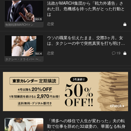
法政がMARCH集団から「戦力外通告」さ
れた日。危機感を持った男がとった行動と
は
Vol.6
恋愛
無難戦隊MARCHマン
ウソの職業を伝えたまま、交際3ヶ月。女
は、タクシーの中で突然真実を打ち明け…
恋愛
19
Vol.4
タクシー・ドライバー 〜柊舞香〜
「博多への移住で人生が変わった」夫の転
勤で仕事を辞めた32歳妻の、華麗なる転身