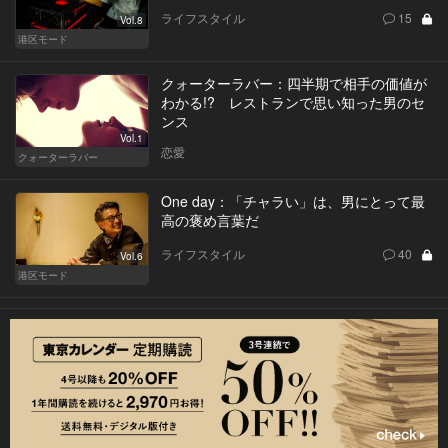
ライフスタイル
15
Vol.8
港区モード
クォーターラバー：四半期で相手の価値が
わかる!? レストランで思い知った男のセ
ンス
Vol.1
恋愛
クォーターラバー
One day：「チャラい」は、男にとって最
高の褒め言葉だ
ライフスタイル
40
Vol.6
港区モード