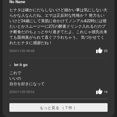
No Name
ヒナタは確かにだらしないけど細かい事は気にしない大
らかな人なんだね。エマは正反対な性格か？ 努力もい
いけど24歳にして美肌に命かけてノンアル&22時には寝
たいとかスムージーに2万の酵素ドリンク入れるだのプ
チ断食だのちょっとやり過ぎてたよ。これじゃ彼氏出来
ても面倒臭がられて直ぐフラれちゃう。 気づかせてく
れたヒナタに感謝だね！
2024/11/20 06:48
23
♩ let it go
これで
いいの
自分を好きになって
2024/11/20 06:54
14
もっと見る （ 7 件 ）