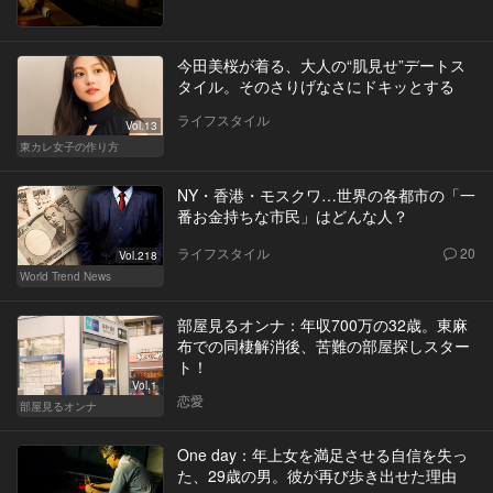
今田美桜が着る、大人の“肌見せ”デートス
タイル。そのさりげなさにドキッとする
ライフスタイル
Vol.13
東カレ女子の作り方
NY・香港・モスクワ…世界の各都市の「一
番お金持ちな市民」はどんな人？
ライフスタイル
20
Vol.218
World Trend News
部屋見るオンナ：年収700万の32歳。東麻
布での同棲解消後、苦難の部屋探しスター
ト！
Vol.1
恋愛
部屋見るオンナ
One day：年上女を満足させる自信を失っ
た、29歳の男。彼が再び歩き出せた理由