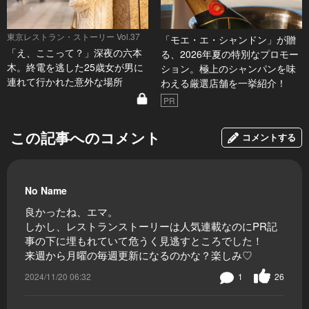
東京レストラン・ストーリー Vol.37
「モエ・エ・シャンドン」が贈
「え、ここって？」深夜の六本
る、2026年夏の特別なプロモー
木。終電を逃した25歳女が男に
ション。極上のシャンパンを味
連れて行かれた意外な場所
わえる厳選店舗を一挙紹介！
PR
この記事へのコメント
コメントする
No Name
良かったね、エマ。
しかし、レストランストーリーは人気連載なのにPR記
事の下に埋もれていて危うく見逃すところでした！
来週から月曜の毎週更新になるのかな？楽しみ♡
2024/11/20 06:32
1
26