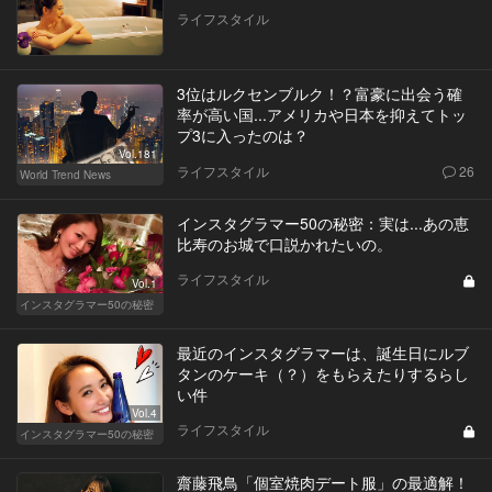
ライフスタイル
3位はルクセンブルク！？富豪に出会う確
率が高い国...アメリカや日本を抑えてトッ
プ3に入ったのは？
Vol.181
ライフスタイル
26
World Trend News
インスタグラマー50の秘密：実は...あの恵
比寿のお城で口説かれたいの。
ライフスタイル
Vol.1
インスタグラマー50の秘密
最近のインスタグラマーは、誕生日にルブ
タンのケーキ（？）をもらえたりするらし
い件
Vol.4
ライフスタイル
インスタグラマー50の秘密
齋藤飛鳥「個室焼肉デート服」の最適解！