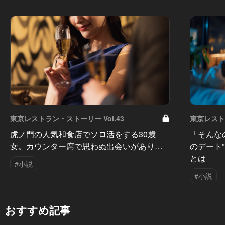
東京レストラン・ストーリー Vol.43
東京レストラ
虎ノ門の人気和食店でソロ活をする30歳
「そんな
女。カウンター席で思わぬ出会いがあり…
のデート
とは
#小説
#小説
おすすめ記事