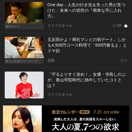
One day：人生の行き先を失った男が見つ
けた、未来への切符の『簡単な手に入れ
方』
Vol.7
ライフスタイル
30
港区モード
五反田かよ！商社マンとの初デート。しか
も4,500円コース料理で「500円奢るよ」と
ドヤ顔
Vol.1
恋愛
1
東カレ読者のワーストデート
「守るよりすぐ攻め！」女優・寺島しのぶ
が、青山学院時代に熱中していたコトと
は？
ライフスタイル