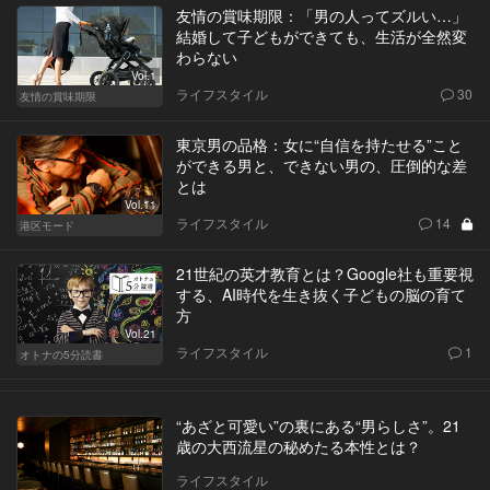
友情の賞味期限：「男の人ってズルい…」
結婚して子どもができても、生活が全然変
わらない
Vol.1
ライフスタイル
30
友情の賞味期限
東京男の品格：女に“自信を持たせる”こと
ができる男と、できない男の、圧倒的な差
とは
Vol.11
ライフスタイル
14
港区モード
21世紀の英才教育とは？Google社も重要視
する、AI時代を生き抜く子どもの脳の育て
方
Vol.21
ライフスタイル
1
オトナの5分読書
“あざと可愛い”の裏にある“男らしさ”。21
歳の大西流星の秘めたる本性とは？
ライフスタイル