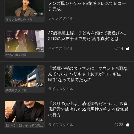
メンズ風ジャケット×艶感ドレスで旬コー
デ完成
Vol.48
ライフスタイル
東カレ女子の作り方
37歳専業主婦、子どもを預けて夜遊びへ。
21時の麻布十番で見た“ある真実”とは
ライフスタイル
14
Vol.4
友情の賞味期限
「武蔵小杉のタワマンに、マウント合戦な
んてない」バリキャリ女子が“コスギ住
民”になって捨てたもの
Vol.9
ライフスタイル
東横線プライド。
「残りの人生は、消化試合だろう…」飲食
店経営で成功した52歳男性が抱える虚無感
の行方
Vol.6
ライフスタイル
22
32→45→52：それでも男は完成しない。