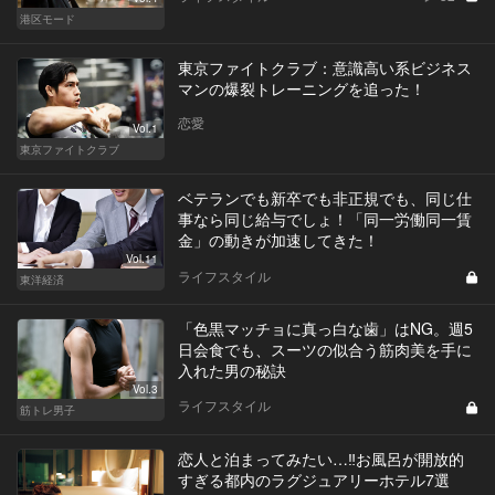
港区モード
東京ファイトクラブ：意識高い系ビジネス
マンの爆裂トレーニングを追った！
恋愛
Vol.1
東京ファイトクラブ
ベテランでも新卒でも非正規でも、同じ仕
事なら同じ給与でしょ！「同一労働同一賃
金」の動きが加速してきた！
Vol.11
ライフスタイル
東洋経済
「色黒マッチョに真っ白な歯」はNG。週5
日会食でも、スーツの似合う筋肉美を手に
入れた男の秘訣
Vol.3
ライフスタイル
筋トレ男子
恋人と泊まってみたい…‼お風呂が開放的
すぎる都内のラグジュアリーホテル7選