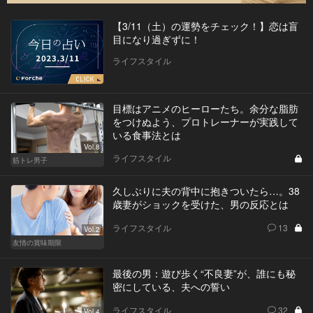
【3/11（土）の運勢をチェック！】恋は盲
目になり過ぎずに！
ライフスタイル
目標はアニメのヒーローたち。余分な脂肪
をつけぬよう、プロトレーナーが実践して
いる食事法とは
Vol.8
ライフスタイル
筋トレ男子
久しぶりに夫の背中に抱きついたら…。38
歳妻がショックを受けた、男の反応とは
ライフスタイル
13
Vol.2
友情の賞味期限
最後の男：遊び歩く“不良妻”が、誰にも秘
密にしている、夫への誓い
ライフスタイル
32
Vol.4