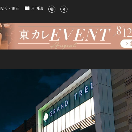
新のグルメ、洗練されたライフスタイル情報
恋活・婚活
月刊誌