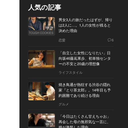
人気の記事
男女3人の旅だったはずが、帰り
は2人に…。1人の女性が残ると
Vol.74
決めた理由
TOUGH COOKIES
恋愛
6
「自立した女性になりたい」日
向坂46藤嶌果歩、初単独センタ
ーの不安と20歳の理想像
ライフスタイル
焼き鳥通が熱狂する渋谷の隠れ
家『とり茶太郎』。14年目も予
約困難であり続ける理由
グルメ
「今日はたくさん甘えちゃお」
再会した母の無邪気な一言に、
Vol.73
娘が激怒した理由