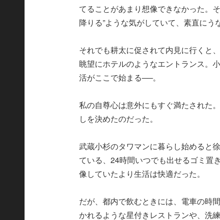
てることがあまり想像できなかった。そ
降りる”ような気がしていて、素直にう
それでも耕太に促されて内見に行くと、
眺望にホテルのようなエントランス。
活がここで始まる──。
私の自尊心は意外にもすぐ満たされた
しを決めたのだった。
武蔵小杉のタワマンに暮らし始めると徐々
ている、24時間いつでも出せるゴミ置
像していたより生活は快適だった。
だが、都内で飲むときには、電車の時
かれるような星付きレストランや、洗