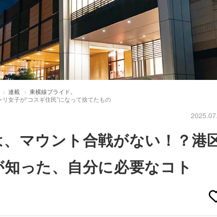
連載
東横線プライド。
リ女子が“コスギ住民”になって捨てたもの
2025.07
は、マウント合戦がない！？港
が知った、自分に必要なコト