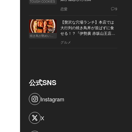
TOUGH COOKIES
恋愛
9
【贅沢な穴場ランチ】本店では
大行列の焼き鳥丼が並ばずに食
Vol.7
せる！？『伊勢廣 赤坂山王店』
焼き鳥が艶めいてきた
へ
グルメ
公式SNS
Instagram
X