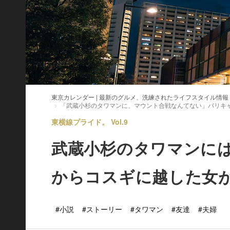
東京カレンダー | 最新のグルメ、洗練されたライフスタイル情報
「武蔵小杉のタワマンに、マウント合戦なんてない」バリキャ
東横線プライド。 Vol.9
武蔵小杉のタワマンに
からコスギに越した女
#小説
#ストーリー
#タワマン
#友達
#夫婦