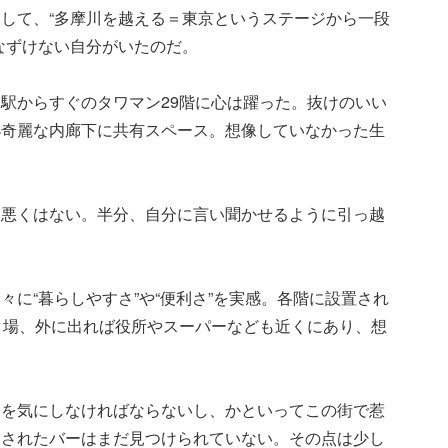
して、“多摩川を越える＝東京というステージから一段
なずけない自分がいたのだ。
駅からすぐのタワマン29階に心は躍った。抜けのいい
小奇麗な内廊下に共有スペース。想像していなかった生
。悪くはない。半分、自分に言い聞かせるように引っ越
に“暮らしやすさ”や“便利さ”を実感。各階に設置され
き場、外に出れば役所やスーパーなども近くにあり、想
間を気にしなければならないし、かといってこの街で惹
練されたバーはまだ見つけられていない。その点は少し