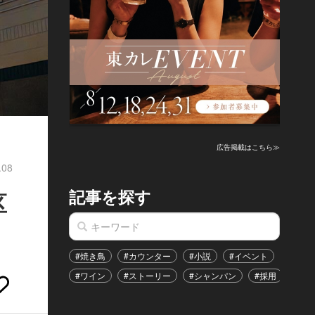
広告掲載はこちら≫
.08
記事を探す
区
#焼き鳥
#カウンター
#小説
#イベント
#港区
#ワイン
#ストーリー
#シャンパン
#採用
#恋