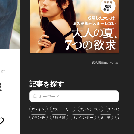
広告掲載はこちら≫
.27
記事を探す
破
#ワイン
#ストーリー
#シャンパン
#イベント
#ランチ
#焼き鳥
#カウンター
#小説
#恋愛