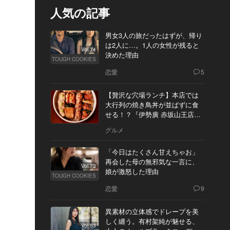
人気の記事
男女3人の旅だったはずが、帰り
は2人に…。1人の女性が残ると
Vol.74
決めた理由
TOUGH COOKIES
恋愛
5
【贅沢な穴場ランチ】本店では
大行列の焼き鳥丼が並ばずに食
せる！？『伊勢廣 赤坂山王店』
へ
グルメ
「今日はたくさん甘えちゃお」
再会した母の無邪気な一言に、
Vol.73
娘が激怒した理由
TOUGH COOKIES
恋愛
9
異素材の立体感でドレープを美
しく纏う。有村架純が魅せる、
Vol.53