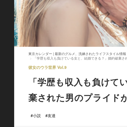
東京カレンダー | 最新のグルメ、洗練されたライフスタイル情報
「学歴も収入も負けている女と、結婚できる？」婚約破棄さ
彼女のウラ世界 Vol.9
「学歴も収入も負けて
棄された男のプライド
#小説
#友達