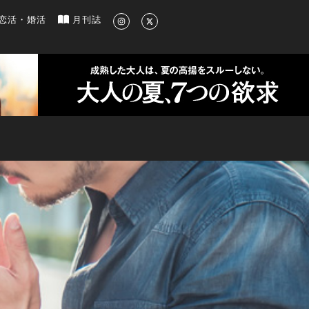
新のグルメ、洗練されたライフスタイル情報
恋活・婚活
月刊誌