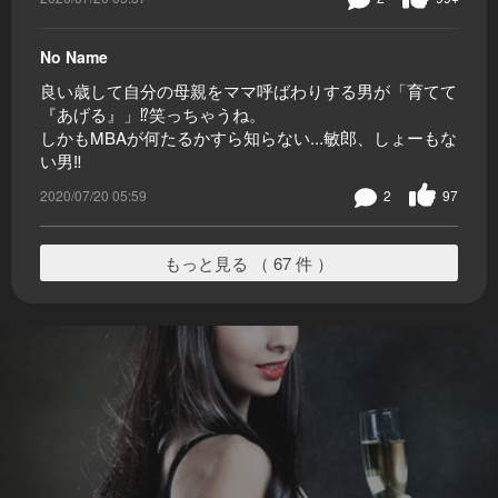
No Name
良い歳して自分の母親をママ呼ばわりする男が「育てて
『あげる』」⁉️笑っちゃうね。
しかもMBAが何たるかすら知らない...敏郎、しょーもな
い男‼️
2020/07/20 05:59
2
97
もっと見る （ 67 件 ）