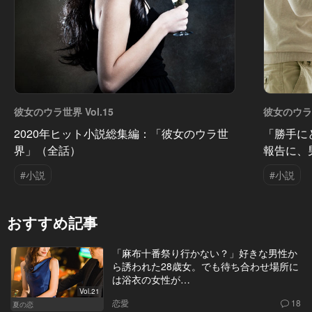
彼女のウラ世界 Vol.15
彼女のウラ世
2020年ヒット小説総集編：「彼女のウラ世
「勝手に
界」（全話）
報告に、
#小説
#小説
おすすめ記事
「麻布十番祭り行かない？」好きな男性か
ら誘われた28歳女。でも待ち合わせ場所に
は浴衣の女性が…
Vol.21
恋愛
18
夏の恋