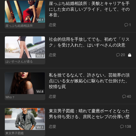
崖っぷち結婚相談所：美貌とキャリアを手
にした女の哀しいプライド。そして、その
本音。
Vol.1
恋愛
1
崖っぷち結婚相談所
社会的信用を手放してでも、初めて「リス
ク」を受け入れた、はいすぺさんの決意
恋愛
20
Vol.9
はいすぺさんが通る
私を捨てるなんて、許さない。芸能界の頂
点にいる女が嫉妬心に駆られて仕掛けた、
狡猾な罠
Vol.8
恋愛
40
Who？
東京男子図鑑：晴れて慶應ボーイとなった
男を待ち受ける、庶民とセレブの分厚い壁
恋愛
138
Vol.1
東京男子図鑑