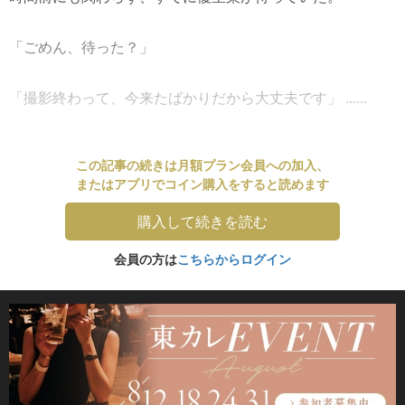
「ごめん、待った？」
「撮影終わって、今来たばかりだから大丈夫です」 ......
この記事の続きは月額プラン会員への加入、
またはアプリでコイン購入をすると読めます
購入して続きを読む
会員の方は
こちらからログイン