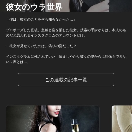
彼女のウラ世界
「僕は、彼女のことを何も知らなかった…」
プロポーズした直後、忽然と姿を消した彼女。捜索の手掛かりは、本人のも
のだと思われるインスタグラムのアカウントだけ。
―彼女が見せていたのは、偽りの姿だった？
インスタグラムに残されていた、慎ましやかな彼女の姿からは想像もできな
い世界とは…。
この連載の記事一覧