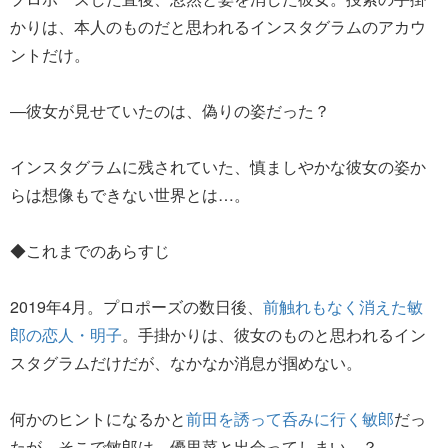
かりは、本人のものだと思われるインスタグラムのアカウ
ントだけ。
―彼女が見せていたのは、偽りの姿だった？
インスタグラムに残されていた、慎ましやかな彼女の姿か
らは想像もできない世界とは…。
◆これまでのあらすじ
2019年4月。プロポーズの数日後、
前触れもなく消えた敏
郎の恋人・明子
。手掛かりは、彼女のものと思われるイン
スタグラムだけだが、なかなか消息が掴めない。
何かのヒントになるかと
前田を誘って呑みに行く敏郎
だっ
たが、そこで敏郎は、優里菜と出会ってしまい…？