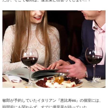
敏郎が予約していたイタリアン『恵比寿es』の個室には、
時間前にも関わらず、すでに優里菜が待っていた。