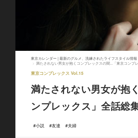
東京カレンダー | 最新のグルメ、洗練されたライフスタイル情報
満たされない男女が抱くコンプレックスの闇...「東京コンプ
東京コンプレックス Vol.15
満たされない男女が抱く
ンプレックス」全話総
#小説
#友達
#夫婦