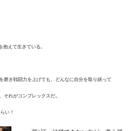
”を抱えて生きている。
ックを磨き戦闘力を上げても、どんなに自分を取り繕って
う、それがコンプレックスだ。
さらい！