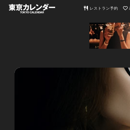
東京カレンダー | 最
レストラン予約