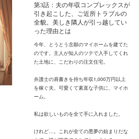
第3話：夫の年収コンプレックスが
引き起こした、ご近所トラブルの
全貌。美しき隣人が引っ越してい
った理由とは
今年、とうとう念願のマイホームを建てた
のです。主人が知人のツテで入手してくれ
た土地に、こだわりの注文住宅。
弁護士の肩書きを持ち年収1,000万円以上
を稼ぐ夫。可愛くて素直な子供に、マイホ
ーム。
私は欲しいものを全て手に入れました。
けれど…。これが全ての悪夢の始まりだな