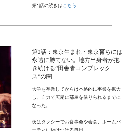
第1話の続きは
こちら
第2話：東京生まれ・東京育ちには
永遠に勝てない。地方出身者が抱
き続ける“田舎者コンプレック
ス”の闇
大学を卒業してからは本格的に事業を拡大
し、自力で広尾に部屋を借りられるまでに
なった。
夜はタクシーでお食事会や会食、ホームパ
ーティに駆けつける毎日。