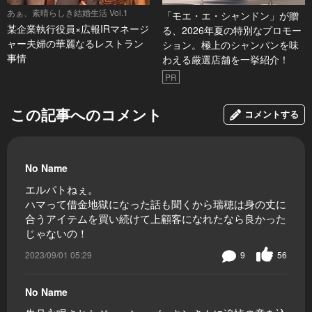
あぁ、素晴らしき結婚生活 Vol.1
「モエ・エ・シャンドン」が贈
某企業執行役員×広報IRマネージ
る、2026年夏の特別なプロモー
ャー夫婦の華麗なるレストラン
ション。極上のシャンパンを味
事情
わえる厳選店舗を一挙紹介！
PR
この記事へのコメント
コメントする
No Name
エルパトねぇ。
ハマって借金地獄になった話も聞くから瑞穂は身の丈に
合うアイテムを買い続けて上顧客になれたなら良かった
じゃないの！
2023/09/01 05:29
9
56
No Name