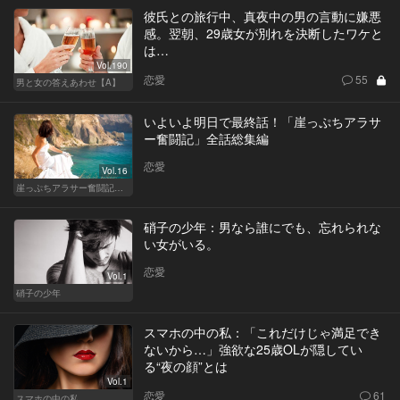
彼氏との旅行中、真夜中の男の言動に嫌悪
感。翌朝、29歳女が別れを決断したワケと
は…
Vol.190
恋愛
55
男と女の答えあわせ【A】
いよいよ明日で最終話！「崖っぷちアラサ
ー奮闘記」全話総集編
恋愛
Vol.16
崖っぷちアラサー奮闘記 written by 内埜さくら
硝子の少年：男なら誰にでも、忘れられな
い女がいる。
恋愛
Vol.1
硝子の少年
スマホの中の私：「これだけじゃ満足でき
ないから…」強欲な25歳OLが隠してい
る“夜の顔”とは
Vol.1
恋愛
61
スマホの中の私