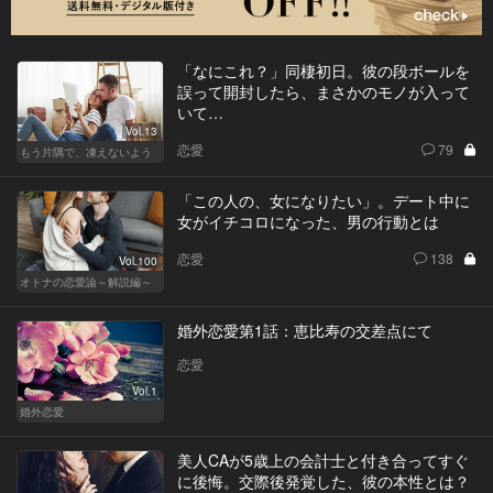
「なにこれ？」同棲初日。彼の段ボールを
誤って開封したら、まさかのモノが入って
いて…
Vol.13
恋愛
79
もう片隅で、凍えないよう
「この人の、女になりたい」。デート中に
女がイチコロになった、男の行動とは
恋愛
138
Vol.100
オトナの恋愛論～解説編～
婚外恋愛第1話：恵比寿の交差点にて
恋愛
Vol.1
婚外恋愛
美人CAが5歳上の会計士と付き合ってすぐ
に後悔。交際後発覚した、彼の本性とは？