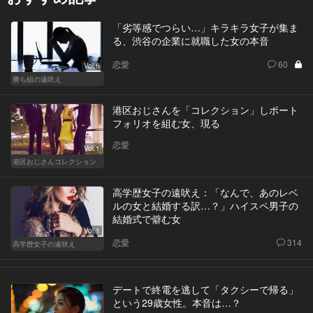
「劣等感でつらい…」キラキラ女子が集ま
る、渋谷の企業に就職した女の本音
恋愛
60
Vol.6
勝ち組の遠吠え
港区おじさんを「コレクション」しポート
フォリオを組む女、現る
恋愛
Vol.1
港区おじさんコレクション
高学歴女子の遠吠え：「なんで、あのレベ
ルの女と結婚する訳…？」ハイスペ男子の
結婚式で僻む女
Vol.1
恋愛
314
高学歴女子の遠吠え
デートで終電を逃して「タクシーで帰る」
という29歳女性。本音は…？