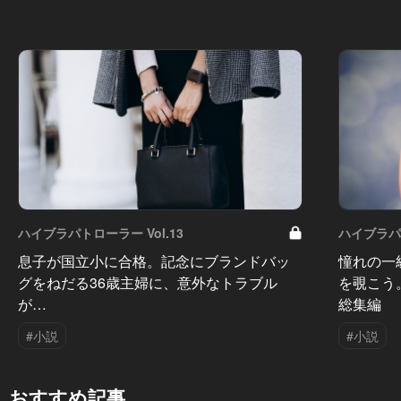
ハイブラパトローラー Vol.13
ハイブラパト
息子が国立小に合格。記念にブランドバッ
憧れの一
グをねだる36歳主婦に、意外なトラブル
を覗こう
が…
総集編
#小説
#小説
おすすめ記事