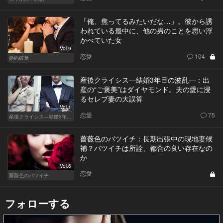
「俺、焦ってるみたいだな…」。彼から誘
われている最中に、他の男のことを思い浮
かべていた女
Vol.9
恋愛
104
婚約破棄
産後クライシス—結婚3年目の波乱—：出
産の“ご褒美”はダイヤモンド。夫の愛に浸
るセレブ妻の大誤算
Vol.1
恋愛
75
産後クライシス—結婚3年目の波乱—
薔薇色のバツイチ：長期出張中の現地妻候
補？バツイチは所詮、都合の良い存在なの
か
Vol.6
恋愛
薔薇色のバツイチ
フォローする