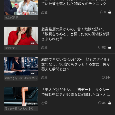
ていた彼を落とした25歳女のテクニック
恋愛
8
Vol.3
東京3C男子
超富裕層の男からの、甘く危険な誘い。
「浪費をやめる」と誓った女の価値観が揺
さぶられた日
Vol.4
恋愛
82
浪費の女王
結婚できない女-Over 35-：顔もスタイルも
文句なし。36歳でもグッとくる女に、男が
萎えた瞬間とは？
Vol.1
恋愛
244
結婚できない女〜Over 35〜
「美人だけどナシ…」初デート、タクシー
で移動中に男が30歳女に幻滅したコトとは
恋愛
34
Vol.281
男と女の答えあわせ【A】