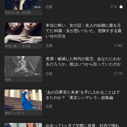
恋愛
6
Vol.9
許さない女、許す男
本当に怖い、女の話：友人の結婚に腹を立
てた30歳・女が思いついた、危険すぎる腹
いせの方法
Vol.1
恋愛
82
本当に怖い、女の話
煮沸：破滅した時代の寵児。あなたにわか
るだろうか。彼はいつから狂っていたのか
恋愛
79
Vol.1
煮沸
“あの日夢見た未来”を手に入れることはで
きたのか？「東京シンデレラ」総集編
恋愛
Vol.12
東京シンデレラ
出会って1ヶ月で交際に発展。社内で憧れ