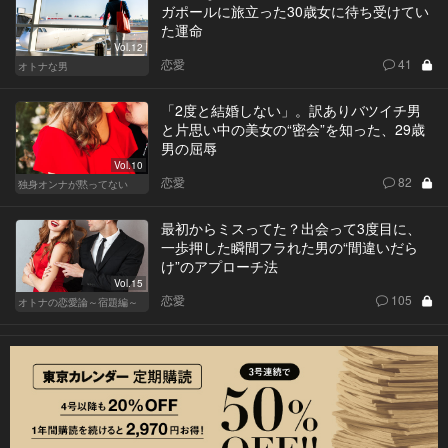
ガポールに旅立った30歳女に待ち受けてい
た運命
Vol.12
恋愛
41
オトナな男
「2度と結婚しない」。訳ありバツイチ男
と片思い中の美女の“密会”を知った、29歳
男の屈辱
Vol.10
恋愛
82
独身オンナが黙ってない
最初からミスってた？出会って3度目に、
一歩押した瞬間フラれた男の“間違いだら
け”のアプローチ法
Vol.15
恋愛
105
オトナの恋愛論～宿題編～