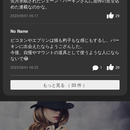
先月永眠されたジェーン・バーキンさんに追悼の意を込
めた連載なのかな。
2023/09/01 05:17
29
No Name
ピコタンやエブリンは猫も杓子もな感じもするし、バー
キンに出会えたならようござんした。
今後、自慢やマウントの道具として使うような人になら
ないで😂
2023/09/01 06:33
1
29
もっと見る （ 33 件 ）