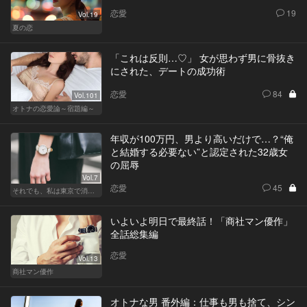
恋愛
19
Vol.19
夏の恋
「これは反則…♡」 女が思わず男に骨抜き
にされた、デートの成功術
恋愛
84
Vol.101
オトナの恋愛論～宿題編～
年収が100万円、男より高いだけで…？“俺
と結婚する必要ない”と認定された32歳女
の屈辱
Vol.7
恋愛
45
それでも、私は東京で消耗する
いよいよ明日で最終話！「商社マン優作」
全話総集編
恋愛
Vol.13
商社マン優作
オトナな男 番外編：仕事も男も捨て、シン