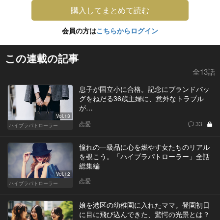
購入してまとめて読む
会員の方は
こちらからログイン
この連載の記事
全13話
息子が国立小に合格。記念にブランドバッ
グをねだる36歳主婦に、意外なトラブル
が…
Vol.13
恋愛
33
ハイブラパトローラー
憧れの一級品に心を燃やす女たちのリアル
を覗こう。「ハイブラパトローラー」全話
総集編
Vol.12
恋愛
ハイブラパトローラー
娘を港区の幼稚園に入れたママ。登園初日
に目に飛び込んできた、驚愕の光景とは？