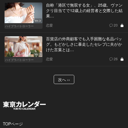
自称「港区で無双する女」、25歳。ヴァン
クリ目当てで12歳上の経営者と交際した結
果…
Vol.3
恋愛
20
ハイブラパトローラー
百貨店の外商顧客でも入手困難な名品バッ
グ。もどかしさに暴走したセレブに夫がか
けた言葉とは…
Vol.2
恋愛
26
ハイブラパトローラー
次へ ››
TOPページ