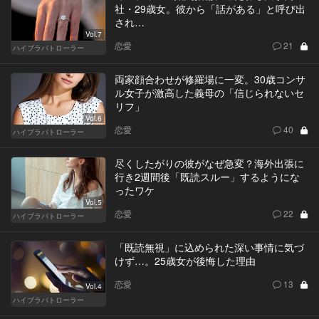
社・29歳女。彼から「話がある」と呼び出
され…
Vol.7
恋愛
21
ハイブラパトローラー
両家顔合わせが修羅場に一変。30歳コンサ
ル女子が激高した義母の「信じられないセ
リフ」
Vol.6
恋愛
40
ハイブラパトローラー
尽くしたがりの彼がなぜ急変？海外出張に
行き2週間後「既読スルー」するようにな
ったワケ
Vol.5
恋愛
22
ハイブラパトローラー
「既読無視」に込められた深い事情に気づ
けず…。25歳女が後悔した理由
恋愛
13
Vol.4
ハイブラパトローラー