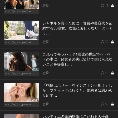
恋愛
17
Vol.11
ハイブラパトローラー
シャネルを買うために、食費や美容代を節
約する33歳女。次第に苦しくなり、とうと
う…
Vol.10
恋愛
20
ハイブラパトローラー
これってモラハラ？1歳児の世話でヘトヘ
トの妻に、経営者の夫は笑顔で信じられな
いことを提案し…
Vol.9
恋愛
10
ハイブラパトローラー
「指輪はハリー・ウィンストン一択！」し
かしブティックに行くと、婚約者は思わぬ
反応で…
Vol.8
恋愛
52
ハイブラパトローラー
カルティエの婚約指輪にこだわる大手商