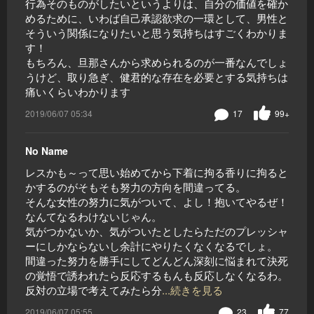
行為そのものがしたいというよりは、自分の価値を確か
めるために、いわば自己承認欲求の一環として、男性と
そういう関係になりたいと思う気持ちはすごくわかりま
す！
もちろん、旦那さんから求められるのが一番なんでしょ
うけど、取り急ぎ、健君的な存在を必要とする気持ちは
痛いくらいわかります
2019/06/07 05:34
17
99+
No Name
レスかも～って思い始めてから下着に拘る香りに拘ると
かするのがそもそも努力の方向を間違ってる。
そんな女性の努力に気がついて、よし！抱いてやるぜ！
なんてなるわけないじゃん。
気がつかないか、気がついたとしたらただのプレッシャ
ーにしかならないし余計にやりたくなくなるでしょ。
間違った努力を勝手にしてどんどん深刻に悩まれて決死
の覚悟で誘われたら反応するもんも反応しなくなるわ。
反対の立場で考えてみたら分
...続きを見る
2019/06/07 05:55
23
77