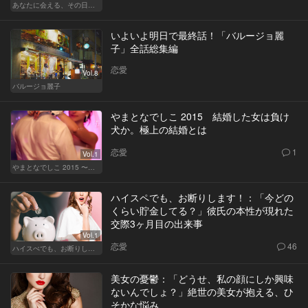
あなたに会える、その日まで
いよいよ明日で最終話！「バルージョ麗
子」全話総集編
恋愛
Vol.8
バルージョ麗子
やまとなでしこ 2015 結婚した女は負け
犬か。極上の結婚とは
恋愛
1
Vol.1
やまとなでしこ 2015 〜極上の結婚〜
ハイスペでも、お断りします！：「今どの
くらい貯金してる？」彼氏の本性が現れた
交際3ヶ月目の出来事
Vol.1
恋愛
46
ハイスぺでも、お断りします！
美女の憂鬱：「どうせ、私の顔にしか興味
ないんでしょ？」絶世の美女が抱える、ひ
そかな悩み