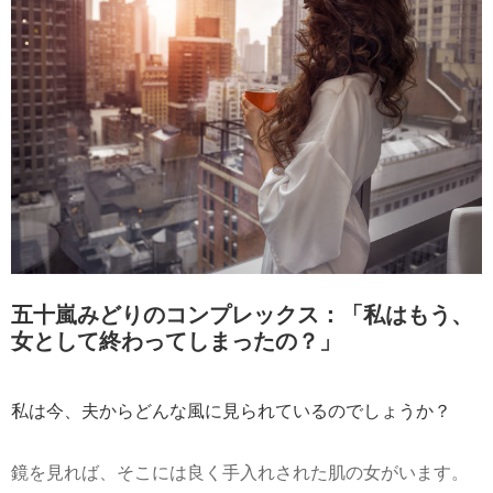
五十嵐みどりのコンプレックス：「私はもう、
女として終わってしまったの？」
私は今、夫からどんな風に見られているのでしょうか？
鏡を見れば、そこには良く手入れされた肌の女がいます。