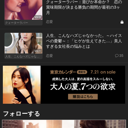
クォーターラバー：遊びか本命か？ 恋の
賞味期限が決まる勝負の期間が最初の3ヶ
月
Vol.3
恋愛
クォーターラバー
人生、こんなハズじゃなかった。～ハイス
ペの憂鬱～：「ヒゲが生えてきた…」美人
すぎる女社長の悩みとは
Vol.1
恋愛
35
人生、こんなハズじゃなかった。～ハイスペの憂鬱～
フォローする