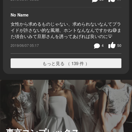
No Name
女性から求めるものじゃない、求められないなんてプラ
イドが許さない的な風潮、ホントなんなんですかね😅ま
た頃合いみて旦那さんを誘ってあげれば良いのに💡
2019/06/07 05:17
4
50
もっと見る （ 139 件 ）