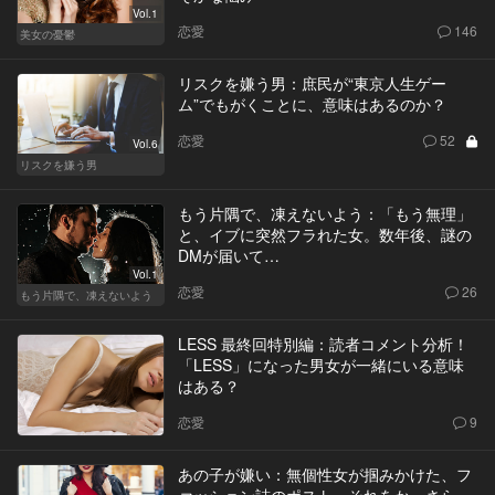
Vol.1
恋愛
146
美女の憂鬱
リスクを嫌う男：庶民が“東京人生ゲー
ム”でもがくことに、意味はあるのか？
恋愛
52
Vol.6
リスクを嫌う男
もう片隅で、凍えないよう：「もう無理」
と、イブに突然フラれた女。数年後、謎の
DMが届いて…
Vol.1
恋愛
26
もう片隅で、凍えないよう
LESS 最終回特別編：読者コメント分析！
「LESS」になった男女が一緒にいる意味
はある？
恋愛
9
あの子が嫌い：無個性女が掴みかけた、フ
ァッション誌のポスト。それをかっさらっ