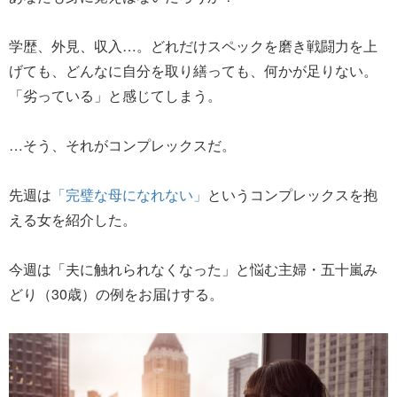
学歴、外見、収入…。どれだけスペックを磨き戦闘力を上
げても、どんなに自分を取り繕っても、何かが足りない。
「劣っている」と感じてしまう。
…そう、それがコンプレックスだ。
先週は
「完璧な母になれない」
というコンプレックスを抱
える女を紹介した。
今週は「夫に触れられなくなった」と悩む主婦・五十嵐み
どり（30歳）の例をお届けする。