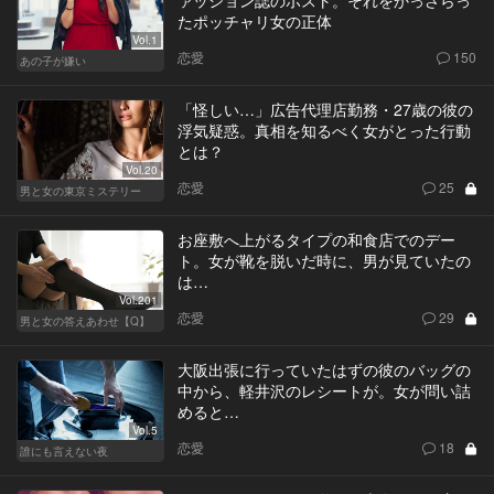
たポッチャリ女の正体
Vol.1
恋愛
150
あの子が嫌い
「怪しい…」広告代理店勤務・27歳の彼の
浮気疑惑。真相を知るべく女がとった行動
とは？
Vol.20
恋愛
25
男と女の東京ミステリー
お座敷へ上がるタイプの和食店でのデー
ト。女が靴を脱いだ時に、男が見ていたの
は…
Vol.201
恋愛
29
男と女の答えあわせ【Q】
大阪出張に行っていたはずの彼のバッグの
中から、軽井沢のレシートが。女が問い詰
めると…
Vol.5
恋愛
18
誰にも言えない夜