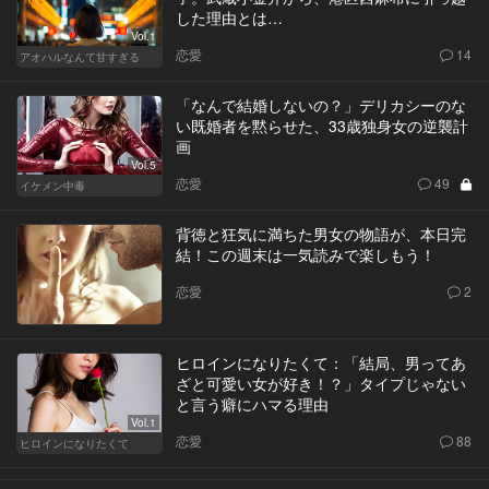
した理由とは…
Vol.1
恋愛
14
アオハルなんて甘すぎる
「なんで結婚しないの？」デリカシーのな
い既婚者を黙らせた、33歳独身女の逆襲計
画
Vol.5
恋愛
49
イケメン中毒
背徳と狂気に満ちた男女の物語が、本日完
結！この週末は一気読みで楽しもう！
恋愛
2
ヒロインになりたくて：「結局、男ってあ
ざと可愛い女が好き！？」タイプじゃない
と言う癖にハマる理由
Vol.1
恋愛
88
ヒロインになりたくて