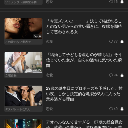
恋愛
16
ソラノシタ〜成田空港物語〜
「今更ズルいよ・・・」決して結ばれるこ
とのない男からの甘い囁きに、復縁を期待
して惑わされる女
Vol.6
恋愛
77
この愛のない世界で
「結婚して子どもを産むのが勝ち組」そう
信じていた女が、自らの過ちに気づいた瞬
間
Vol.15
恋愛
94
立場逆転
29歳の誕生日にプロポーズを予感した、甘
い夜。しかし決定的な亀裂が2人に入った
意外過ぎる理由
Vol.6
恋愛
49
デスパレートな2人
アオハルなんて甘すぎる：27歳の総合職女
子。武蔵小金井から、港区西麻布に引っ越