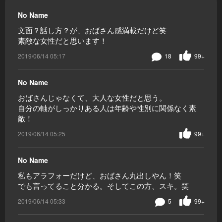
No Name
文面？話し方？が、おばさん感満載だけど笑
素敵な女性だと思います！
2019/06/14 05:17
18
99+
No Name
おばさんじゃなくて、大人な女性だと思う。
自分の軸がしっかりある人は年齢や性別に関係なく素
敵！
2019/06/14 05:25
99+
No Name
私もアラフォーだけど、おばさん丸出しやん！笑
でも言ってること分かる。そしてこの方、スキ。笑
2019/06/14 05:33
5
99+