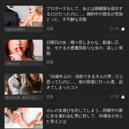
プロポーズもして、あとは婚姻届を提出す
るだけだったのに…。婚約中の彼女が突如
とった、不可解な言動
Vol.13
恋愛
15
未解決恋愛事件
日曜日の女：唖々悲しきかな、勘違い乙
女。モテる小悪魔気取りな女の、哀しい実
態
Vol.1
恋愛
日曜日の女
「32歳年上の、信頼できる大人の男」だと
思ってたのに…。彼の部屋に行った夜、起
きてしまったコト
Vol.11
恋愛
79
抱かれた夜、抱かれなかった夜
カレの女遊びを許してしまう…同棲中の家
に女を連れ込む男に対して、33歳女が出し
た答えとは
Vol.2