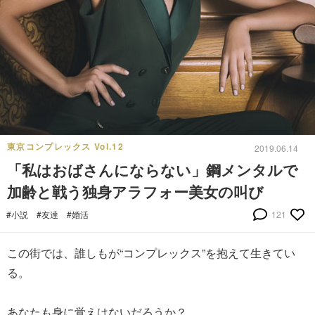
東京コンプレックス Vol.12
2019.06.14
「私はおばさんにならない」鋼メンタルで
加齢と戦う独身アラフォー美女の叫び
#小説
#友達
#婚活
121
この街では、誰しもが“コンプレックス”を抱えて生きてい
る。
あなたも身に覚えはないだろうか？