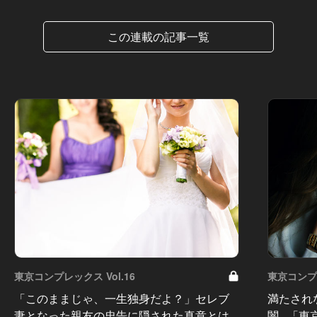
この連載の記事一覧
東京コンプレックス Vol.16
東京コンプレ
「このままじゃ、一生独身だよ？」セレブ
満たされ
妻となった親友の忠告に隠された真意とは
闇...