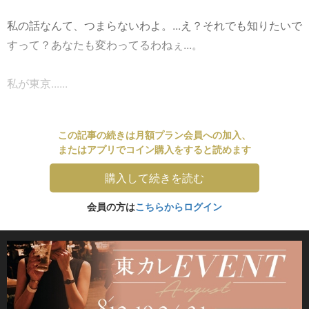
私の話なんて、つまらないわよ。...え？それでも知りたいで
すって？あなたも変わってるわねぇ...。
私が東京......
この記事の続きは月額プラン会員への加入、
またはアプリでコイン購入をすると読めます
購入して続きを読む
会員の方は
こちらからログイン