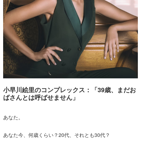
小早川絵里のコンプレックス：「39歳、まだお
ばさんとは呼ばせません」
あなた。
あなた今、何歳くらい？20代、それとも30代？