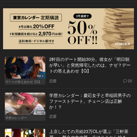
2軒目のデート開始30分。彼女が「明日朝
が早い」と突然帰宅したのは、ナゼ？デー
トの答えあわせ【Q】
Vol.1
恋愛
20
デートの答えあわせ【Q】
学歴カレンダー：慶応女子と早稲田男子の
ファーストデート。チェーン店は正解
か！？
Vol.1
恋愛
学歴カレンダー
上京したての月給23万OLが選ぶ「三軒茶
屋」。都会の女の第一歩はここから始ま