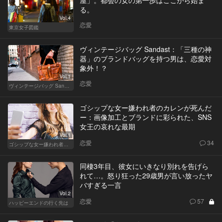
る。
Vol.4
恋愛
東京女子図鑑
ヴィンテージバッグ Sandast：「三種の神
器」のブランドバッグを持つ男は、恋愛対
象外！？
Vol.1
恋愛
ヴィンテージバッグ Sandast
ゴシップな女ー嫌われ者のカレンが死んだ
ー：画像加工とブランドに彩られた、SNS
女王の哀れな最期
Vol.1
恋愛
34
ゴシップな女ー嫌われ者のカレンが死んだー
同棲3年目、彼女にいきなり別れを告げら
れて…。怒り狂った29歳男が言い放ったヤ
バすぎる一言
Vol.2
恋愛
57
ハッピーエンドの行く先は