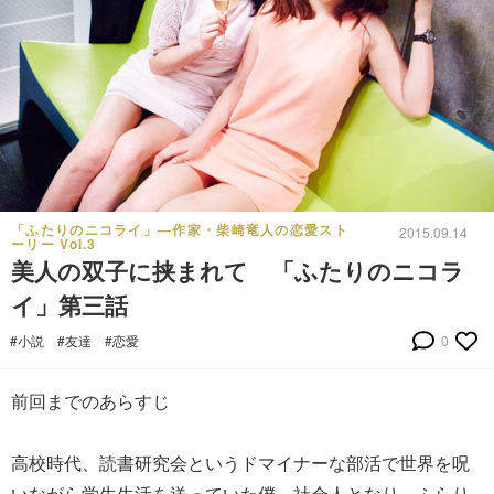
「ふたりのニコライ」―作家・柴崎竜人の恋愛スト
2015.09.14
ーリー Vol.3
美人の双子に挟まれて 「ふたりのニコラ
イ」第三話
#小説
#友達
#恋愛
0
前回までのあらすじ
高校時代、読書研究会というドマイナーな部活で世界を呪
いながら学生生活を送っていた僕。社会人となり、ふらり