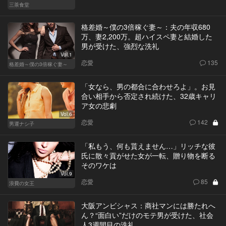
三茶食堂
格差婚～僕の3倍稼ぐ妻～：夫の年収680
万、妻2,200万。超ハイスペ妻と結婚した
男が受けた、強烈な洗礼
Vol.1
恋愛
135
格差婚～僕の3倍稼ぐ妻～
「女なら、男の都合に合わせろよ」。お見
合い相手から否定され続けた、32歳キャリ
ア女の悲劇
Vol.6
恋愛
142
男運ナシ子
「私もう、何も貰えません…」リッチな彼
氏に散々貢がせた女が一転、贈り物を断る
そのワケは
Vol.9
恋愛
85
浪費の女王
大阪アンビシャス：商社マンには勝たれへ
ん？“面白い”だけのモテ男が受けた、社会
人3週間目の洗礼