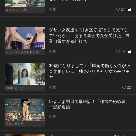
Vol.7
恋愛
27
東京タワマン族
ダサい女友達を“引き立て役”として見下し
ていたら…。ある食事会で女が受けた、自
業自得すぎる仕打ち
Vol.17
恋愛
44
トラップ～嵌められた男と女～
30歳になりまして：「時短で働く女性が正
直羨ましい…」独身バリキャリ女のモヤモ
ヤ
Vol.1
恋愛
22
30歳になりまして
いよいよ明日で最終話！「秘書の秘め事」
全話総集編
恋愛
Vol.10
秘書の秘め事