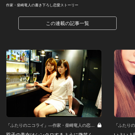
作家・柴崎竜人の書き下ろし恋愛ストーリー
この連載の記事一覧
「ふたりのニコライ」―作家・柴崎竜人の恋愛
「ふたり
ストーリー Vol.8
トーリー Vo
双子の美女はシンクロするように微笑ん
いよいよ