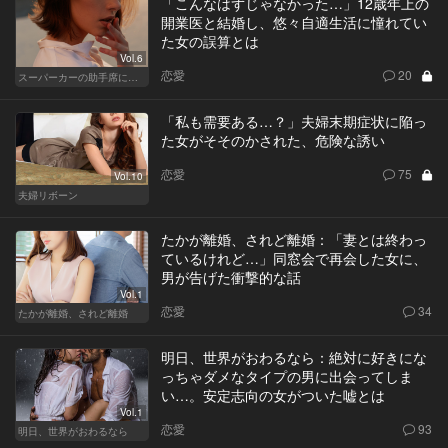
「こんなはずじゃなかった…」12歳年上の
開業医と結婚し、悠々自適生活に憧れてい
た女の誤算とは
Vol.6
恋愛
20
スーパーカーの助手席に乗る女
「私も需要ある…？」夫婦末期症状に陥っ
た女がそそのかされた、危険な誘い
恋愛
75
Vol.10
夫婦リボーン
たかが離婚、されど離婚：「妻とは終わっ
ているけれど…」同窓会で再会した女に、
男が告げた衝撃的な話
Vol.1
恋愛
34
たかが離婚、されど離婚
明日、世界がおわるなら：絶対に好きにな
っちゃダメなタイプの男に出会ってしま
い…。安定志向の女がついた嘘とは
Vol.1
恋愛
93
明日、世界がおわるなら