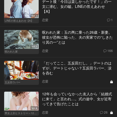
デート後「今日は楽しかったです！」の一
文に潜む、女の嘘。LINEの答えあわせ
【A】
Vol.1
恋愛
1
LINEの答えあわせ【A】
呪われた家：玉の輿に乗った26歳・新妻。
彼女が恐怖に陥った、夫の実家での“しきた
り其の一”とは
Vol.1
恋愛
166
呪われた家
「だってここ、五反田だし。」デートのは
ずが、デートじゃない？五反田ラバー、涙
を呑む
Vol.2
恋愛
五反田ラバー
12年も会っていなかった友人から「結婚式
に来て」と言われ…。式の途中、女が近寄
ってきて告げたことは
Vol.4
恋愛
26
男女上京ヒストリー～12年目の悲哀～