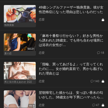
49歳シングルファーザー独身貴族。彼が女
性恐怖症になった理由は悲しいものだった
恋愛
Vol.7
独身貴族
「麻布十番祭り行かない？」好きな男性か
ら誘われた28歳女。でも待ち合わせ場所に
は浴衣の女性が…
Vol.21
恋愛
18
夏の恋
「指輪、買ってあげるよ」って言ってくれ
たのに…。女が婚約直前で、男から逃げら
れた理由とは
Vol.13
恋愛
140
男と女の答えあわせ【Q】
翌朝帰宅した彼からは、安っぽい香水の匂
いがした。38歳女が年下男にハマったら…
恋愛
47
Vol.8