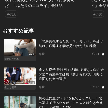
だ 「ふたりのニコライ」最終話
イ」全話
#小説
#小説
おすすめ記事
「私を監視するため…？」モラハラを受け
続け、疲弊する妻が見つけた夫の秘密
恋愛
31
Vol.8
籠のなかの妻
金より愛子 最終回：結婚に必要なのはお金
or愛？綺麗事では乗り越えられない現実に
直面した女の選択
Vol.15
恋愛
166
金より愛子
机の上に並ぶ“アレ”を見てビックリ…！彼
の家まで行った女が「この人とは付き合え
ない」と確信したワケ