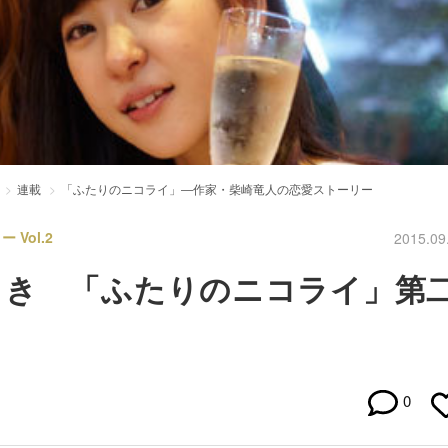
連載
「ふたりのニコライ」―作家・柴崎竜人の恋愛ストーリー
Vol.2
2015.09
引き 「ふたりのニコライ」第
0