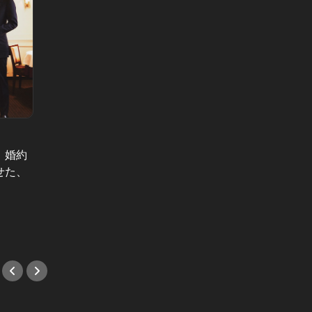
だれもゆるしてくれない Vol.3
「彼氏が女友達と2人で飲みに行く
1
ヤドカリ女
のが嫌！」27歳女が、素直に伝えた
：婚約
「私の
ら男がとった意外な行動とは
せた、
せに」
#小説
が迎え
#小説