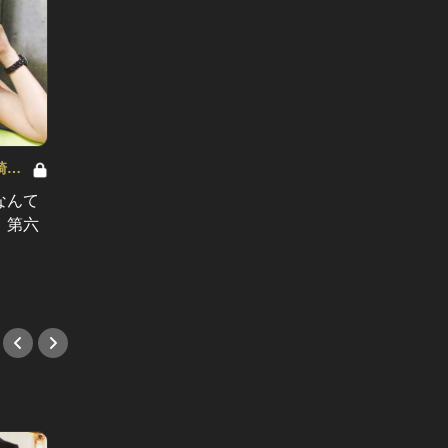
崎竜
「ふたりのニコライ」―作家・柴崎竜
「ふた
人の恋愛ストーリー Vol.5
人の恋愛ス
なんて
酔ったオンナを相手に童貞喪失とな
泥酔ス
」第六
るか 「ふたりのニコライ」第五話
怖 「
#小説
#小説