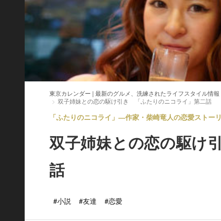
東京カレンダー | 最新のグルメ、洗練されたライフスタイル情報
双子姉妹との恋の駆け引き 「ふたりのニコライ」第二話
「ふたりのニコライ」―作家・柴崎竜人の恋愛ストーリー 
双子姉妹との恋の駆け
話
#小説
#友達
#恋愛