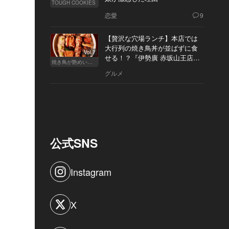
TOUGH COOKIES
恋愛
9
【贅沢な穴場ランチ】本店では
大行列の焼き鳥丼が並ばずに食
Vol.7
せる！？『伊勢廣 赤坂山王店』
焼き鳥が艶めいてきた
へ
グルメ
公式SNS
Instagram
X