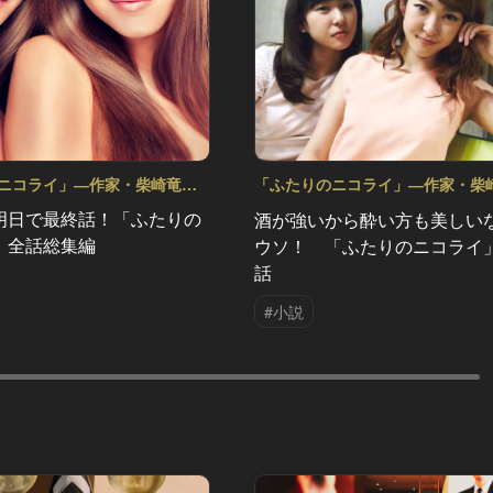
ニコライ」―作家・柴崎竜人
「ふたりのニコライ」―作家・柴
リー Vol.7
人の恋愛ストーリー Vol.6
明日で最終話！「ふたりの
酒が強いから酔い方も美しい
」全話総集編
ウソ！ 「ふたりのニコライ
話
#小説