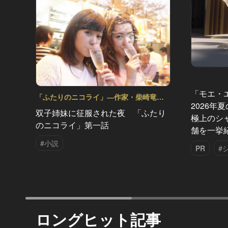
「モエ・
「ふたりのニコライ」―作家・柴崎竜人
2026年
の恋愛ストーリー Vol.1
双子姉妹に征服された夜 「ふたり
極上のシ
のニコライ」第一話
舗を一挙
#小説
PR
#
ロングヒット記事