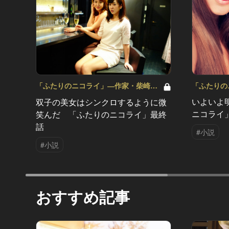
「ふたりの
「ふたりのニコライ」―作家・柴崎竜
の恋愛ストー
人の恋愛ストーリー Vol.8
いよいよ
双子の美女はシンクロするように微
ニコライ
笑んだ 「ふたりのニコライ」最終
話
#小説
#小説
おすすめ記事