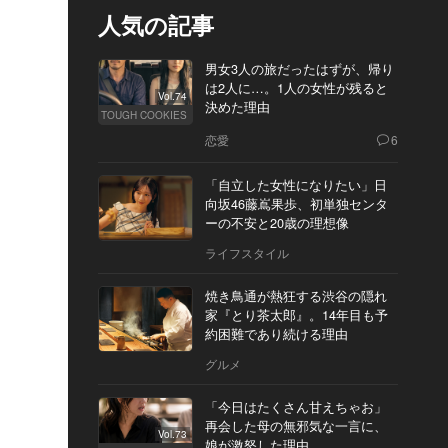
人気の記事
男女3人の旅だったはずが、帰り
は2人に…。1人の女性が残ると
Vol.74
決めた理由
TOUGH COOKIES
恋愛
6
「自立した女性になりたい」日
向坂46藤嶌果歩、初単独センタ
ーの不安と20歳の理想像
ライフスタイル
焼き鳥通が熱狂する渋谷の隠れ
家『とり茶太郎』。14年目も予
約困難であり続ける理由
グルメ
「今日はたくさん甘えちゃお」
再会した母の無邪気な一言に、
Vol.73
娘が激怒した理由