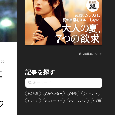
広告掲載はこちら≫
.05
記事を探す
二
#焼き鳥
#カウンター
#小説
#イベント
#港区
#ワイン
#ストーリー
#シャンパン
#採用
#恋