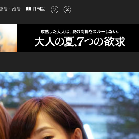
新のグルメ、洗練されたライフスタイル情報
恋活・婚活
月刊誌