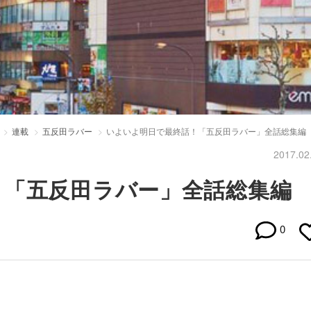
連載
五反田ラバー
いよいよ明日で最終話！「五反田ラバー」全話総集編
2017.02
！「五反田ラバー」全話総集編
0