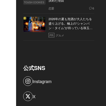
決めた理由
TOUGH COOKIES
恋愛
6
2026年の夏も泡酒が大人たちを
盛り上げる。極上の“シャンパ
ン・タイム”が待っている珠玉の
10軒
PR
グルメ
公式SNS
Instagram
X