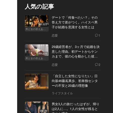
人気の記事
デートで「何食べたい？」その
答え方で差がつく。ハイスペ男
Vol.323
子が結婚を意識する女性とは
男と女の答えあわせ【A】
恋愛
1
29歳経営者が、3ヶ月で結婚を決
意した理由。初デートからケン
Vol.323
カまで、彼の心を動かした彼女
男と女の答えあわせ【Q】
の態度とは
恋愛
2
「自立した女性になりたい」日
向坂46藤嶌果歩、初単独センタ
ーの不安と20歳の理想像
ライフスタイル
男女3人の旅だったはずが、帰り
は2人に…。1人の女性が残ると
Vol.74