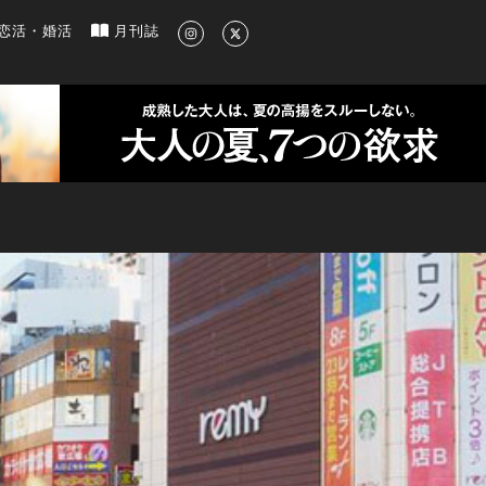
新のグルメ、洗練されたライフスタイル情報
恋活・婚活
月刊誌