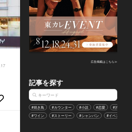
広告掲載はこちら≫
.17
記事を探す
#焼き鳥
#カウンター
#小説
#恋愛
#渋谷区
#ワイン
#ストーリー
#シャンパン
#イベント