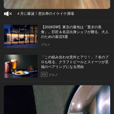
４月に爆誕！恵比寿のイケイケ酒場
【2026GW】東京の最旬は「寛ぎの美
食」。巨匠＆名店出身シェフが贈る、大人
のための新店5選
グルメ
「この組み合わせ意外とアリ！」７名のプ
ロも唸る、クラフトビールとスイーツが至
福のペアリングになる理由
PR
グルメ