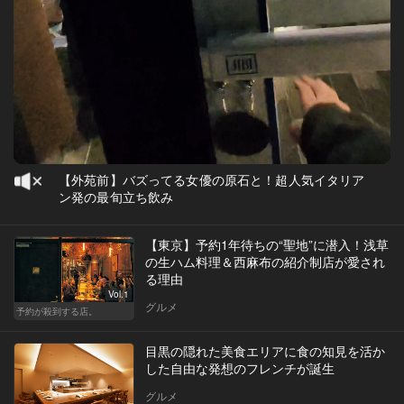
【外苑前】バズってる女優の原石と！超人気イタリア
ン発の最旬立ち飲み
【東京】予約1年待ちの“聖地”に潜入！浅草
の生ハム料理＆西麻布の紹介制店が愛され
る理由
Vol.1
グルメ
予約が殺到する店。
目黒の隠れた美食エリアに食の知見を活か
した自由な発想のフレンチが誕生
グルメ