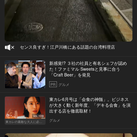
センス良すぎ！江戸川橋にある話題の台湾料理店
新感覚!? ３社の社員と有名シェフが認め
た！ファミマル Sweetsと見事に合う
「Craft Beer」を発見
PR
グルメ
東カレ6月号は「会食の神髄」。ビジネス
が大きく動く新年度、「デキる会食」を演
出する店を徹底取材！
Vol.109
グルメ
東カレの素敵な大人に必要なこと