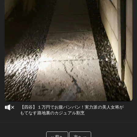
【四谷】１万円でお腹パンパン！実力派の美人女将が
もてなす路地裏のカジュアル割烹
‹‹ 前へ
次へ ››