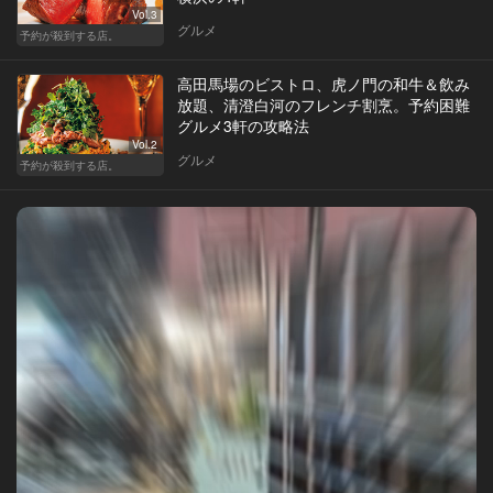
Vol.3
グルメ
予約が殺到する店。
高田馬場のビストロ、虎ノ門の和牛＆飲み
放題、清澄白河のフレンチ割烹。予約困難
グルメ3軒の攻略法
Vol.2
グルメ
予約が殺到する店。