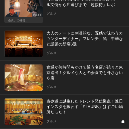
ル文例から店選びまで「超接待」レポ
グルメ
Vol.11
「会食」の神髄。
大人のデートに刺激的な、五感で味わうカ
ウンターディナー。フレンチ、鮨、中華な
ど話題の新店6選
グルメ
食通が何時間もかけて通う名店が続々と東
京進出！グルメな人との会食でも外さない
６店
グルメ
表参道に誕生したトレンド発信拠点！連日
インスタを賑わす「#TRUNK」はすごい場
所だった！
グルメ