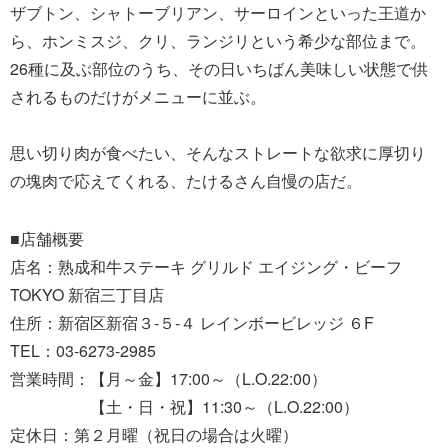
ザブトン、シャトーブリアン、サーロインといった王道か
ら、ホンミスジ、クリ、ランジリという希少な部位まで。
26種に及ぶ部位のうち、その日いちばん美味しい状態で供
されるものだけがメニューに並ぶ。
思い切り肉が食べたい、そんなストレートな欲求に厚切り
の塊肉で応えてくれる、たけるさん自慢の店だ。
■店舗概要
店名：熟成和牛ステーキ グリルド エイジング・ビーフ
TOKYO 新宿三丁目店
住所：新宿区新宿３-５-４ レインボービレッジ ６F
TEL：03-6273-2985
営業時間：【月～金】17:00～（L.O.22:00）
【土・日・祝】11:30～（L.O.22:00）
定休日：第２月曜（祝日の場合は火曜）