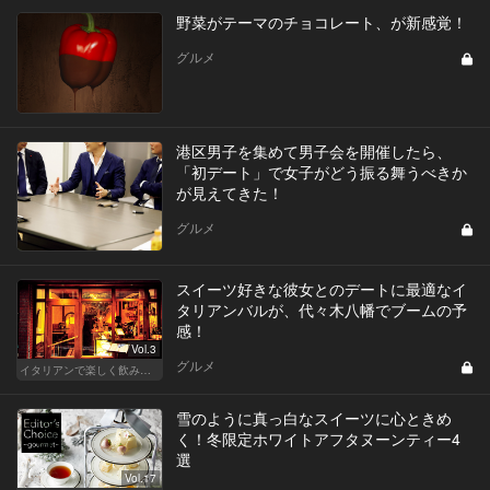
野菜がテーマのチョコレート、が新感覚！
グルメ
港区男子を集めて男子会を開催したら、
「初デート」で女子がどう振る舞うべきか
が見えてきた！
グルメ
スイーツ好きな彼女とのデートに最適なイ
タリアンバルが、代々木八幡でブームの予
感！
Vol.3
グルメ
イタリアンで楽しく飲み会！東京の人気店へ
雪のように真っ白なスイーツに心ときめ
く！冬限定ホワイトアフタヌーンティー4
選
Vol.17