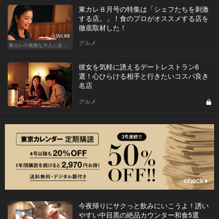
東カレ８月号の特集は「シェフたちを刺激
する店。」！食のプロがオススメする店を
徹底取材した！
Vol.99
グルメ
東カレの素敵な大人に必要なこと
彼女を気軽に誘えるデートレストラン6
選！心ひらける相手と行きたいコスパ良き
名店
グルメ
今夜帰りにサクっと飲みにいこうよ！誘い
やすい中目黒の絶品カウンター和食5選