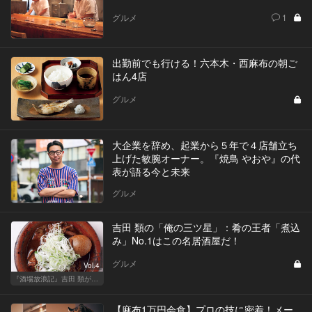
グルメ
1
出勤前でも行ける！六本木・西麻布の朝ご
はん4店
グルメ
大企業を辞め、起業から５年で４店舗立ち
上げた敏腕オーナー。『焼鳥 やおや』の代
表が語る今と未来
グルメ
吉田 類の「俺の三ツ星」：肴の王者「煮込
み」No.1はこの名居酒屋だ！
グルメ
Vol.4
『酒場放浪記』吉田 類が酒場指南！この酒場に行っときゃ間違いない
【麻布1万円会食】プロの技に密着！メー