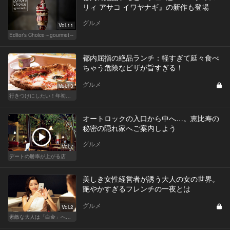
リィ アサコ イワヤナギ』の新作も登場
グルメ
Vol.11
Editor's Choice～gourmet～
都内屈指の絶品ランチ：軽すぎて延々食べ
ちゃう危険なピザが旨すぎる！
グルメ
Vol.13
行きつけにしたい！年初めのご褒美ランチ
オートロックの入口から中へ…。恵比寿の
秘密の隠れ家へご案内しよう
グルメ
Vol.7
デートの勝率が上がる店
美しき女性経営者が誘う大人の女の世界。
艶やかすぎるフレンチの一夜とは
グルメ
Vol.2
素敵な大人は「白金」へ後輩を誘う