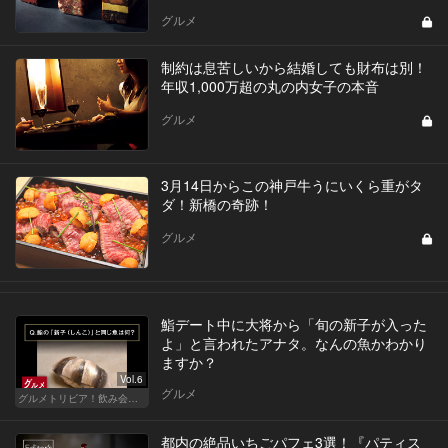
グルメ
制約は息苦しいから結婚しても財布は別！
年収1,000万超の丸の内女子の本音
グルメ
3月14日からこの神戸牛うにいくら重がタ
ダ！新橋の奇跡！
グルメ
鮨デート中に大将から「旬の新子が入った
よ」と言われたアナタ。なんの魚かわかり
ますか？
Vol.6
グルメ
グルメトリビア！飲み会やデートで会話のネタになるQ＆A
都内の絶品いちごパフェ3選！『パティス