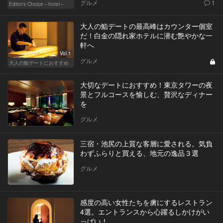
グルメ
1
Editor's Choice～hotel～
大人の鮨デートの最高峰はカウンター個室
だ！白金の隠れ家ホテルに潜む艶やかな一
軒へ
Vol.1
グルメ
大人の鮨デートにおすすめ
大切なデートにおすすめ！東京タワーの夜
景とフルコースを愉しむ、贅沢なディナー
を
グルメ
三宿・池尻の上質な客層に愛される。気負
わずふらりと買える、地元の逸品３選
グルメ
感度の高い女性たちを虜にするレストラン
4選。エントランスから心躍るしかけがい
っぱい！