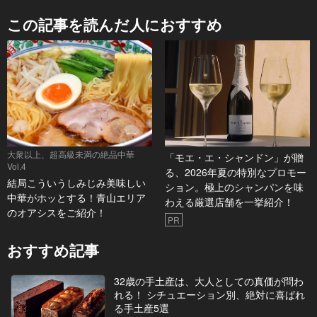
この記事を読んだ人におすすめ
大衆以上、超高級未満の絶品中華
「モエ・エ・シャンドン」が贈
Vol.4
る、2026年夏の特別なプロモー
結局こういうしみじみ美味しい
ション。極上のシャンパンを味
中華がホッとする！青山エリア
わえる厳選店舗を一挙紹介！
のオアシスをご紹介！
PR
おすすめ記事
32歳の手土産は、大人としての真価が問わ
れる！ シチュエーション別、絶対に喜ばれ
る手土産5選