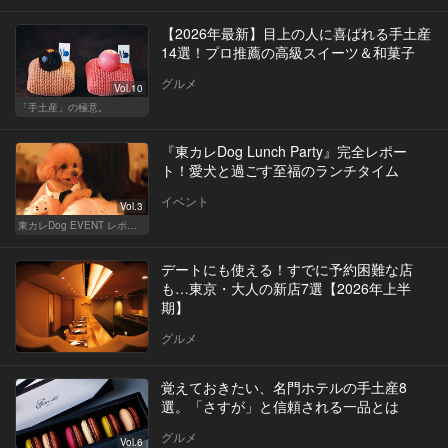
【2026年最新】目上の人に喜ばれる手土産
14選！プロ推薦の高級スイーツ＆和菓子
グルメ
Vol.10
「手土産」の極意。
『東カレDog Lunch Party』完全レポー
ト！愛犬と過ごす至福のランチタイム
イベント
Vol.3
東カレDog EVENT レポート
デートにも使える！すでに予約困難な店
も…東京・大人の新店7選【2026年上半
期】
グルメ
覚えておきたい、名門ホテルの手土産8
選。「さすが」と信頼される一品とは
グルメ
Vol.6