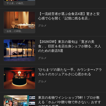
「手土産」の極意。
【一流経営者が選ぶ会食店4選】驚きと安
心感で心を開く「記憶に残る名店」
グルメ
Vol.9
「会食」の神髄。
【2026GW】東京の最旬は「寛ぎの美
食」。巨匠＆名店出身シェフが贈る、大人
のための新店5選
グルメ
“ひらまつ”の新たな一手。カウンター×アラ
カルトのカジュアルさに心惹かれる
グルメ
東京の名物ワインショップ5軒！プロが教
える「ホムパや贈り物で外さない」おすす