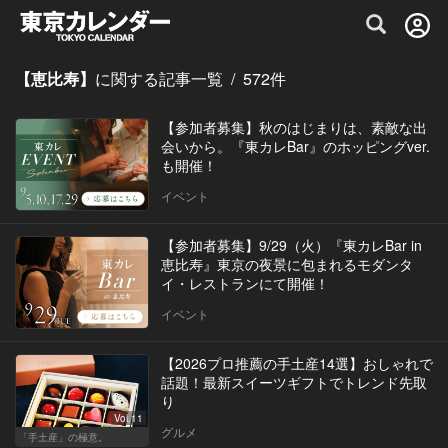
グルメ情報・プレミアムレストラン予約サイト
【恵比寿】
に関する記事一覧
/
572
件
【参加者募集】秋のはじまりは、素敵な出
会いから。『東カレBar』のホッピングver.
も開催！
イベント
【参加者募集】9/29（火）『東カレBar in
恵比寿』東京の夜景に包まれるモダンタ
イ・レストランにて開催！
イベント
【2026プロ推薦の手土産14選】おしゃれで
話題！最新スイーツギフトでトレンド先取
り
Vol.11
グルメ
「手土産」の極意。