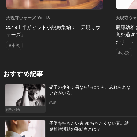
天現寺ウォーズ Vol.13
天現寺ウォー
2018上半期ヒット小説総集編：「天現寺ウ
慶應幼稚
ォーズ」
意外過ぎ
だす・・
#小説
#小説
おすすめ記事
硝子の少年：男なら誰にでも、忘れられな
い女がいる。
恋愛
Vol.1
硝子の少年
子供を持ちたい夫 vs 持ちたくない妻。結
婚維持活動の妥結点とは？