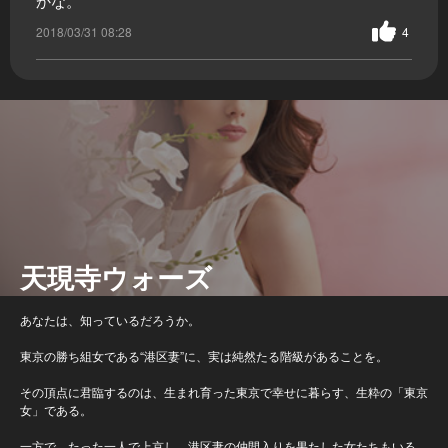
かな。
2018/03/31 08:28
4
天現寺ウォーズ
あなたは、知っているだろうか。
東京の勝ち組女である“港区妻”に、実は純然たる階級があることを。
その頂点に君臨するのは、生まれ育った東京で幸せに暮らす、生粋の「東京
女」である。
一方で、たった一人で上京し、港区妻の仲間入りを果たした女たちもいる。