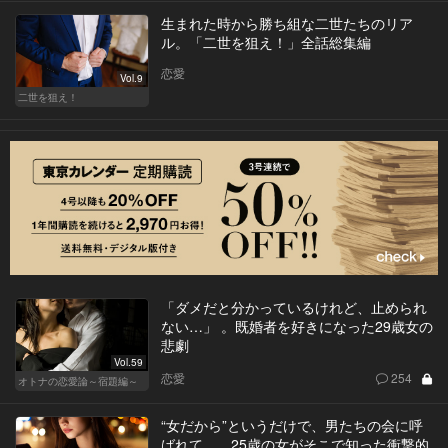
生まれた時から勝ち組な二世たちのリア
ル。「二世を狙え！」全話総集編
恋愛
Vol.9
二世を狙え！
「ダメだと分かっているけれど、止められ
ない…」 。既婚者を好きになった29歳女の
悲劇
Vol.59
恋愛
254
オトナの恋愛論～宿題編～
“女だから”というだけで、男たちの会に呼
ばれて…。25歳の女がそこで知った衝撃的