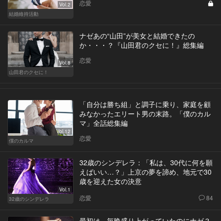
恋愛
Vol.2
結婚維持活動
ナゼあの“山田”が美女と結婚できたの
か・・・？『山田君のクセに！』総集編
恋愛
Vol.8
山田君のクセに！
「自分は勝ち組」と調子に乗り、家庭を顧
みなかったエリート男の末路。「僕のカル
マ」全話総集編
Vol.12
恋愛
僕のカルマ
32歳のシンデレラ：「私は、30代に何を願
えばいい…？」上京の夢を諦め、地元で30
歳を迎えた女の決意
Vol.1
恋愛
84
32歳のシンデレラ
最初は、毎晩盛り上がっていたのにナゼ？