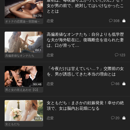
女が男の前で、絶対してはいけなかったこ
ととは
Vol.70
恋愛
308
オトナの恋愛論～宿題編～
高偏差値なオンナたち：自分よりも低学歴
な夫が海外駐在に。復職断念を迫られた妻
は、口が滑って…
Vol.1
恋愛
123
高偏差値なオンナたち
「今夜だけは甘えていい…？」交際前の女
を、男が誘惑してきた本当の理由とは
恋愛
66
Vol.46
男と女の答えあわせ【Q】
女ともだち：まさかの妊娠発覚！幸せの絶
頂で、女は脳内お花畑になる
恋愛
20
Vol.9
女ともだち