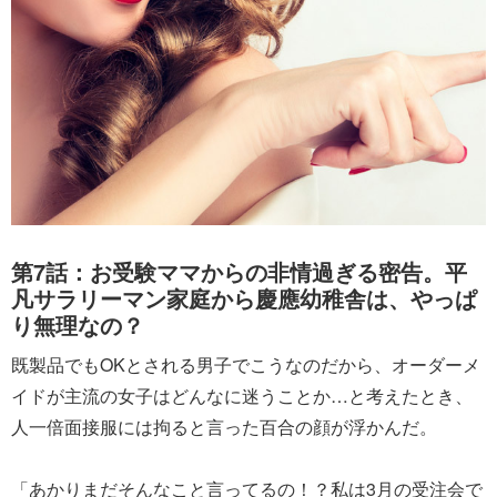
第7話：お受験ママからの非情過ぎる密告。平
凡サラリーマン家庭から慶應幼稚舎は、やっぱ
り無理なの？
既製品でもOKとされる男子でこうなのだから、オーダーメ
イドが主流の女子はどんなに迷うことか…と考えたとき、
人一倍面接服には拘ると言った百合の顔が浮かんだ。
「あかりまだそんなこと言ってるの！？私は3月の受注会で