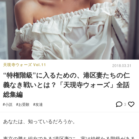
天現寺ウォーズ Vol.11
2018.03.31
“特権階級”に入るための、港区妻たちの仁
義なき戦いとは？「天現寺ウォーズ」全話
総集編
#小説
#お受験
#友達
3
あなたは、知っているだろうか。
東京の勝ち組女である“港区妻”に、実は純然たる階級がある