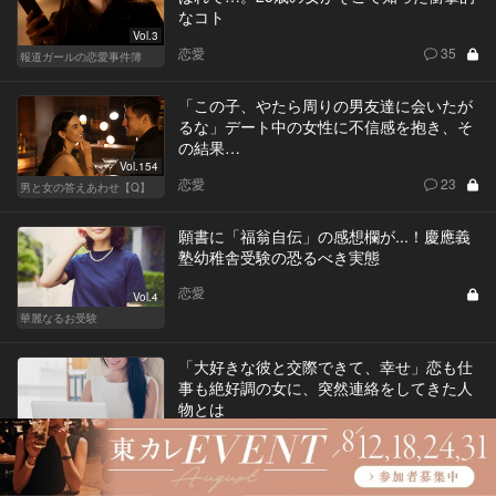
なコト
Vol.3
恋愛
35
報道ガールの恋愛事件簿
「この子、やたら周りの男友達に会いたが
るな」デート中の女性に不信感を抱き、そ
の結果…
Vol.154
恋愛
23
男と女の答えあわせ【Q】
願書に「福翁自伝」の感想欄が...！慶應義
塾幼稚舎受験の恐るべき実態
恋愛
Vol.4
華麗なるお受験
「大好きな彼と交際できて、幸せ」恋も仕
事も絶好調の女に、突然連絡をしてきた人
物とは
Vol.7
恋愛
59
女神のオキテ