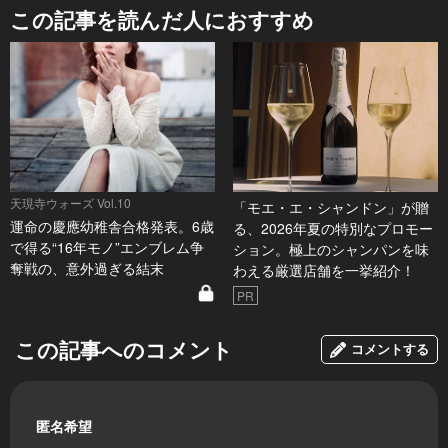
この記事を読んだ人におすすめ
天現寺ウォーズ Vol.10
「モエ・エ・シャンドン」が贈
運命の慶應幼稚舎合格発表。6歳
る、2026年夏の特別なプロモー
で得る“16年モノ”エンブレム争
ション。極上のシャンパンを味
奪戦の、意外過ぎる結末
わえる厳選店舗を一挙紹介！
PR
この記事へのコメント
コメントする
匿名希望