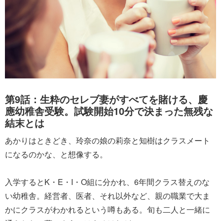
第9話：生粋のセレブ妻がすべてを賭ける、慶
應幼稚舎受験。試験開始10分で決まった無残な
結末とは
あかりはときどき、玲奈の娘の莉奈と知樹はクラスメート
になるのかな、と想像する。
入学するとK・E・I・O組に分かれ、6年間クラス替えのな
い幼稚舎。経営者、医者、それ以外など、親の職業で大ま
かにクラスがわかれるという噂もある。旬も二人と一緒に