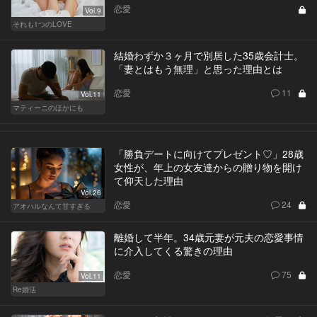
恋愛
Vol.9
それも1つのLOVE
結婚わずか３ヶ月で別居した35歳会計士。
「妻とはもう無理」と思った理由とは
恋愛
11
Vol.11
マティーニのほかにも
「勝負デートに向けてプレゼント♡」28歳
女性が、年上の女友達からの贈り物を開け
て仰天した理由
Vol.26
恋愛
24
アオハルなんて甘すぎる
離婚して半年。34歳元妻が元夫の恋愛事情
に介入してくる驚きの理由
恋愛
75
Vol.11
Re婚活