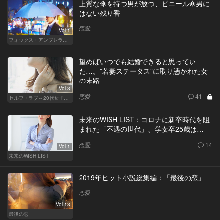
上質な傘を持つ男が放つ、ビニール傘男に
はない残り香
恋愛
Vol.1
フォックス・アンブレラの男
望めばいつでも結婚できると思ってい
た…。”若妻ステータス”に取り憑かれた女
の末路
Vol.3
恋愛
41
セルフ・ラブ～20代女子の矛盾～
未来のWISH LIST：コロナに新卒時代を阻
まれた「不遇の世代」、学女卒25歳は…
恋愛
14
Vol.1
未来のWISH LIST
2019年ヒット小説総集編：「最後の恋」
恋愛
Vol.13
最後の恋