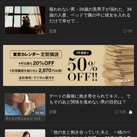
報われない男：24歳の美男子が溺れた、34
歳の人妻。ベッドで腕の中に彼女を入れる
だけで幸せで…
恋愛
10
デートの最後に抱き寄せられてキス…。で
もそのあと関係を進めない男の目的は？
恋愛
125
Vol.66
男と女の答えあわせ【Q】
「他の女と抱き合っていた夫と、一緒のベ