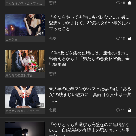
恋愛
46
こんな僕のファム・ファタル
「今ならやっても誰にもバレない…」男に
愛想をつかされて、32歳の女が中毒的にハ
マったこと
Vol.7
恋愛
18
ヒマジョ
100の反省を集めた時には、運命の相手に
出会えるかも？「男たちの恋愛反省会」全
話総集編
Vol.9
恋愛
男たちの恋愛反省会
東大卒の証券マンがハマった恋の沼。“ある
女”の凄まじい魅力に、真面目な人生は一変
し…
Vol.9
恋愛
11
男と女の東京ミステリー
「やりとりも店選びも完璧なのに連絡がな
い…」自信過剰の弁護士の男がおかした重
大なミス