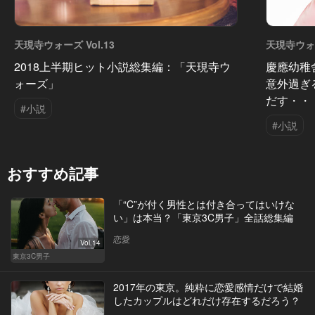
天現寺ウォーズ Vol.13
天現寺ウォー
2018上半期ヒット小説総集編：「天現寺ウ
慶應幼稚
ォーズ」
意外過ぎ
だす・・
#小説
#小説
おすすめ記事
「“C”が付く男性とは付き合ってはいけな
い」は本当？「東京3C男子」全話総集編
恋愛
Vol.14
東京3C男子
2017年の東京。純粋に恋愛感情だけで結婚
したカップルはどれだけ存在するだろう？