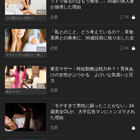
ッドで寝るのはもう無理…」30歳の美人妻
が崩壊した理由
Vol.9
恋愛
74
この愛のない世界で
「私とのこと、どう考えているの？」草食
系男との将来に、30歳目前に焦り出した女
恋愛
24
Vol.4
サラリーマン会計士・隆一の迷い
東京マザー：時短勤務は戦力外？！育休あ
けの女性がぶつかる、よけいな気遣いと圧
力
Vol.1
恋愛
東京マザー
「モテすぎて男性に困ったことがない」24
歳美女OLが、大手広告マンにトンズラされ
た理由
恋愛