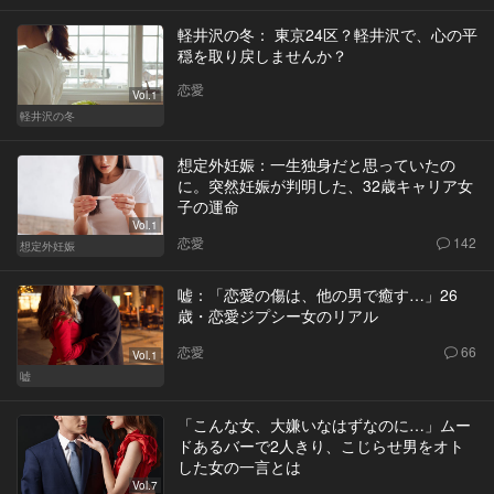
軽井沢の冬： 東京24区？軽井沢で、心の平
穏を取り戻しませんか？
恋愛
Vol.1
軽井沢の冬
想定外妊娠：一生独身だと思っていたの
に。突然妊娠が判明した、32歳キャリア女
子の運命
Vol.1
恋愛
142
想定外妊娠
嘘：「恋愛の傷は、他の男で癒す…」26
歳・恋愛ジプシー女のリアル
恋愛
66
Vol.1
嘘
「こんな女、大嫌いなはずなのに…」ムー
ドあるバーで2人きり、こじらせ男をオト
した女の一言とは
Vol.7