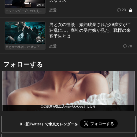
Vol.9
恋愛
23
マッチングアプリの答えあわせ【Q】～SEASON2～
男と女の怪談：婚約破棄された29歳女が半
狂乱に…。商社の受付嬢が見た、戦慄の来
客予告とは
Vol.1
恋愛
70
男と女の怪談～25歳以下閲覧禁止～
フォローする
この記事が気に入ったらいいね！しよう
X（旧Twitter）で東京カレンダーを