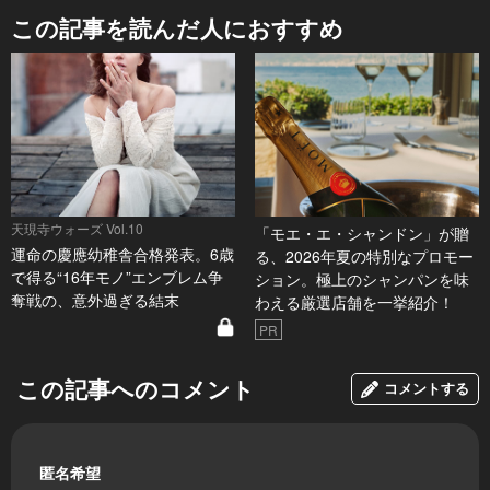
この記事を読んだ人におすすめ
天現寺ウォーズ Vol.10
「モエ・エ・シャンドン」が贈
運命の慶應幼稚舎合格発表。6歳
る、2026年夏の特別なプロモー
で得る“16年モノ”エンブレム争
ション。極上のシャンパンを味
奪戦の、意外過ぎる結末
わえる厳選店舗を一挙紹介！
PR
この記事へのコメント
コメントする
匿名希望