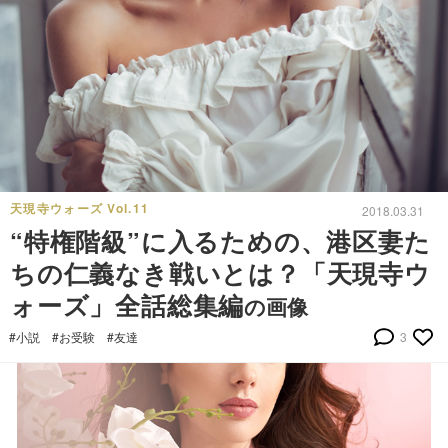
天現寺ウォーズ Vol.11
2018.03.31
“特権階級”に入るための、港区妻た
ちの仁義なき戦いとは？「天現寺ウ
ォーズ」全話総集編
の画像
#小説
#お受験
#友達
3