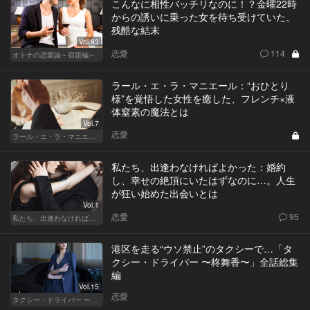
こんなに相性バッチリなのに！？金曜22時
からの誘いに乗った女を待ち受けていた、
残酷な結末
Vol.93
恋愛
114
オトナの恋愛論～宿題編～
ラール・エ・ラ・マニエール：“おひとり
様”を覚悟した女性を癒した、フレンチ×液
体窒素の魔法とは
Vol.7
恋愛
ラール・エ・ラ・マニエール
私たち、出逢わなければよかった：婚約
し、幸せの絶頂にいたはずなのに…。人生
が狂い始めた出会いとは
Vol.1
恋愛
95
私たち、出逢わなければよかった
港区を走る“ウソ禁止”のタクシーで…「タ
クシー・ドライバー 〜柊舞香〜」全話総集
編
Vol.15
恋愛
タクシー・ドライバー 〜柊舞香〜