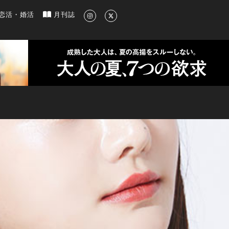
新のグルメ、洗練されたライフスタイル情報
恋活・婚活
月刊誌