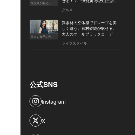
せる！？『伊勢廣 赤坂山王店』
焼き鳥が艶めいてきた
へ
グルメ
異素材の立体感でドレープを美
しく纏う。有村架純が魅せる、
Vol.53
大人のオールブラックコーデ
東カレ女子の作り方
ライフスタイル
公式SNS
Instagram
X