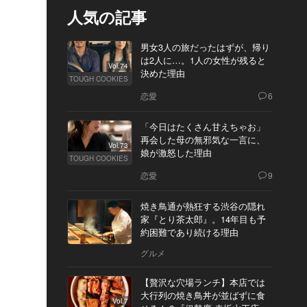
人気の記事
男女3人の旅だったはずが、帰り
は2人に…。1人の女性が残ると
Vol.74
決めた理由
TOUGH COOKIES
恋愛
6
「今日はたくさん甘えちゃお」
再会した母の無邪気な一言に、
Vol.73
娘が激怒した理由
TOUGH COOKIES
恋愛
9
焼き鳥通が熱狂する渋谷の隠れ
家『とり茶太郎』。14年目も予
約困難であり続ける理由
グルメ
【贅沢な穴場ランチ】本店では
大行列の焼き鳥丼が並ばずに食
Vol.7