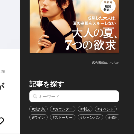
広告掲載はこちら≫
.26
記事を探す
が
#焼き鳥
#カウンター
#小説
#イベント
#港区
#ワイン
#ストーリー
#シャンパン
#採用
#恋