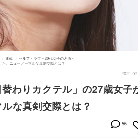
連載
セルフ・ラブ～20代女子の矛盾～
けた、ニューノーマルな真剣交際とは？
2021.07
替わりカクテル」の27歳女子
マルな真剣交際とは？
55