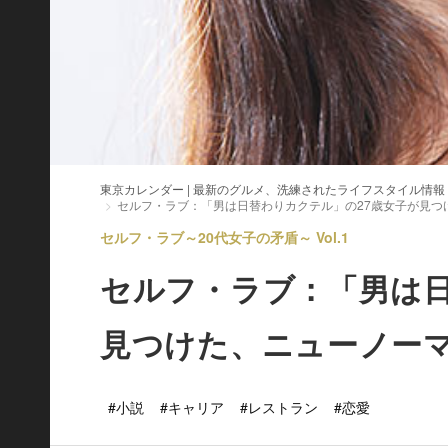
東京カレンダー | 最新のグルメ、洗練されたライフスタイル情報
セルフ・ラブ：「男は日替わりカクテル」の27歳女子が見つ
セルフ・ラブ～20代女子の矛盾～ Vol.1
セルフ・ラブ：「男は日
見つけた、ニューノー
#小説
#キャリア
#レストラン
#恋愛