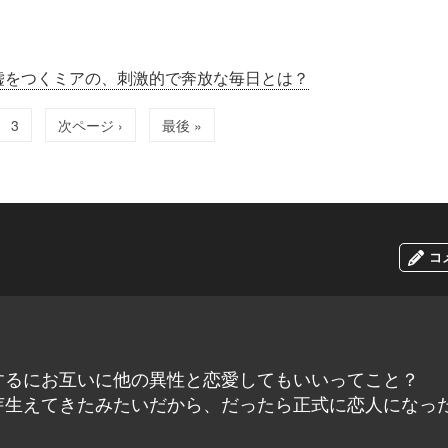
嘘をつくミアの、刺激的で奔放な毎日とは？
3
次ページ ›
最後 »
コ
するにお互いに他の異性と恋愛してもいいってこと？
芽生えてきたみたいだから、だったら正式に恋人になっ