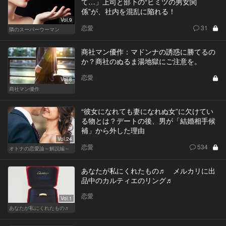
て…」上司と部下の“ヒミツの男女関
係”が、社内を混乱に陥れる！
Vol.9
恋愛
31
隣のスーパーウーマン
商社マン優作：マドンナの誘惑に勝てるの
か？商社のぬるま湯地獄にご注意を。
恋愛
Vol.8
商社マン優作
“彼女になれても妻になれぬ女”に欠けてい
る物とは？デートの後、男が「結婚相手候
補」から外した理由
Vol.24
恋愛
534
オトナの恋愛論～解説編～
あなたが私にくれたもの♬ メルカリに出
品中のカルティエのリング♬
恋愛
Vol.1
あなたが私にくれたもの♬