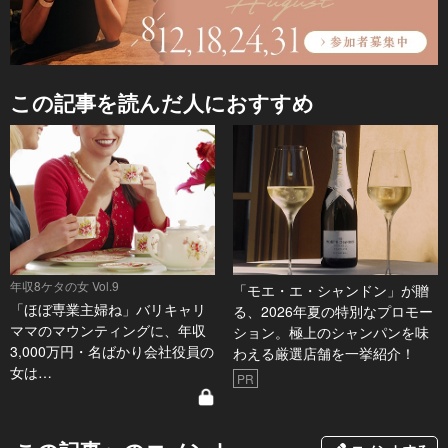
この記事を読んだ人におすすめ
年収8ケタの女 Vol.9
「モエ・エ・シャンドン」が贈
「ほぼ専業主婦ね」バリキャリ
る、2026年夏の特別なプロモー
ママのマウンティングに、年収
ション。極上のシャンパンを味
3,000万円・名ばかり会社役員の
わえる厳選店舗を一挙紹介！
女は…
PR