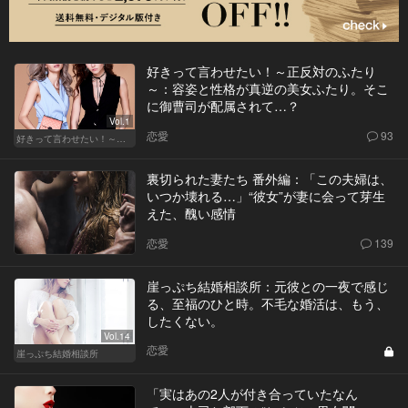
好きって言わせたい！～正反対のふたり
～：容姿と性格が真逆の美女ふたり。そこ
に御曹司が配属されて…？
Vol.1
恋愛
93
好きって言わせたい！～正反対のふたり～
裏切られた妻たち 番外編：「この夫婦は、
いつか壊れる…」“彼女”が妻に会って芽生
えた、醜い感情
恋愛
139
崖っぷち結婚相談所：元彼との一夜で感じ
る、至福のひと時。不毛な婚活は、もう、
したくない。
Vol.14
恋愛
崖っぷち結婚相談所
「実はあの2人が付き合っていたなん