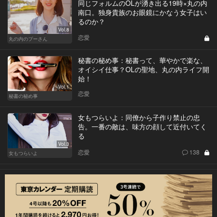
同じフォルムのOLが湧き出る19時×丸の内
南口。独身貴族のお眼鏡にかなう女子はい
るのか？
Vol.8
恋愛
丸の内のプーさん
秘書の秘め事：秘書って、華やかで楽な、
オイシイ仕事？OLの聖地、丸の内ライフ開
始！
Vol.1
恋愛
秘書の秘め事
女もつらいよ：同僚から子作り禁止の忠
告。一番の敵は、味方の顔して近付いてく
る
Vol.3
恋愛
138
女もつらいよ