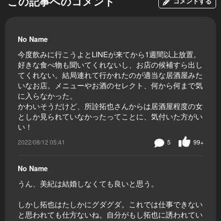
この記事へのコメント
コメントする
No Name
今度飲みに行こうよとLINEが来てから1週間以上放置。
好きな食べ物も聞いてくれないし、お店の候補すら出し
てくれない。結局連れて行かれたのが適当な居酒屋みた
いなお店。メニューやお酒のセレクト、何から何まで気
に入らなかった。
かわいそうだけど、所詮拓也さんからは居酒屋程度の女
としか見られていなかったってことに、気付いた方がい
い！
2022/08/12 05:41
5
99+
No Name
うん、美紀は結婚しなくても良いと思う。
しかし拓也はたしかにグダグダ。これでは仕事できない
と思われても仕方ないね。自分がもし拓也に誘われてい