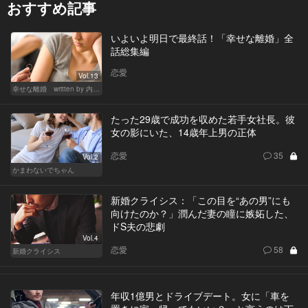
おすすめ記事
いよいよ明日で最終話！「幸せな離婚」全
話総集編
恋愛
Vol.13
幸せな離婚 written by 内埜さくら
たった29歳で成功を収めた若手女社長。彼
女の影にいた、14歳年上男の正体
恋愛
35
Vol.2
かまわないでちゃん
新婚クライシス：「この目を“あの男”にも
向けたのか？」潤んだ妻の瞳に嫉妬した、
ドS夫の悲劇
Vol.4
恋愛
58
新婚クライシス
年収1億男とドライブデート。女に「車を