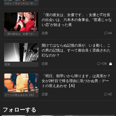
かわいく生きられない女たち
「僕の彼女は、女優です」：女優とIT社長
の出会いは、六本木の食事会。“普通じゃな
い恋”が始まった夜
Vol.1
恋愛
44
「僕の彼女は、女優です」
開けてはならぬ記憶の扉が、いま動く。こ
の男の記憶は、すべて都合良く歪曲された
幻なのか？
Vol.2
恋愛
139
煮沸
「明日、朝早いから帰ります」は真実か？
女が2軒目で帰る理由に気づかぬ男：デー
トの答えあわせ【A】
Vol.1
恋愛
42
デートの答えあわせ【A】
フォローする