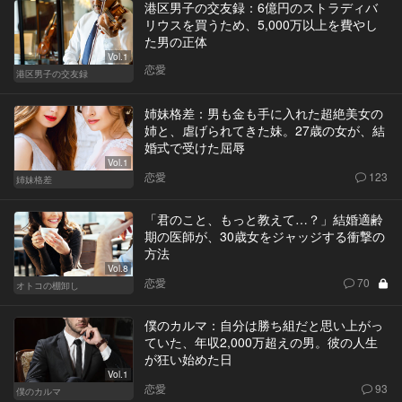
港区男子の交友録：6億円のストラディバ
リウスを買うため、5,000万以上を費やし
た男の正体
Vol.1
恋愛
港区男子の交友録
姉妹格差：男も金も手に入れた超絶美女の
姉と、虐げられてきた妹。27歳の女が、結
婚式で受けた屈辱
Vol.1
恋愛
123
姉妹格差
「君のこと、もっと教えて…？」結婚適齢
期の医師が、30歳女をジャッジする衝撃の
方法
Vol.8
恋愛
70
オトコの棚卸し
僕のカルマ：自分は勝ち組だと思い上がっ
ていた、年収2,000万超えの男。彼の人生
が狂い始めた日
Vol.1
恋愛
93
僕のカルマ