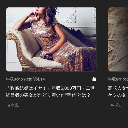
年収8ケタの女 Vol.14
年収8ケタの女
「政略結婚はイヤ！」年収5,000万円・二世
高収入女
経営者の美女がたどり着いた“幸せ”とは？
ケタの女
#小説
#小説