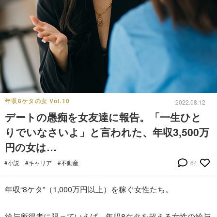
年収8ケタの女 Vol.10
2022.08.12
デートの愚痴を女友達に報告。「一生ひと
りでいなさいよ」と言われた、年収3,500万
円の女は…
#小説
#キャリア
#不動産
64
年収“8ケタ”（1,000万円以上）を稼ぐ女性たち。
給与所得者に限っていえば、年収8ケタを超える女性の給与