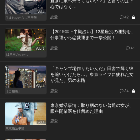
置きに家へ帰ってもいい？」と言うのは下
心ではなく…
Vol.3
恋愛
42
生まれながらに不平等
【2019年下半期占い】12星座別の運勢を、
仕事運から恋愛運まで一挙公開！
恋愛
41
Vol.13
12星座の女たち
「キャンプ場作りたいんだ」田舎で輝く彼
を追いかけたら…。東京ライフに疲れた女
が見た、男の末路
Vol.11
恋愛
34
【ご報告】
東京婚活事情：取り柄のない普通の女が、
眼科開業医を仕留めた理由
恋愛
Vol.1
東京婚活事情