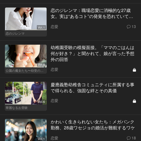
恋のジレンマ：職場恋愛に消極的な27歳
女。実は“あるコト”の発覚を恐れていて…
恋愛
13
Vol.1
恋のジレンマ
幼稚園受験の模擬面接。「ママのごはんは
何が好き？」と聞かれて、娘が言った予想
外の回答
Vol.8
恋愛
公園の魔女たち〜幼受の世界〜
慶應義塾幼稚舎コミュニティに所属する事
で得られる、強固な絆とその真価
恋愛
Vol.6
華麗なるお受験
かわいく生きられない女たち：メガバンク
勤務、28歳ワセジョの婚活が難航するワケ
恋愛
18
Vol.1