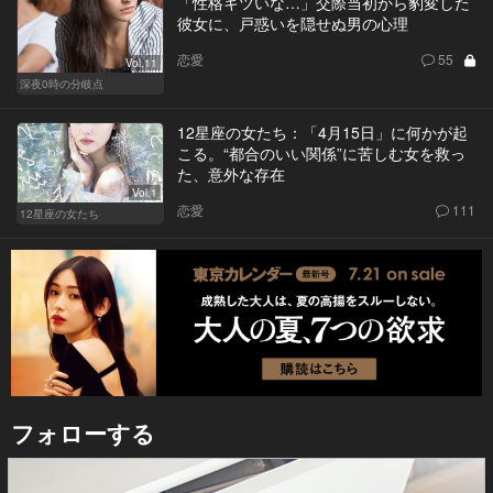
「性格キツいな…」交際当初から豹変した
彼女に、戸惑いを隠せぬ男の心理
恋愛
55
Vol.11
深夜0時の分岐点
12星座の女たち：「4月15日」に何かが起
こる。“都合のいい関係”に苦しむ女を救っ
た、意外な存在
Vol.1
恋愛
111
12星座の女たち
フォローする