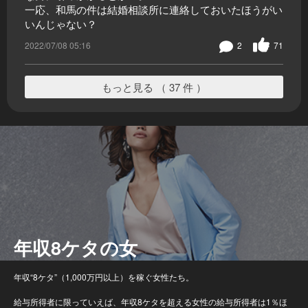
一応、和馬の件は結婚相談所に連絡しておいたほうがい
いんじゃない？
2022/07/08 05:16
2
71
もっと見る （ 37 件 ）
年収8ケタの女
年収“8ケタ”（1,000万円以上）を稼ぐ女性たち。
給与所得者に限っていえば、年収8ケタを超える女性の給与所得者は1％ほ