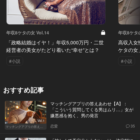
年収8ケタの女 Vol.14
年収8ケタの女
「政略結婚はイヤ！」年収5,000万円・二世
高収入女
経営者の美女がたどり着いた“幸せ”とは？
ケタの女
#小説
#小説
おすすめ記事
マッチングアプリの答えあわせ【A】：
「こういう質問してくる男はムリ…」女が
嫌悪感を抱く、男の発言
Vol.1
恋愛
35
マッチングアプリの答えあわせ【A】