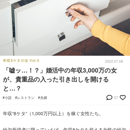
年収8ケタの女 Vol.5
2022.07.08
「嘘ッ…！？」婚活中の年収3,000万の女
が、貴重品の入った引き出しを開ける
と…？
#小説
#レストラン
#夫婦
37
年収“8ケタ”（1,000万円以上）を稼ぐ女性たち。
給与所得者に限っていえば、年収8ケタを超える女性の給与