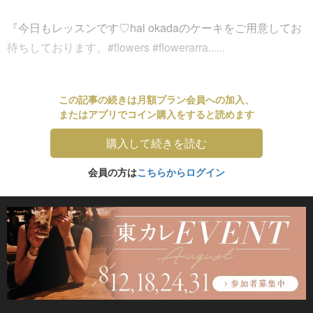
『今日もレッスンです♡hal okadaのケーキをご用意してお
待ちしております。#flowers #flowerarra......
この記事の続きは月額プラン会員への加入、
またはアプリでコイン購入をすると読めます
購入して続きを読む
会員の方は
こちらからログイン