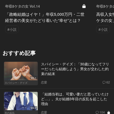
年収8ケタの女 Vol.14
年収8ケタの女
「政略結婚はイヤ！」年収5,000万円・二世
高収入女
経営者の美女がたどり着いた“幸せ”とは？
ケタの女
#小説
#小説
おすすめ記事
スパイシー・デイズ：「30歳になってフリ
ーだったら結婚しよう」男女が交わした約
束の結末
Vol.1
恋愛
62
スパイシー・デイズ
「結婚当初は、可愛い妻だと思っていたけ
ど…」。夫が結婚3年目の反乱を起こした
理由
Vol.4
恋愛
104
夫の反乱