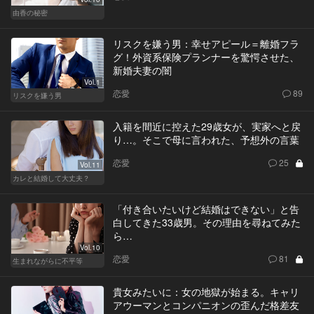
由香の秘密
リスクを嫌う男：幸せアピール＝離婚フラ
グ！外資系保険プランナーを驚愕させた、
新婚夫妻の闇
Vol.1
恋愛
89
リスクを嫌う男
入籍を間近に控えた29歳女が、実家へと戻
り…。そこで母に言われた、予想外の言葉
恋愛
25
Vol.11
カレと結婚して大丈夫？
「付き合いたいけど結婚はできない」と告
白してきた33歳男。その理由を尋ねてみた
ら…
Vol.10
恋愛
81
生まれながらに不平等
貴女みたいに：女の地獄が始まる。キャリ
アウーマンとコンパニオンの歪んだ格差友