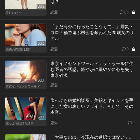
は？
Vol.5
恋愛
85
美しいひと
「まだ海外に行ったことなくて…」震災・
コロナ禍で遊ぶ機会を奪われた25歳女のリ
アル
Vol.2
恋愛
8
未来のWISH LIST
東京イノセントワールド：ラトゥールに住
む医者の誘惑。軽やかに緩やかに心を失う
東京砂漠
Vol.1
恋愛
東京イノセントワールド
崖っぷち結婚相談所：美貌とキャリアを手
にした女の哀しいプライド。そして、その
本音。
Vol.1
恋愛
1
崖っぷち結婚相談所
「大事なのは、今現在の選択ではない」。