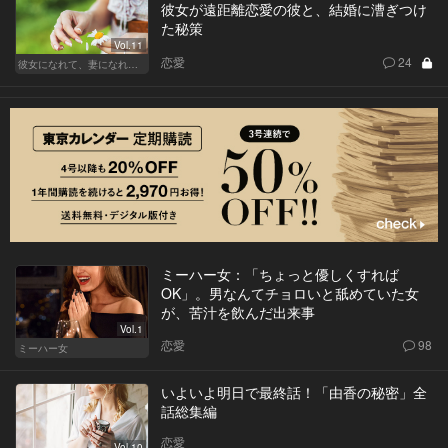
彼女が遠距離恋愛の彼と、結婚に漕ぎつけ
た秘策
Vol.11
恋愛
24
彼女になれて、妻になれない
ミーハー女：「ちょっと優しくすれば
OK」。男なんてチョロいと舐めていた女
が、苦汁を飲んだ出来事
Vol.1
恋愛
98
ミーハー女
いよいよ明日で最終話！「由香の秘密」全
話総集編
恋愛
Vol.10