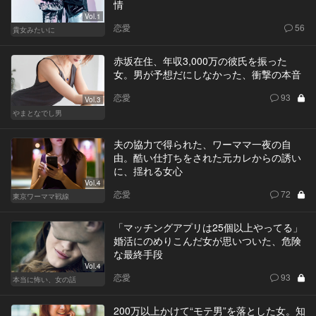
情
Vol.1
恋愛
56
貴女みたいに
赤坂在住、年収3,000万の彼氏を振った
女。男が予想だにしなかった、衝撃の本音
恋愛
93
Vol.3
やまとなでし男
夫の協力で得られた、ワーママ一夜の自
由。酷い仕打ちをされた元カレからの誘い
に、揺れる女心
Vol.4
恋愛
72
東京ワーママ戦線
「マッチングアプリは25個以上やってる」
婚活にのめりこんだ女が思いついた、危険
な最終手段
Vol.4
恋愛
93
本当に怖い、女の話
200万以上かけて“モテ男”を落とした女。知