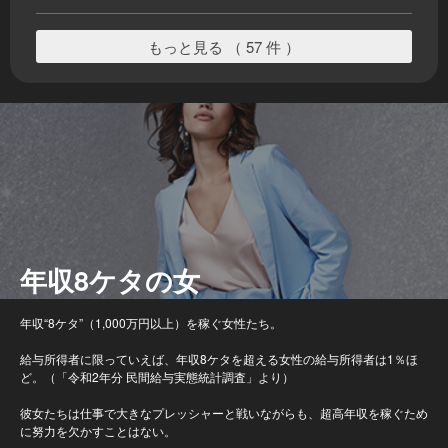
もっと見る （ 57 件 ）
年収8ケタの女
年収“8ケタ”（1,000万円以上）を稼ぐ女性たち。
給与所得者に限っていえば、年収8ケタを超える女性の給与所得者は1％ほ
ど。（「令和2年分 民間給与実態統計調査」より）
彼女たちは仕事で大きなプレッシャーと戦いながらも、超高年収を稼ぐため
に努力を欠かすことはない。