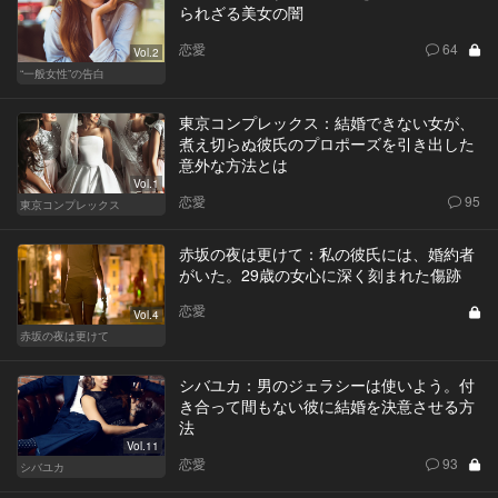
られざる美女の闇
恋愛
64
Vol.2
“一般女性”の告白
東京コンプレックス：結婚できない女が、
煮え切らぬ彼氏のプロポーズを引き出した
意外な方法とは
Vol.1
恋愛
95
東京コンプレックス
赤坂の夜は更けて：私の彼氏には、婚約者
がいた。29歳の女心に深く刻まれた傷跡
恋愛
Vol.4
赤坂の夜は更けて
シバユカ：男のジェラシーは使いよう。付
き合って間もない彼に結婚を決意させる方
法
Vol.11
恋愛
93
シバユカ