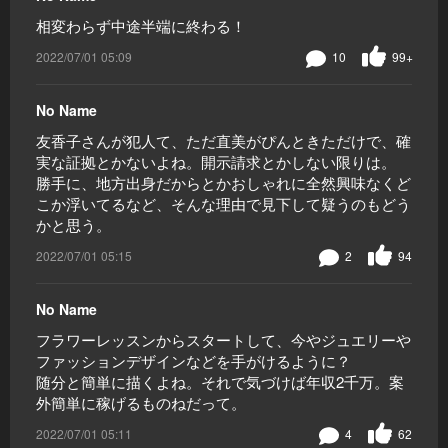
相変わらず中途半端に終わる！
2022/07/01 05:09
10
99+
No Name
友香子さんが犯人て、ただ直美がぴんときただけで、確
実な証拠とかないよね。開示請求とかしない限りは。
勝手に、地方出身だからとかおしゃれに全然興味なくど
こか浮いてるなど、そんな理由で見下して疑うのもどう
かと思う。
2022/07/01 05:15
2
94
No Name
フラワーレッスンからスタートして、今やジュエリーや
ファッションデザインなどを手がけるように？
随分と簡単に描くよね。それで気づけば年収2千万。案
外簡単に稼げるものねだって。
2022/07/01 05:11
4
62