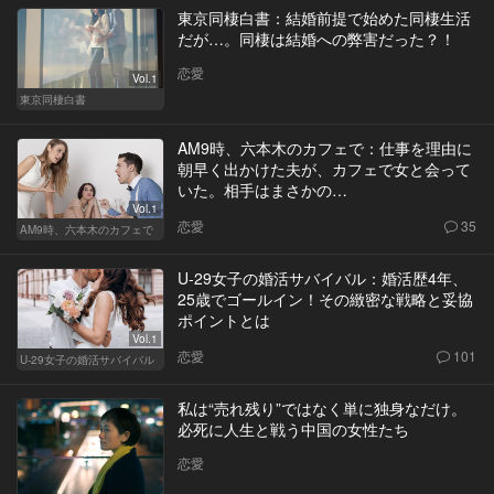
東京同棲白書：結婚前提で始めた同棲生活
だが…。同棲は結婚への弊害だった？！
恋愛
Vol.1
東京同棲白書
AM9時、六本木のカフェで：仕事を理由に
朝早く出かけた夫が、カフェで女と会って
いた。相手はまさかの…
Vol.1
恋愛
35
AM9時、六本木のカフェで
U-29女子の婚活サバイバル：婚活歴4年、
25歳でゴールイン！その緻密な戦略と妥協
ポイントとは
Vol.1
恋愛
101
U-29女子の婚活サバイバル
私は“売れ残り”ではなく単に独身なだけ。
必死に人生と戦う中国の女性たち
恋愛