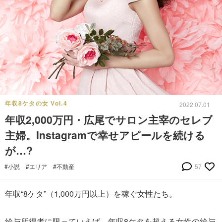
年収8ケタの女 Vol.4
2022.07.01
年収2,000万円・広尾でサロン主宰のセレブ
主婦。Instagramで幸せアピールを続ける
が…?
#小説
#エリア
#不動産
57
年収“8ケタ”（1,000万円以上）を稼ぐ女性たち。
給与所得者に限っていえば、年収8ケタを超える女性の給与