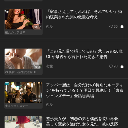
「家事さえしてくれれば、それでいい」婚
約破棄された男の傲慢な考え
恋愛
60
Vol.7
彼女のウラ世界
「この見た目で損してるの」悲しみの26歳
OLが母親から言われた驚きの忠告
恋愛
98
Vol.5
vs.美女 ～広告代理店OLの挑戦～
アッパー層は、自分だけの”特別なルーティ
ン”を持っている！？明日で最終話！「東京
ウェンズデー」全話総集編
Vol.12
恋愛
東京ウェンズデー
整形美女が、初恋の男と偶然を装い再会。
美しく変貌を遂げた女を見た、彼の反応