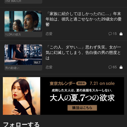
The WATCH
「家族に紹介してほしかったのに…」年末
年始は、彼氏と過ごせなかった29歳女の憂
鬱
Vol.3
恋愛
15
1LDKの彼方
「この人、ダサい…」思わず失笑。女が一
気に幻滅してしまう、告白後の男の態度と
は
Vol.7
恋愛
65
男の勘違い
フォローする