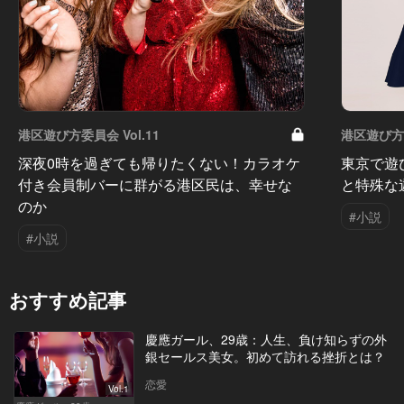
港区遊び方委員会 Vol.11
港区遊び方委
深夜0時を過ぎても帰りたくない！カラオケ
東京で遊
付き会員制バーに群がる港区民は、幸せな
と特殊な
のか
#小説
#小説
おすすめ記事
慶應ガール、29歳：人生、負け知らずの外
銀セールス美女。初めて訪れる挫折とは？
恋愛
Vol.1