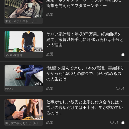
衝撃を与えたアフタヌーンティー
恋愛
Vol.1
東京・ホテルストーリー
ヤバい家計簿：年収8千万男。紆余曲折を
経て、家賃以外手元に月40万あれば十分と
いう理由
Vol.3
恋愛
ヤバい家計簿
“絶望”を運んできた、1本の電話。突如降り
かかった4,500万の借金で、狂い始める男
の人生とは
Vol.4
恋愛
54
Who？
仕事が忙しい彼氏と上手に付き合うには？
労いの言葉だけでは不十分、男が求めてい
るのは…
Vol.293
恋愛
51
男と女の答えあわせ【Q】