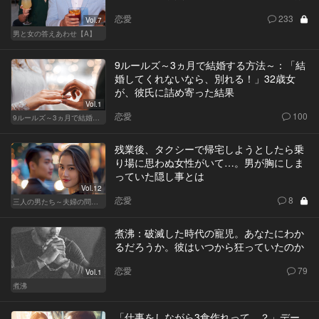
恋愛
233
Vol.7
男と女の答えあわせ【A】
9ルールズ～3ヵ月で結婚する方法～：「結
婚してくれないなら、別れる！」32歳女
が、彼氏に詰め寄った結果
Vol.1
恋愛
100
9ルールズ～3ヵ月で結婚する方法～
残業後、タクシーで帰宅しようとしたら乗
り場に思わぬ女性がいて…。男が胸にしま
っていた隠し事とは
Vol.12
恋愛
8
三人の男たち～夫婦の問題～
煮沸：破滅した時代の寵児。あなたにわか
るだろうか。彼はいつから狂っていたのか
恋愛
79
Vol.1
煮沸
「仕事をしながら3食作れって…？」デー