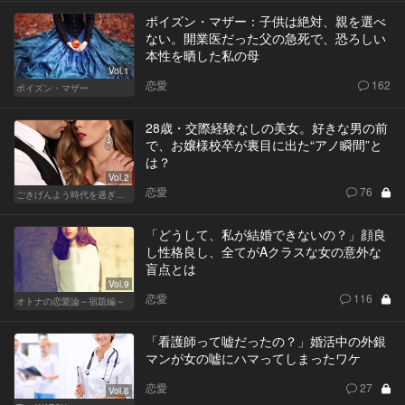
ポイズン・マザー：子供は絶対、親を選べ
ない。開業医だった父の急死で、恐ろしい
本性を晒した私の母
Vol.1
恋愛
162
ポイズン・マザー
28歳・交際経験なしの美女。好きな男の前
で、お嬢様校卒が裏目に出た“アノ瞬間”と
は？
Vol.2
恋愛
76
ごきげんよう時代を過ぎても
「どうして、私が結婚できないの？」顔良
し性格良し、全てがAクラスな女の意外な
盲点とは
Vol.9
恋愛
116
オトナの恋愛論～宿題編～
「看護師って嘘だったの？」婚活中の外銀
マンが女の嘘にハマってしまったワケ
恋愛
27
Vol.6