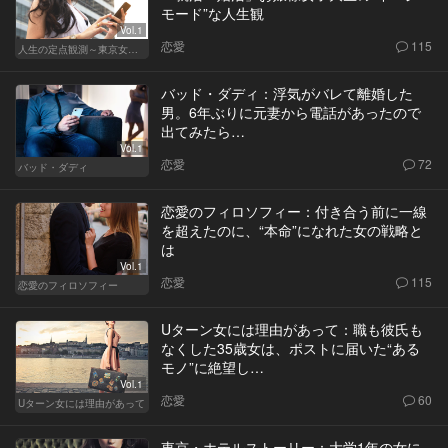
モード”な人生観
Vol.1
恋愛
115
人生の定点観測～東京女の就活事情～
バッド・ダディ：浮気がバレて離婚した
男。6年ぶりに元妻から電話があったので
出てみたら…
Vol.1
恋愛
72
バッド・ダディ
恋愛のフィロソフィー：付き合う前に一線
を超えたのに、“本命”になれた女の戦略と
は
Vol.1
恋愛
115
恋愛のフィロソフィー
Uターン女には理由があって：職も彼氏も
なくした35歳女は、ポストに届いた“ある
モノ”に絶望し…
Vol.1
恋愛
60
Uターン女には理由があって
東京・ホテルストーリー：大学1年の女に