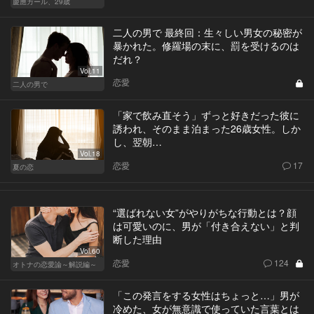
慶應ガール、29歳
二人の男で 最終回：生々しい男女の秘密が
暴かれた。修羅場の末に、罰を受けるのは
だれ？
Vol.11
恋愛
二人の男で
「家で飲み直そう」ずっと好きだった彼に
誘われ、そのまま泊まった26歳女性。しか
し、翌朝…
Vol.18
恋愛
17
夏の恋
“選ばれない女”がやりがちな行動とは？顔
は可愛いのに、男が「付き合えない」と判
断した理由
Vol.60
恋愛
124
オトナの恋愛論～解説編～
「この発言をする女性はちょっと…」男が
冷めた、女が無意識で使っていた言葉とは