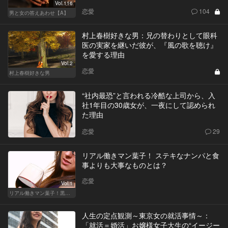
Vol.116
恋愛
104
男と女の答えあわせ【A】
村上春樹好きな男：兄の替わりとして眼科
医の実家を継いだ彼が、『風の歌を聴け』
を愛する理由
Vol.2
恋愛
村上春樹好きな男
“社内最恐”と言われる冷酷な上司から、入
社1年目の30歳女が、一夜にして認められ
た理由
恋愛
29
リアル働きマン葉子！ ステキなナンパと食
事よりも大事なものとは？
恋愛
Vol.1
リアル働きマン葉子！黒革の編集手帳 written by 内埜さくら
人生の定点観測～東京女の就活事情～：
「就活＝婚活」お嬢様女子大生の“イージー