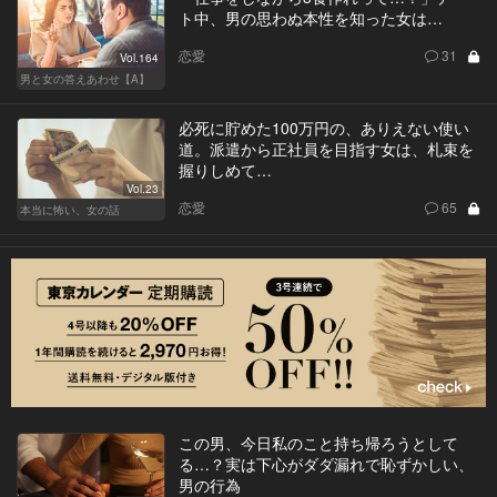
ト中、男の思わぬ本性を知った女は…
恋愛
31
Vol.164
男と女の答えあわせ【A】
必死に貯めた100万円の、ありえない使い
道。派遣から正社員を目指す女は、札束を
握りしめて…
Vol.23
恋愛
65
本当に怖い、女の話
この男、今日私のこと持ち帰ろうとして
る…？実は下心がダダ漏れで恥ずかしい、
男の行為