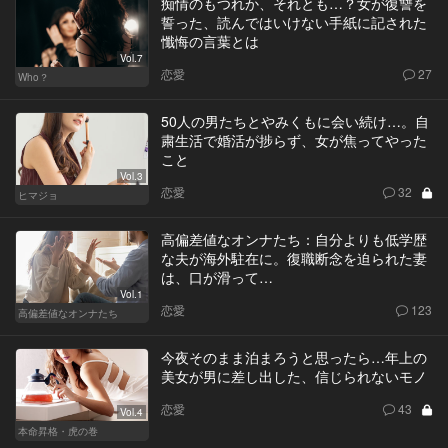
痴情のもつれか、それとも…？女が復讐を
誓った、読んではいけない手紙に記された
懺悔の言葉とは
Vol.7
恋愛
27
Who？
50人の男たちとやみくもに会い続け…。自
粛生活で婚活が捗らず、女が焦ってやった
こと
Vol.3
恋愛
32
ヒマジョ
高偏差値なオンナたち：自分よりも低学歴
な夫が海外駐在に。復職断念を迫られた妻
は、口が滑って…
Vol.1
恋愛
123
高偏差値なオンナたち
今夜そのまま泊まろうと思ったら…年上の
美女が男に差し出した、信じられないモノ
恋愛
43
Vol.4
本命昇格・虎の巻