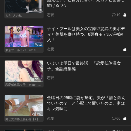
続けるワケ
Vol.10
恋愛
19
もう1人の私
ナイトプールは美女の宝庫♡驚異の美ボデ
ィと美肌を併せ持つ、8頭身モデルが初潜
入！
Vol.2
恋愛
東京プールラバー2018
いよいよ明日で最終話！「恋愛低体温女
子」全話総集編
恋愛
Vol.7
恋愛低体温女子 written by 内埜さくら
金曜日の25時に妻が帰宅。夫が「誰と飲ん
でいたの？」と心配して聞いたのに、妻は
キレ気味に…
Vol.107
恋愛
66
男と女の答えあわせ【A】