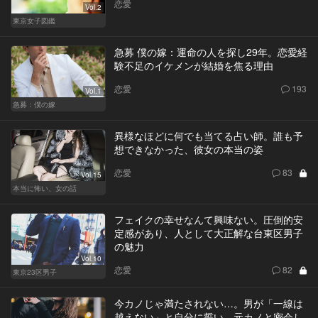
恋愛
Vol.2
東京女子図鑑
急募 僕の嫁：運命の人を探し29年。恋愛経
験不足のイケメンが結婚を焦る理由
恋愛
193
Vol.1
急募：僕の嫁
異様なほどに何でも当てる占い師。誰も予
想できなかった、彼女の本当の姿
恋愛
83
Vol.15
本当に怖い、女の話
フェイクの幸せなんて興味ない。圧倒的安
定感があり、人として大正解な台東区男子
の魅力
Vol.10
恋愛
82
東京23区男子
今カノじゃ満たされない…。男が「一線は
越えない」と自分に誓い、元カノと密会し