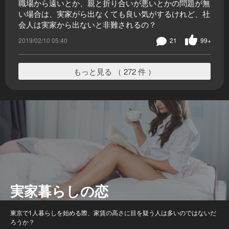
職場から遠いとか、親と折り合いが悪いとかの問題が無
い場合は、実家がら出なくても良い気がするけれど、社
会人は実家から出ないと非難されるの？
2019/02/10 05:40
21
99+
もっと見る （ 272 件 ）
実家暮らしの恋
東京で1人暮らしを始める際、家賃の高さに目を疑う人は多いのではないだ
ろうか？