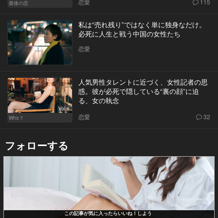
恋愛
115
最後の恋
私は“売れ残り”ではなく単に独身なだけ。
必死に人生と戦う中国の女性たち
恋愛
人気男性タレントに近づく、女性記者の思
惑。彼が必死で隠している“裏の顔”に迫
る、女の執念
Vol.6
恋愛
32
Who？
フォローする
この記事が気に入ったらいいね！しよう