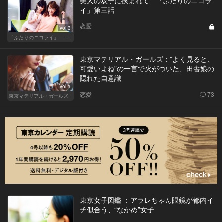
美人の双子に挟まれて 「ふたりのニコラ
イ」第三話
恋愛
Vol.3
「ふたりのニコライ」―作家・柴崎竜人の恋愛ストーリー
東京マテリアル・ガールズ：”よく見ると、
可愛いよね”の一言で火がついた、田舎娘の
隠れた自意識
Vol.1
恋愛
73
東京マテリアル・ガールズ
東京女子図鑑 ：アラレちゃん眼鏡が都内イ
チ似合う、“なかめ”女子