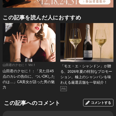
この記事を読んだ人におすすめ
山田君のクセに！ Vol.1
「モエ・エ・シャンドン」が贈
山田君のクセに！：「見た目45
る、2026年夏の特別なプロモー
点のカレの告白に、ついOKした
ション。極上のシャンパンを味
のは…」CA美女が語った男の魅
わえる厳選店舗を一挙紹介！
力
PR
この記事へのコメント
コメントする