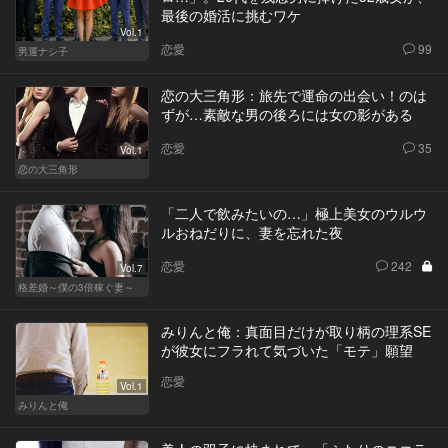
最後の婚活に挑むワケ
Vol.1
恋愛
99
男運ナシ子
恋の大三角形：旅先で運命の出会い！のは
ずが…素敵な男の後ろには女の影がある
恋愛
35
Vol.1
恋の大三角形
「二人で飲みたいの…」極上美女のウルウ
ルおねだりに、妻を忘れた夜
恋愛
242
Vol.7
格差婚～僕の3倍稼ぐ妻～
みりんと俺：真面目だけが取り柄の理系SE
が彼女にフラれて気づいた「モテ」願望
恋愛
Vol.1
みりんと俺