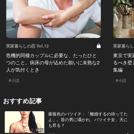
実家暮らしの恋 Vol.12
実家暮らしの
危機的同棲カップルに必要な、たったひと
東京で実
つのこと。病床の母が込めた願いに未熟な2
るべき壁
人が気付くとき
集編
#小説
#小説
おすすめ記事
薔薇色のバツイチ：「離婚するの待ってた
よ」。昔の男に囁かれ、バツイチ女、天に
も昇る？
Vol.3