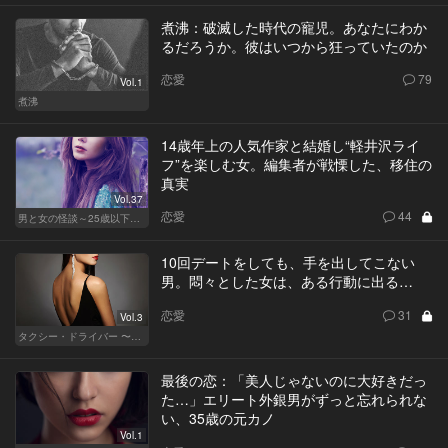
煮沸：破滅した時代の寵児。あなたにわか
るだろうか。彼はいつから狂っていたのか
恋愛
79
Vol.1
煮沸
14歳年上の人気作家と結婚し“軽井沢ライ
フ”を楽しむ女。編集者が戦慄した、移住の
真実
Vol.37
恋愛
44
男と女の怪談～25歳以下閲覧禁止～
10回デートをしても、手を出してこない
男。悶々とした女は、ある行動に出る…
恋愛
31
Vol.3
タクシー・ドライバー 〜柊舞香〜
最後の恋：「美人じゃないのに大好きだっ
た…」エリート外銀男がずっと忘れられな
い、35歳の元カノ
Vol.1