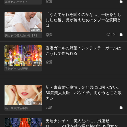
恋愛
薔薇色のバツイチ
「なんでそれを聞くのかな…」一晩をとも
にした後、男が萎えた女のタブーな質問と
は
Vol.125
恋愛
121
男と女の答えあわせ【A】
香港ガールの野望：シンデレラ・ガールは
こうして作られる
恋愛
Vol.1
香港ガールの野望
新・東京婚活事情：金と男には困らない。
30歳美人女医、バツイチ。向かうところ敵
ナシ
Vol.13
恋愛
新・東京婚活事情
男運ナシ子：「美人なのに、男運ゼ
ロ…」。20代を残念男に捧げた32歳女が、