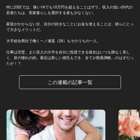
特に23区では、狭い1Kでも10万円を超えることはザラ。収入の低い20代の
若者たちは、実家暮らしを選択する者も少なくない。
家賃がかからない分、自分の好きなことにお金を使えることは、彼らにとっ
て大きなメリットだ。
大手総合商社で働く一ノ瀬遥（28）もそのうちの一人。
仕事は完璧、また収入の大半を自分に投資できる彼女はいつも隙なく美し
く、皆の憧れの的。最近は新しい彼氏もでき、全てが順風満帆…のはずだっ
たが！？
この連載の記事一覧