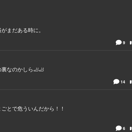
裕がまだある時に。
9
なのかしら🦶🦶
14
まごとで危ういんだから！！
6