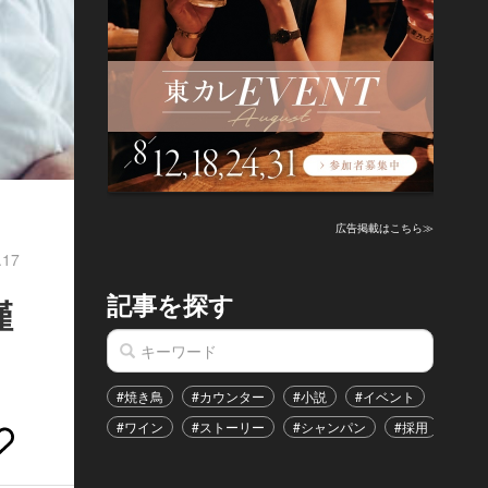
広告掲載はこちら≫
.17
記事を探す
僅
#焼き鳥
#カウンター
#小説
#イベント
#港区
#ワイン
#ストーリー
#シャンパン
#採用
#恋