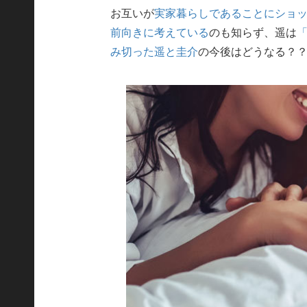
お互いが
実家暮らしであることにショ
前向きに考えている
のも知らず、遥は
み切った遥と圭介
の今後はどうなる？