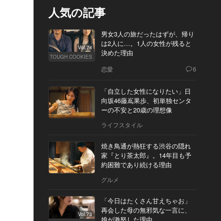
人気の記事
男女3人の旅だったはずが、帰り
は2人に…。1人の女性が残ると
Vol.74
決めた理由
TOUGH COOKIES
恋愛
6
「自立した女性になりたい」日
向坂46藤嶌果歩、初単独センタ
ーの不安と20歳の理想像
ライフスタイル
焼き鳥通が熱狂する渋谷の隠れ
家『とり茶太郎』。14年目も予
約困難であり続ける理由
グルメ
「今日はたくさん甘えちゃお」
再会した母の無邪気な一言に、
Vol.73
娘が激怒した理由