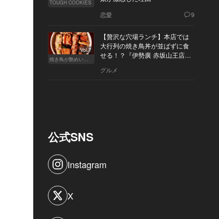
TOUGH COOKIES
恋愛
9
【贅沢な穴場ランチ】本店では
大行列の焼き鳥丼が並ばずに食
Vol.7
せる！？『伊勢廣 赤坂山王店』
焼き鳥が艶めいてきた
へ
グルメ
公式SNS
Instagram
X