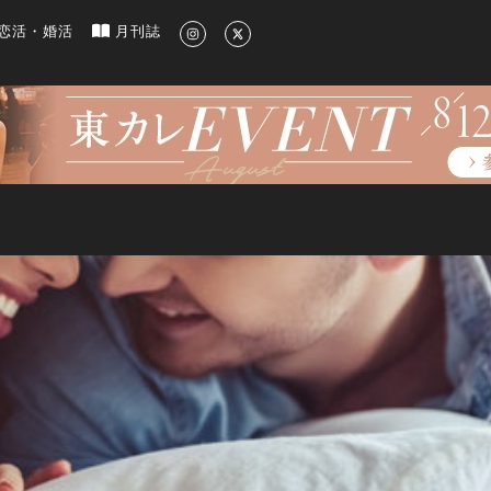
新のグルメ、洗練されたライフスタイル情報
恋活・婚活
月刊誌