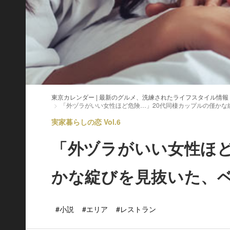
東京カレンダー | 最新のグルメ、洗練されたライフスタイル情報
「外ヅラがいい女性ほど危険…」20代同棲カップルの僅かな
実家暮らしの恋 Vol.6
「外ヅラがいい女性ほど
かな綻びを見抜いた、
#小説
#エリア
#レストラン