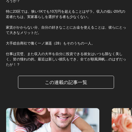
ろうか？
特に23区では、狭い1Kでも10万円を超えることはザラ。収入の低い20代の
若者たちは、実家暮らしを選択する者も少なくない。
家賃がかからない分、自分の好きなことにお金を使えることは、彼らにとっ
て大きなメリットだ。
大手総合商社で働く一ノ瀬遥（28）もそのうちの一人。
仕事は完璧、また収入の大半を自分に投資できる彼女はいつも隙なく美し
く、皆の憧れの的。最近は新しい彼氏もでき、全てが順風満帆…のはずだっ
たが！？
この連載の記事一覧