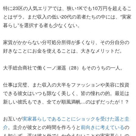
特に23区の人気エリアでは、狭い1Kでも10万円を超えるこ
とはザラ。まだ収入の低い20代の若者たちの中には、“実家
暮らし”を選択する者も少なくない。
家賃がかからない分可処分所得が多くなり、その分自分の
好きなことにお金を使えることは、大きなメリットだ。
大手総合商社で働く一ノ瀬遥（28）もそのうちの一人。
仕事は完璧、また収入の大半をファッションや美容に投資
できる彼女はいつも隙なく美しく、皆の憧れの的。最近は
新しい彼氏もでき、全てが順風満帆…のはずだったが！？
お互いが
実家暮らしであることにショックを受けた遥と圭
介
。圭介が彼女との時間を作ろうと
前向きに考えている
の
も知らず、遥は彼と外でしか会えないことや実家暮らしの