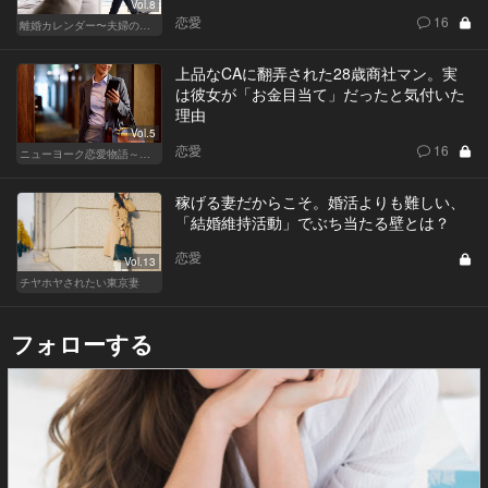
Vol.8
恋愛
16
離婚カレンダー〜夫婦の正しい終わり方〜
上品なCAに翻弄された28歳商社マン。実
は彼女が「お金目当て」だったと気付いた
理由
Vol.5
恋愛
16
ニューヨーク恋愛物語～商社マン遥斗の場合～
稼げる妻だからこそ。婚活よりも難しい、
「結婚維持活動」でぶち当たる壁とは？
恋愛
Vol.13
チヤホヤされたい東京妻
フォローする