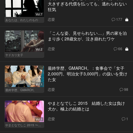
大きすぎる代償を払っても、逃れられない
狂気
Vol.7
恋愛
177
あなたは、わたしのもの
「こんな姿、見せられない…」男の家を泊
まり歩く28歳女が、泣き崩れたワケ
恋愛
66
Vol.2
ヤドカリ女子
最終学歴、GMARCH。：食事会で「女子
2,000円、明治女子3,000円」の扱いを受け
た女
Vol.1
恋愛
98
最終学歴、GMARCH。
やまとなでしこ 2015 結婚した女は負け
犬か。極上の結婚とは
恋愛
1
Vol.1
やまとなでしこ 2015 〜極上の結婚〜