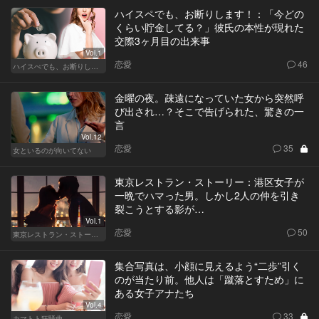
ハイスペでも、お断りします！：「今どの
くらい貯金してる？」彼氏の本性が現れた
交際3ヶ月目の出来事
Vol.1
恋愛
46
ハイスぺでも、お断りします！
金曜の夜。疎遠になっていた女から突然呼
び出され…？そこで告げられた、驚きの一
言
Vol.12
恋愛
35
女といるのが向いてない
東京レストラン・ストーリー：港区女子が
一晩でハマった男。しかし2人の仲を引き
裂こうとする影が…
Vol.1
恋愛
50
東京レストラン・ストーリー
集合写真は、小顔に見えるよう“二歩”引く
のが当たり前。他人は「蹴落とすため」に
ある女子アナたち
Vol.4
恋愛
33
カマトト狂騒曲