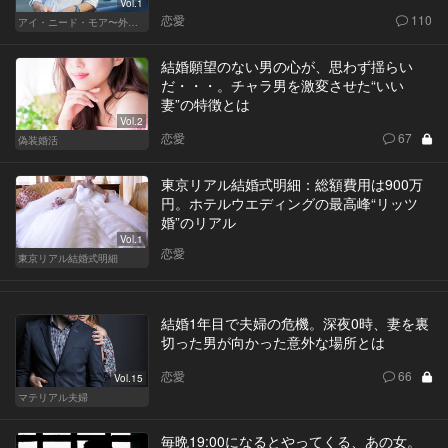
Vol.1
恋愛
110
アイ・ニード・モア〜外資系オンナの欲望〜
結婚願望のない男の心が、思わず揺らい
だ・・・。チャラ男を激変させた“いい
妻”の特徴とは
Vol.2
恋愛
67
偽装婚活
東京リアル結婚式明細：総額費用は900万
円。ホテルウエディングの最高峰“リッツ
婚”のリアル
Vol.1
恋愛
東京リアル結婚式明細
結婚1年目で夫婦の危機。深夜0時、妻を裏
切った男が向かった意外な場所とは
恋愛
66
Vol.15
マテリアル夫婦
毎晩19:00になるとやってくる、あの女。