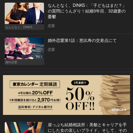
なんとなく、DINKS：「子どもはまだ？」
の質問にうんざり！結婚3年目、32歳妻の
憂鬱
Vol.1
恋愛
なんとなく、DINKS
婚外恋愛第1話：恵比寿の交差点にて
恋愛
Vol.1
婚外恋愛
崖っぷち結婚相談所：美貌とキャリアを手
にした女の哀しいプライド。そして、その