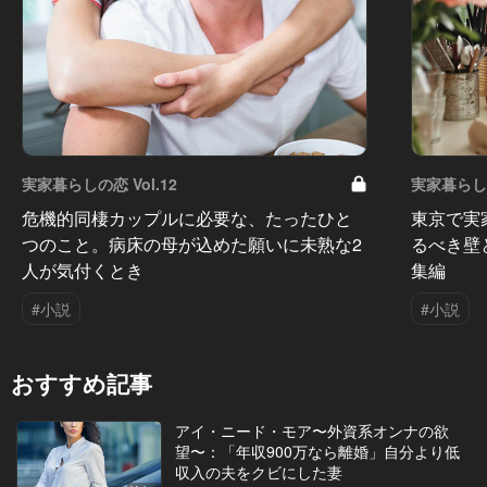
実家暮らしの恋 Vol.12
実家暮らしの
危機的同棲カップルに必要な、たったひと
東京で実
つのこと。病床の母が込めた願いに未熟な2
るべき壁
人が気付くとき
集編
#小説
#小説
おすすめ記事
アイ・ニード・モア〜外資系オンナの欲
望〜：「年収900万なら離婚」自分より低
収入の夫をクビにした妻