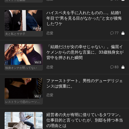
ハイスペ夫を手に入れたものの…。結婚1
年目で“男を見る目がなかった”と女が後悔
したワケ
Vol.14
恋愛
77
夫と私とサチ子
「結婚だけが女の幸せじゃない」。偏屈イ
ケメンからの意外な言葉に、33歳独身女が
背中を押された瞬間
Vol.5
恋愛
83
独身オンナが黙ってない
ファーストデート。男性のデューデリジェ
ンスは慎重に。
恋愛
Vol.1
レストランで恋のシーソーゲーム（WOMAN）
経営者の夫が有明に借りているタワマン。
仕事目的と言っていたが、別邸を持つ本当
の理由とは