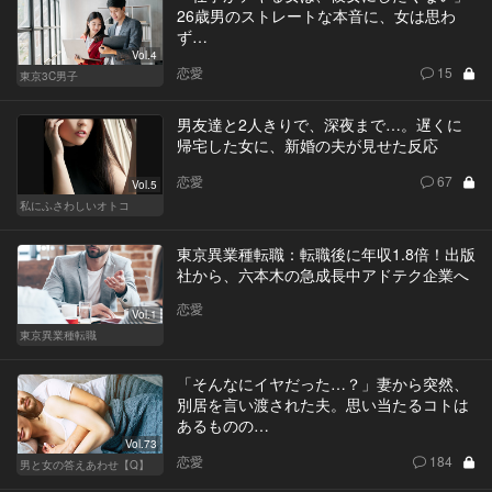
26歳男のストレートな本音に、女は思わ
ず…
Vol.4
恋愛
15
東京3C男子
男友達と2人きりで、深夜まで…。遅くに
帰宅した女に、新婚の夫が見せた反応
恋愛
67
Vol.5
私にふさわしいオトコ
東京異業種転職：転職後に年収1.8倍！出版
社から、六本木の急成長中アドテク企業へ
恋愛
Vol.1
東京異業種転職
「そんなにイヤだった…？」妻から突然、
別居を言い渡された夫。思い当たるコトは
あるものの…
Vol.73
恋愛
184
男と女の答えあわせ【Q】