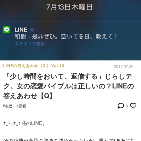
LINEの答えあわせ【Q】 Vol.13
2017.07.29
「少し時間をおいて、返信する」じらしテ
ク。女の恋愛バイブルは正しいの？LINEの
答えあわせ【Q】
#友達
#恋愛
0
たった1通のLINE。
その巧拙が恋愛の勝敗を決めかねないが、男女でLINEに対