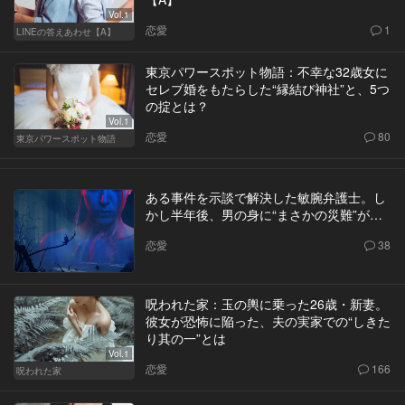
Vol.1
恋愛
1
LINEの答えあわせ【A】
東京パワースポット物語：不幸な32歳女に
セレブ婚をもたらした“縁結び神社”と、5つ
の掟とは？
Vol.1
恋愛
80
東京パワースポット物語
ある事件を示談で解決した敏腕弁護士。し
かし半年後、男の身に“まさかの災難”が…
恋愛
38
呪われた家：玉の輿に乗った26歳・新妻。
彼女が恐怖に陥った、夫の実家での“しきた
り其の一”とは
Vol.1
恋愛
166
呪われた家