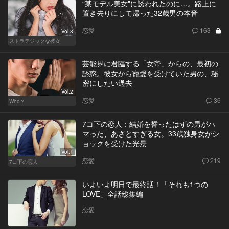
“某モデル美女"に誘われたのに…。路上に
置き去りにして帰った32歳男の本音
恋愛
163
Vol.8
ストラテジックな彼女
芸能界に君臨する「女帝」からの、最初の
誘惑。彼女から寵愛を受けていた男の、秘
密にしたい過去
Vol.2
恋愛
36
Who？
7コ下の恋人：結婚を誓ったはずの男がハ
マった、あざとすぎる女。33歳独身女がシ
ョックを受けた光景
Vol.1
恋愛
219
7コ下の恋人
いよいよ明日で最終話！「それも1つの
LOVE」全話総集編
恋愛