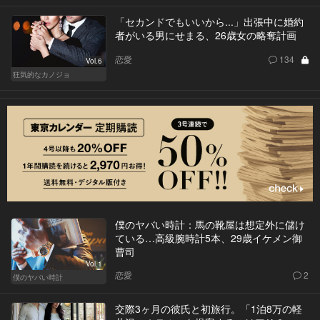
「セカンドでもいいから...」出張中に婚約
者がいる男にせまる、26歳女の略奪計画
恋愛
134
Vol.6
狂気的なカノジョ
僕のヤバい時計：馬の靴屋は想定外に儲け
ている…高級腕時計5本、29歳イケメン御
曹司
Vol.1
恋愛
2
僕のヤバい時計
交際3ヶ月の彼氏と初旅行。「1泊8万の軽