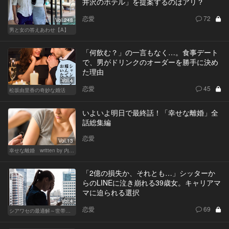
井沢のホテル」を提案するのはアリ？
恋愛
72
Vol.248
男と女の答えあわせ【A】
「何飲む？」の一言もなく…。食事デート
で、男がドリンクのオーダーを勝手に決め
た理由
Vol.4
恋愛
45
松坂由里香の奇妙な婚活
いよいよ明日で最終話！「幸せな離婚」全
話総集編
恋愛
Vol.13
幸せな離婚 written by 内埜さくら
「2億の損失か、それとも…」シッターか
らのLINEに泣き崩れる39歳女。キャリアマ
マに迫られる選択
Vol.4
恋愛
69
シアワセの最適解～世帯年収3,600万の夫婦～