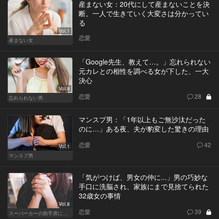
産まない女：20代にして産まないことを決
断。一人で生きていく大変さは分かってい
る
Vol.1
恋愛
産まない女
「Google先生、教えて…。」忘れられない
元カレとの相性を調べる女が下した、一大
決心
Vol.8
恋愛
28
忘れられない男
マンスプ男：「1年以上もご無沙汰だった
のに…」ある夜、夫が豹変した驚きの理由
恋愛
42
Vol.1
マンスプ男
「気がつけば、男女の仲に...」男の巧妙な
手口に洗脳され、家族にまで見捨てられた
32歳女の事情
Vol.8
恋愛
39
スーパーカーの助手席に乗る女