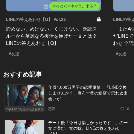
LINEの答えあわせ【Q】 Vol.23
LINEの答
諦めない、めげない、くじけない。既読ス
「また今
ルーから華麗なる復活を遂げた一文とは？
だLINE
LINEの答えあわせ【Q】
わせ 全
#友達
#友達
おすすめ記事
年収4,000万男子の恋愛事情：「LINE交換
しませんか？」麻布十番の鮨店で思わぬ出
会いが…
Vol.1
恋愛
10
年収4,000万男子の恋愛事情
デート後「今日は楽しかったです！」の一
文に潜む、女の嘘。LINEの答えあわせ
【A】