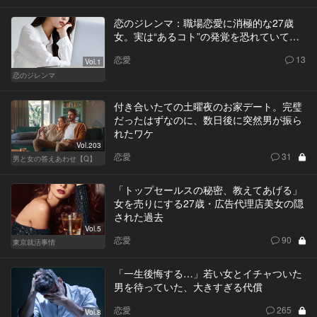
恋のジレンマ：職場恋愛に消極的な27歳
女。実は“あるコト”の発覚を恐れていて…
恋愛
13
Vol.1
恋のジレンマ
付き合いたての土曜夜のお家デート。完璧
だったはずなのに、数日後に突然男が振ら
れたワケ
Vol.203
恋愛
31
男と女の答えあわせ【Q】
「トップセールスの秘密、教えてあげる」
女を売りにする27歳・広告代理店美女の隠
された過去
Vol.5
恋愛
90
東京就活事情
「一生後悔する…」若い女とイチャついた
男を待っていた、大きすぎる代償
恋愛
265
Vol.8