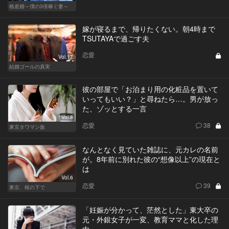
格差婚～僕の3倍稼ぐ妻～
嫁が寝るまで、帰りたくない。朝4時まで
TSUTAYAで過ごす夫
恋愛
Vol.17
結婚ゴールの真実
彼の部屋で「お泊まり用の化粧品を置いて
いってもいい？」と尋ねたら…。男が放っ
た、ゾッとする一言
Vol.8
恋愛
38
東京タワマン族
なんとなく見ていた雑誌に、元カレの名前
が。8年前に別れた彼の“想像以上”の現在と
は
Vol.6
恋愛
39
東京、桜の下で
「妊娠が分かって、茫然とした」東大卒の
元・外銀女子が一変、教育ママと化した理
由