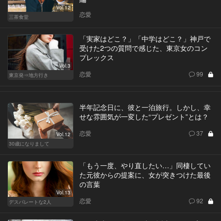
Vol.12
恋愛
三茶食堂
「実家はどこ？」「中学はどこ？」神戸で
受けた2つの質問で感じた、東京女のコン
プレックス
Vol.3
恋愛
99
東京発⇒地方行き
半年記念日に、彼と一泊旅行。しかし、幸
せな雰囲気が一変した“プレゼント”とは？
恋愛
37
Vol.12
30歳になりまして
「もう一度、やり直したい…」同棲してい
た元彼からの提案に、女が突きつけた最後
の言葉
Vol.13
恋愛
92
デスパレートな2人