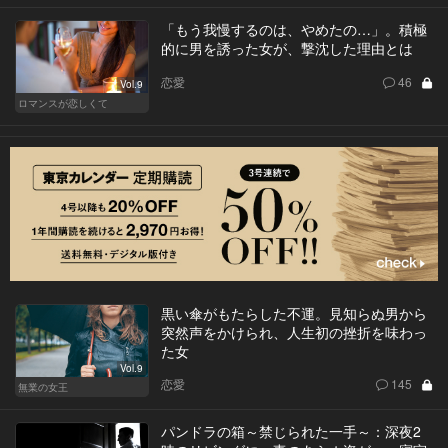
「もう我慢するのは、やめたの…」。積極
的に男を誘った女が、撃沈した理由とは
恋愛
46
Vol.9
ロマンスが恋しくて
黒い傘がもたらした不運。見知らぬ男から
突然声をかけられ、人生初の挫折を味わっ
た女
Vol.9
恋愛
145
無業の女王
パンドラの箱～禁じられた一手～：深夜2