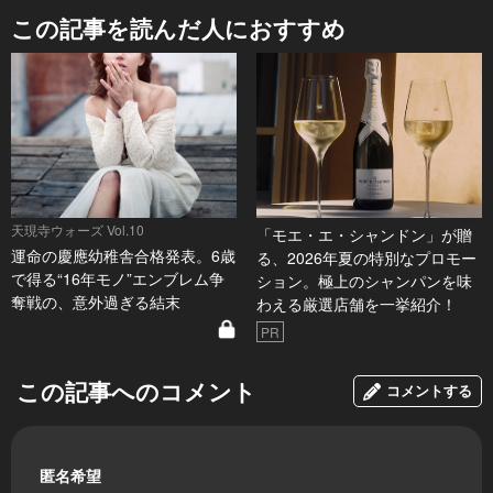
この記事を読んだ人におすすめ
天現寺ウォーズ Vol.10
「モエ・エ・シャンドン」が贈
運命の慶應幼稚舎合格発表。6歳
る、2026年夏の特別なプロモー
で得る“16年モノ”エンブレム争
ション。極上のシャンパンを味
奪戦の、意外過ぎる結末
わえる厳選店舗を一挙紹介！
PR
この記事へのコメント
コメントする
匿名希望