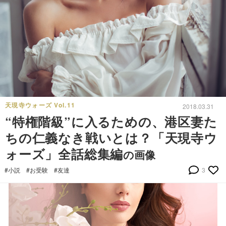
天現寺ウォーズ Vol.11
2018.03.31
“特権階級”に入るための、港区妻た
ちの仁義なき戦いとは？「天現寺ウ
ォーズ」全話総集編
の画像
#小説
#お受験
#友達
3