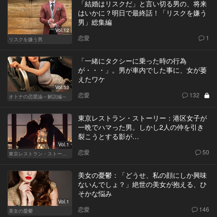
「結婚はリスクだ」と言い切る男の、将来
はいかに？明日で最終話！「リスクを嫌う
男」総集編
Vol.12
恋愛
1
リスクを嫌う男
「一緒にタクシーに乗った時の行為
が・・・」。男が車内でした事に、女が萎
えたワケ
Vol.53
恋愛
132
オトナの恋愛論～解説編～
東京レストラン・ストーリー：港区女子が
一晩でハマった男。しかし2人の仲を引き
裂こうとする影が…
Vol.1
恋愛
50
東京レストラン・ストーリー
美女の憂鬱：「どうせ、私の顔にしか興味
ないんでしょ？」絶世の美女が抱える、ひ
そかな悩み
Vol.1
恋愛
146
美女の憂鬱