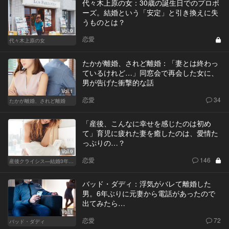
代々木上原の女：30歳の誕生日でのプロポ
ーズ。結婚という「安定」と引き換えに失
うものとは？
Vol.9
恋愛
代々木上原の女
たかが離婚、されど離婚：「妻とは終わっ
ているけれど…」同窓会で再会した女に、
男が告げた衝撃的な話
Vol.1
恋愛
34
たかが離婚、されど離婚
「産後、こんなに幸せを感じたのは初め
て」育児に疲れた妻を癒したのは、愛情た
っぷりの…？
Vol.9
恋愛
146
産後クライシス—結婚3年目の波乱—
バッド・ダディ：浮気がバレて離婚した
男。6年ぶりに元妻から電話があったので
出てみたら…
Vol.1
恋愛
72
バッド・ダディ