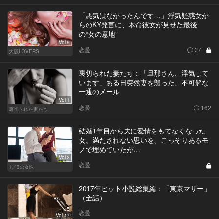
「悪気はなかったんです…」浮気疑惑女か
らのKY発言に、本命彼女が見せた最後
の“女の意地”
Vol.9
恋愛
37
大阪LOVERS
裏切られた妻たち：「旦那さん、浮気して
います」ある日突然妻を襲った、不可解な
一通のメール
Vol.1
恋愛
162
裏切られた妻たち
結婚1年目から夫に愛情をもてなくなった
女。満たされない思いを、こっそりあるモ
ノで埋めていたが…
Vol.2
恋愛
1／3の女医
2017年ヒット小説総集編：「東京マザー」
（全話）
恋愛
Vol.17