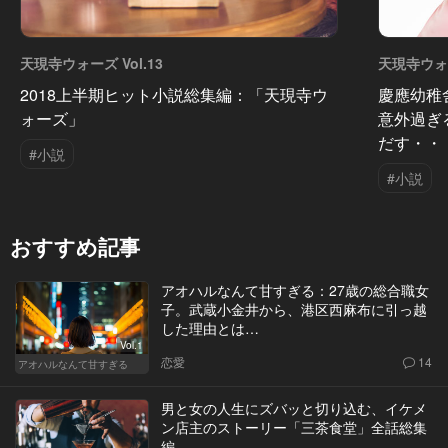
天現寺ウォーズ Vol.13
天現寺ウォー
2018上半期ヒット小説総集編：「天現寺ウ
慶應幼稚
ォーズ」
意外過ぎ
だす・・
#小説
#小説
おすすめ記事
アオハルなんて甘すぎる：27歳の総合職女
子。武蔵小金井から、港区西麻布に引っ越
した理由とは…
Vol.1
恋愛
14
アオハルなんて甘すぎる
男と女の人生にズバッと切り込む、イケメ
ン店主のストーリー「三茶食堂」全話総集
編