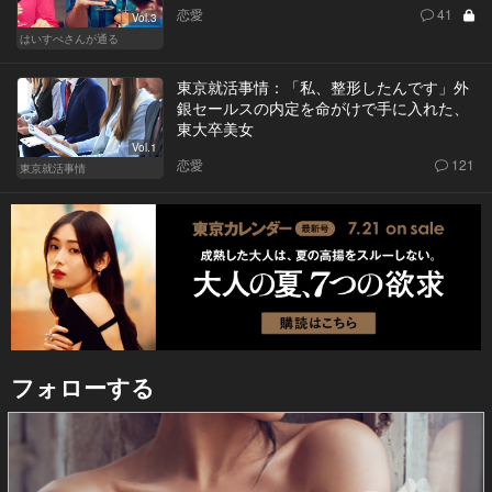
恋愛
41
Vol.3
はいすぺさんが通る
東京就活事情：「私、整形したんです」外
銀セールスの内定を命がけで手に入れた、
東大卒美女
Vol.1
恋愛
121
東京就活事情
フォローする