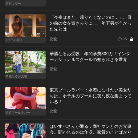
東京マザー
「今夜はまだ、帰りたくないのに…」。目
の前の女を置き去りにし、年下男が向かっ
た先とは
Vol.7
恋愛
95
7コ下の恋人
華麗なるお受験：年間学費300万！インタ
ーナショナルスクールの知られざる世界
恋愛
Vol.1
華麗なるお受験
東京プールラバー：水着になりたい美女た
ちは、ホテルのプールに夜な夜な集まって
いる！
Vol.1
恋愛
東京プールラバー
はいすぺさんが通る：商社マンとのお食事
会。聞かれるのは年収、家賃のことばかり