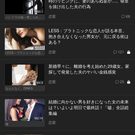
時のリビングに、妻のあらぬ姿が…。寝室
を抜け出した夫の行為
Vol.1
恋愛
68
パンドラの箱～禁じられた一手～
LESS：プラトニックな恋人が語る本音。
抱き合えなくなった男女が、元に戻る術は
ある？
Vol.13
恋愛
121
LESS～プラトニックな恋人～
新婚早々に、離婚を考え始めた29歳女。家
探しで発覚した夫のヤバい金銭感覚
恋愛
25
Vol.5
なんとなく、DINKS
結婚に向かない男を好きになった女の未来
は？いよいよ明日で最終話！「嘘」全話総
集編
Vol.16
恋愛
嘘