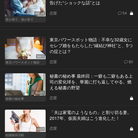
告げた“ショックな話”とは
恋愛
54
Vol.14
君が僕で、僕が君で
東京パワースポット物語：不幸な32歳女に
セレブ婚をもたらした“縁結び神社”と、5つ
の掟とは？
Vol.1
恋愛
80
東京パワースポット物語
秘書の秘め事 最終回：一癖も二癖もある上
司の変化球を、華麗に打ち返してやる。燃
える秘書の野望
Vol.11
恋愛
秘書の秘め事
「夫は家電のようなもの」と割り切る妻。
2017年、仮面夫婦はこう進化した！
恋愛
Vol.7
結婚維持活動