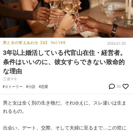
男と女の答えあわせ【Q】 Vol.199
2024.01.20
3年以上婚活している代官山在住・経営者。
条件はいいのに、彼女すらできない致命的
な理由
三浦マキ
#ストーリー
#小説
#恋愛
30
男と女は全く別の生き物だ。それゆえに、スレ違いは生ま
れるもの。
出会い、デート、交際、そして夫婦に至るまで…この世に