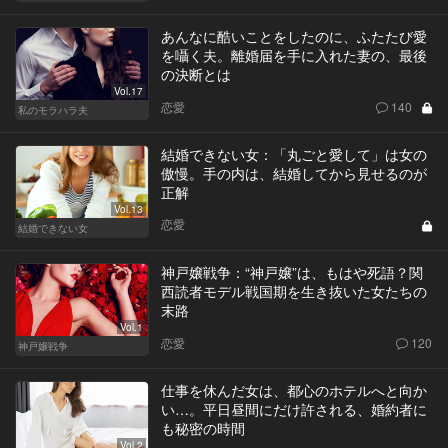
あんなに酷いことをしたのに、ふたたび愛
を囁く夫。離婚届を手に入れた妻の、最後
の決断とは
Vol.17
恋愛
140
私のモラハラ夫
結婚できない女：「丸ごと愛して」は女の
傲慢。手の内は、結婚してから見せるのが
正解
Vol.13
恋愛
結婚できない女
神戸嬢戦争：“神戸嬢”は、もはや死語？関
西読者モデル戦国期を生き抜いた女たちの
末路
Vol.1
恋愛
120
神戸嬢戦争
仕事を休んだ女は、都心のホテルへと向か
い…。平日昼間にだけ許される、婚約者に
も秘密の時間
Vol.2