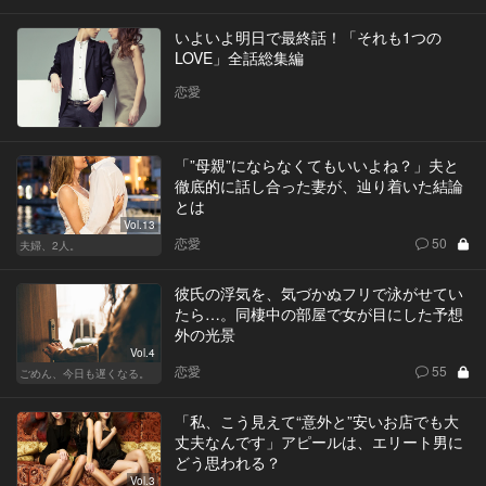
いよいよ明日で最終話！「それも1つの
LOVE」全話総集編
恋愛
「”母親”にならなくてもいいよね？」夫と
徹底的に話し合った妻が、辿り着いた結論
とは
Vol.13
恋愛
50
夫婦、2人。
彼氏の浮気を、気づかぬフリで泳がせてい
たら…。同棲中の部屋で女が目にした予想
外の光景
Vol.4
恋愛
55
ごめん、今日も遅くなる。
「私、こう見えて“意外と”安いお店でも大
丈夫なんです」アピールは、エリート男に
どう思われる？
Vol.3