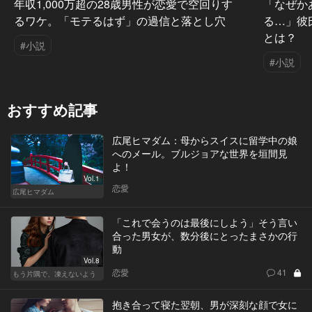
年収1,000万超の28歳男性が恋愛で空回りす
「なぜか
るワケ。「モテるはず」の過信と落とし穴
る…」彼
とは？
#小説
#小説
おすすめ記事
広尾ヒマダム：母からスイスに留学中の娘
へのメール。ブルジョアな世界を垣間見
よ！
Vol.1
恋愛
広尾ヒマダム
「これで会うのは最後にしよう」そう言い
合った男女が、数分後にとったまさかの行
動
Vol.8
恋愛
41
もう片隅で、凍えないよう
抱き合って寝た翌朝、男が深刻な顔で女に