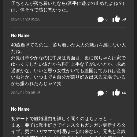
子ちゃんが落ち着いたなら(派手に遊ぶの止めたよね？)
は、偉そうで感じ悪かった。
2024/01/20 05:26
6
59
No Name
40歳過ぎてるのに、落ち着いた大人の魅力を感じない人
だね。
外見は華やかなのに中身は真面目、更に僕ちゃんは家で
ゆっくりしたい派だから料理上手な子がいいとか、求め
過ぎかな。いいと思う女性がいても蓋開けてみれば金食
い虫とか、いつまでも自分が選り好み出来る立場でいる
から嫌われたんじゃ？笑
2024/01/20 05:15
2
44
No Name
初デートで離婚理由を詳しく聞くのはちょっと....
まぁ、亜子は派手好きでインスタもガンガン更新するタ
イプ、更にワガママで料理は一切出来ない、元夫と金銭