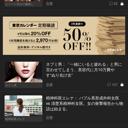
恋愛
22
エリート亮介の嫁探し
ネブミ男：「一緒にいると疲れる」と男に
言わせてしまう、美容代に月10万費や
す“ぬり化け女”
Vol.3
恋愛
107
ネブミ男
精神科医エレナ： バブル系形成外科女医
vs 清楚系精神科女医。女の衝撃報告から物
語は始まる。
Vol.1
恋愛
精神科医エレナ