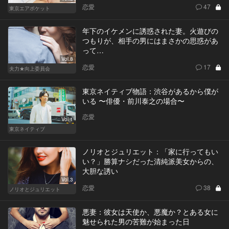
恋愛
47
東京エアポケット
年下のイケメンに誘惑された妻。火遊びの
つもりが、相手の男にはまさかの思惑があ
って…
Vol.8
恋愛
17
夫力★向上委員会
東京ネイティブ物語：渋谷があるから僕が
いる 〜俳優・前川泰之の場合〜
恋愛
Vol.1
東京ネイティブ
ノリオとジュリエット：「家に行ってもい
い？」勝算ナシだった清純派美女からの、
大胆な誘い
Vol.3
恋愛
38
ノリオとジュリエット
悪妻：彼女は天使か、悪魔か？とある女に
魅せられた男の苦難が始まった日