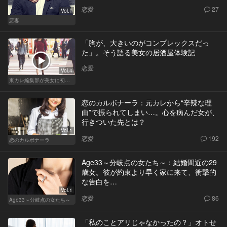
恋愛
27
Vol.1
悪妻
「胸が、大きいのがコンプレックスだっ
た」。そう語る美女の居酒屋体験記
恋愛
Vol.4
東カレ編集部が美女に初体験させてみた
恋のカルボナーラ：元カレから“辛辣な理
由”で振られてしまい…。心を病んだ女が、
行きついた先とは？
Vol.1
恋愛
192
恋のカルボナーラ
Age33～分岐点の女たち～：結婚間近の29
歳女。彼が約束より早く家に来て、衝撃的
な告白を…
Vol.1
恋愛
86
Age33～分岐点の女たち～
「私のことアリじゃなかったの？」オトせ