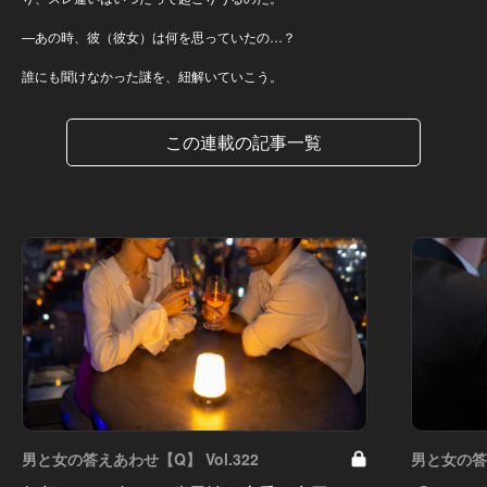
—あの時、彼（彼女）は何を思っていたの…？
誰にも聞けなかった謎を、紐解いていこう。
この連載の記事一覧
男と女の答えあわせ【Q】 Vol.322
男と女の答え