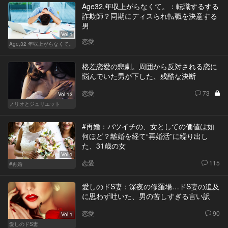
Age32,年収上がらなくて。：転職するする
詐欺師？同期にディスられ転職を決意する
男
Vol.1
恋愛
Age,32 年収上がらなくて。
格差恋愛の悲劇。周囲から反対される恋に
悩んでいた男が下した、残酷な決断
恋愛
73
Vol.13
ノリオとジュリエット
#再婚：バツイチの、女としての価値は如
何ほど？離婚を経て“再婚活”に繰り出し
た、31歳の女
Vol.1
恋愛
115
#再婚
愛しのドS妻：深夜の修羅場…ドS妻の追及
に思わず吐いた、男の苦しすぎる言い訳
恋愛
90
Vol.1
愛しのドS妻