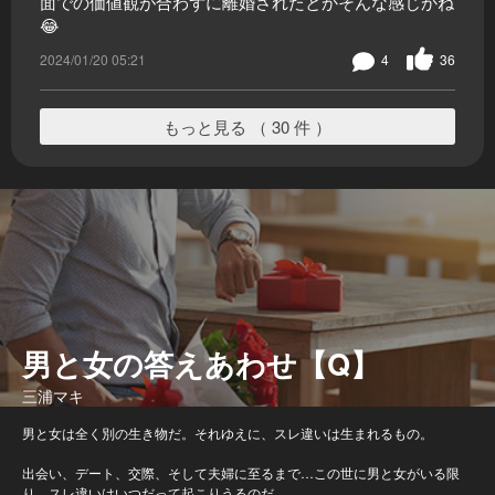
面での価値観が合わずに離婚されたとかそんな感じかね
😂
2024/01/20 05:21
4
36
もっと見る （ 30 件 ）
男と女の答えあわせ【Q】
三浦マキ
男と女は全く別の生き物だ。それゆえに、スレ違いは生まれるもの。
出会い、デート、交際、そして夫婦に至るまで…この世に男と女がいる限
り、スレ違いはいつだって起こりうるのだ。