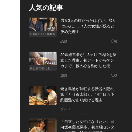
人気の記事
男女3人の旅だったはずが、帰り
は2人に…。1人の女性が残ると
Vol.74
決めた理由
TOUGH COOKIES
恋愛
6
29歳経営者が、3ヶ月で結婚を決
意した理由。初デートからケン
Vol.323
カまで、彼の心を動かした彼女
男と女の答えあわせ【Q】
の態度とは
恋愛
2
焼き鳥通が熱狂する渋谷の隠れ
家『とり茶太郎』。14年目も予
約困難であり続ける理由
グルメ
「自立した女性になりたい」日
向坂46藤嶌果歩、初単独センタ