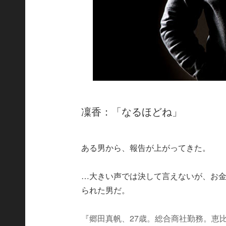
凜香：「なるほどね」
ある男から、報告が上がってきた。
…大きい声では決して言えないが、お
られた男だ。
『郷田真帆、27歳。総合商社勤務。恵