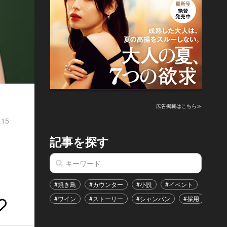
広告掲載はこちら≫
.15
記事を探す
。
#焼き鳥
#カウンター
#小説
#イベント
#港区
#ワイン
#ストーリー
#シャンパン
#採用
#恋