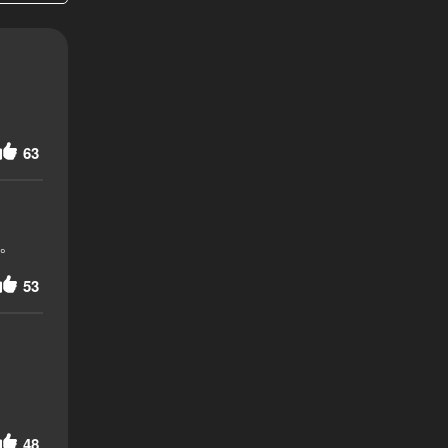
63
。
53
48