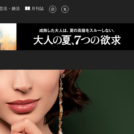
新のグルメ、洗練されたライフスタイル情報
恋活・婚活
月刊誌