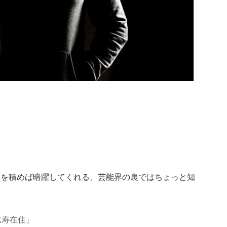
金を積めば暗躍してくれる、芸能界の裏ではちょっと知
比寿在住』