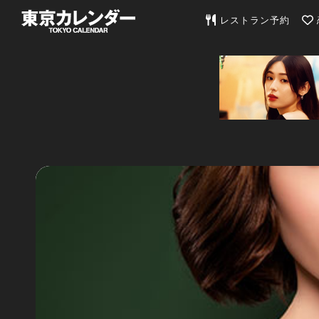
東京カレンダー | 最
レストラン予約