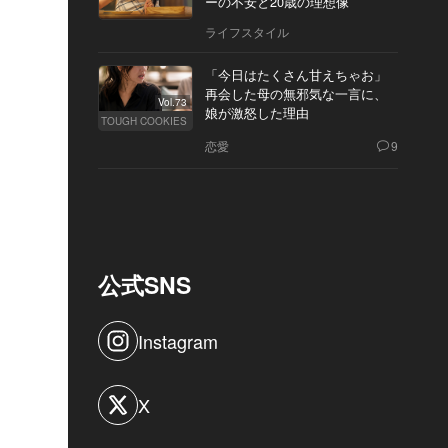
ーの不安と20歳の理想像
ライフスタイル
「今日はたくさん甘えちゃお」
再会した母の無邪気な一言に、
Vol.73
娘が激怒した理由
TOUGH COOKIES
恋愛
9
公式SNS
Instagram
X