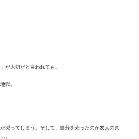
。
く」が大切だと言われても。
グ地獄。
事が減ってしまう。そして、自分を売ったのが友人の真
て…。