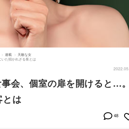
連載
天敵な女
にいた招かれざる客とは
2022.05
食事会、個室の扉を開けると…
客とは
48