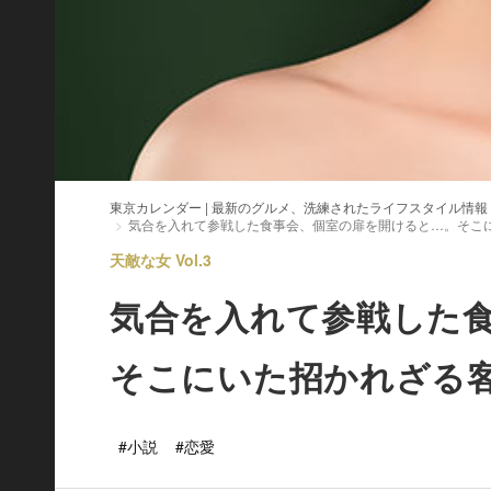
東京カレンダー | 最新のグルメ、洗練されたライフスタイル情報
気合を入れて参戦した食事会、個室の扉を開けると…。そこ
天敵な女 Vol.3
気合を入れて参戦した
そこにいた招かれざる
#小説
#恋愛