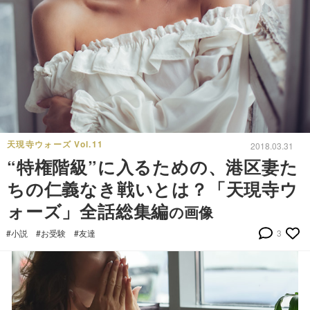
天現寺ウォーズ Vol.11
2018.03.31
“特権階級”に入るための、港区妻た
ちの仁義なき戦いとは？「天現寺ウ
ォーズ」全話総集編
の画像
#小説
#お受験
#友達
3