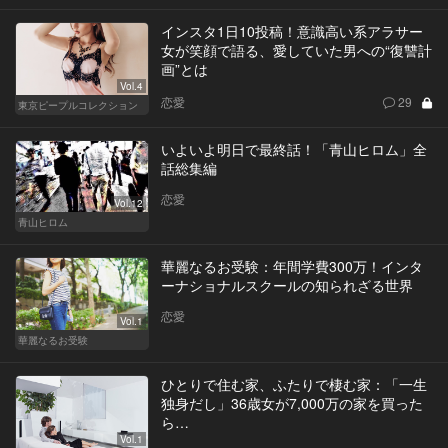
インスタ1日10投稿！意識高い系アラサー
女が笑顔で語る、愛していた男への“復讐計
画”とは
Vol.4
恋愛
29
東京ピープルコレクション
いよいよ明日で最終話！「青山ヒロム」全
話総集編
恋愛
Vol.12
青山ヒロム
華麗なるお受験：年間学費300万！インタ
ーナショナルスクールの知られざる世界
恋愛
Vol.1
華麗なるお受験
ひとりで住む家、ふたりで棲む家：「一生
独身だし」36歳女が7,000万の家を買った
ら…
Vol.1