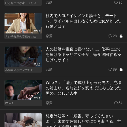
恋愛
35
ひとりで住む家、ふたりで棲む家
社内で人気のイケメン弁護士と、デート
へ。ライバルを出し抜くために女がとった
行動とは？
Vol.4
恋愛
28
ナシ子先輩の幸福な人生
人の結婚を素直に喜べない…。仕事に全て
を捧げるキャリア女子が、毎夜巡回する怪
しげなサイト
Vol.5
恋愛
89
高偏差値なオンナたち
Who？：「嘘」で成り上がった男の、崩壊
の始まり。名前と顔を変えて別人になった
男の、悲しい人生
Vol.1
恋愛
54
Who？
想定外妊娠：「順番、守ってください
よ」。未婚で妊娠した女に突き刺さる、世
間からの冷酷な視線