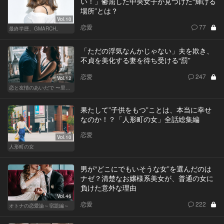
い！」鬱屈した中央女子が見つけた“輝ける
場所”とは？
Vol.10
恋愛
77
最終学歴、GMARCH。
「ただの浮気なんかじゃない」夫を欺き、
不貞を美化する妻を待ち受ける“罰”
恋愛
247
Vol.12
恋と友情のあいだで 〜里奈 Ver.〜
果たして”子供をもつ”ことは、本当に幸せ
なのか！？「人形町の女」全話総集編
恋愛
Vol.10
人形町の女
男が“どこにでもいそうな女”を選んだのは
ナゼ？清楚なお嬢様系美女が、普通の女に
負けた意外な理由
Vol.46
恋愛
222
オトナの恋愛論～宿題編～