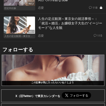
Vol.2
恋愛
118
想定外妊娠
人生の定点観測～東京女の就活事情～：
「就活＝婚活」お嬢様女子大生の“イージー
モード”な人生観
Vol.1
恋愛
115
人生の定点観測～東京女の就活事情～
フォローする
この記事が気に入ったらいいね！しよう
X（旧Twitter）で東京カレンダーを