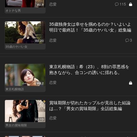
恋愛
115
Vol.8
オトナな男
35歳独身女は幸せを掴めるのか？いよいよ
明日で最終話！「35歳のヤバい女」総集編
恋愛
3
Vol.20
35歳のヤバい女
東京札幌物語：希（23）、8割の罪悪感を
抱きながら、合コンの誘いに揺れる。
恋愛
Vol.2
東京札幌物語
賞味期限が切れたカップルが見出した結論
は…？「男女の賞味期限」全話総集編
恋愛
Vol.13
男女の賞味期限