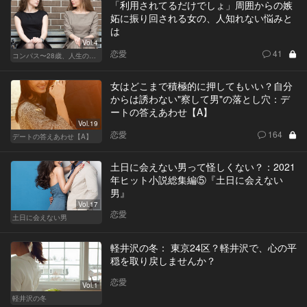
「利用されてるだけでしょ」周囲からの嫉
妬に振り回される女の、人知れない悩みと
は
Vol.4
恋愛
41
コンパス〜28歳、人生の羅針盤〜
女はどこまで積極的に押してもいい？自分
からは誘わない"察して男"の落とし穴：デ
ートの答えあわせ【A】
Vol.19
恋愛
164
デートの答えあわせ【A】
土日に会えない男って怪しくない？：2021
年ヒット小説総集編⑤『土日に会えない
男』
Vol.17
恋愛
土日に会えない男
軽井沢の冬： 東京24区？軽井沢で、心の平
穏を取り戻しませんか？
恋愛
Vol.1
軽井沢の冬