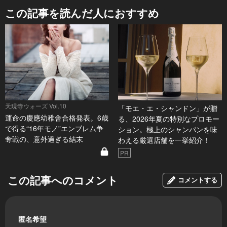
この記事を読んだ人におすすめ
天現寺ウォーズ Vol.10
「モエ・エ・シャンドン」が贈
運命の慶應幼稚舎合格発表。6歳
る、2026年夏の特別なプロモー
で得る“16年モノ”エンブレム争
ション。極上のシャンパンを味
奪戦の、意外過ぎる結末
わえる厳選店舗を一挙紹介！
PR
この記事へのコメント
コメントする
匿名希望