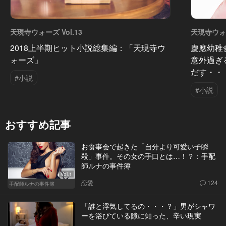
天現寺ウォーズ Vol.13
天現寺ウォー
2018上半期ヒット小説総集編：「天現寺ウ
慶應幼稚
ォーズ」
意外過ぎ
だす・・
#小説
#小説
おすすめ記事
お食事会で起きた「自分より可愛い子瞬
殺」事件。その女の手口とは…！？：手配
師ルナの事件簿
Vol.1
恋愛
124
手配師ルナの事件簿
「誰と浮気してるの・・・？」男がシャワ
ーを浴びている隙に知った、辛い現実