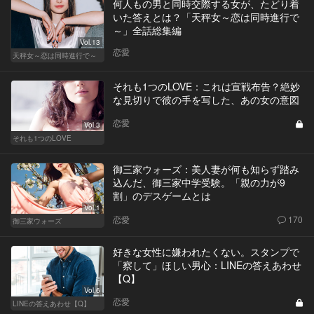
何人もの男と同時交際する女が、たどり着
いた答えとは？「天秤女～恋は同時進行で
～」全話総集編
Vol.13
恋愛
天秤女～恋は同時進行で～
それも1つのLOVE：これは宣戦布告？絶妙
な見切りで彼の手を写した、あの女の意図
恋愛
Vol.3
それも1つのLOVE
御三家ウォーズ：美人妻が何も知らず踏み
込んだ、御三家中学受験。「親の力が9
割」のデスゲームとは
Vol.1
恋愛
170
御三家ウォーズ
好きな女性に嫌われたくない。スタンプで
「察して」ほしい男心：LINEの答えあわせ
【Q】
Vol.6
恋愛
LINEの答えあわせ【Q】