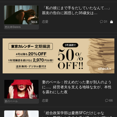
「私の彼にまで手をだしていたなんて…」
親友の告白に困惑した35歳女は…
恋愛
31
Vol.6
恵比寿Sisters
妻のベール：控えめだった妻が別人のよう
に…。経営者夫を支える地味な女が、本性
を露わにした夜
Vol.1
恋愛
66
妻のベール
「総合政策学部は慶應SFCだけじゃな