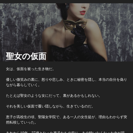
聖女の仮面
女は、仮面を被った生き物だ。
優しい微笑みの裏に、怒りや悲しみ、ときに秘密を隠し、本当の自分を偽り
ながら暮らしていく。
たとえば聖女のような女にだって、裏があるかもしれない。
それを美しい仮面で覆い隠しながら、生きているのだ。
恵子が高校生の頃、聖陽女学院で、ある一人の女生徒が、理由もわからず突
然転校していった。
あれから10年。27歳となった恵子たちの前に、あの時いなくなった女が現