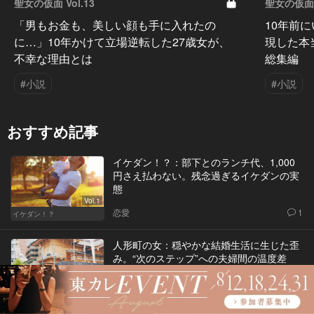
聖女の仮面 Vol.13
聖女の仮面 V
「男もお金も、美しい顔も手に入れたの
10年前
に…」10年かけて立場逆転した27歳女が、
現した本
不幸な理由とは
総集編
#小説
#小説
おすすめ記事
イケダン！？：部下とのランチ代、1,000
円さえ払わない。残念過ぎるイケダンの実
態
Vol.1
恋愛
1
イケダン！？
人形町の女：穏やかな結婚生活に生じた歪
み。“次のステップ”への夫婦間の温度差
恋愛
Vol.2
人形町の女