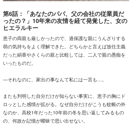
第6話：「あなたのパパ、父の会社の従業員だ
ったの？」10年来の友情を経て発覚した、女の
ヒエラルキー
恵子の両親も厳しかったので、過保護な親にうんざりする
萌の気持ちをよく理解できた。どちらかと言えば放任主義
だった絹香やさくらの親と比較しては、二人で親の愚痴を
いったものだ。
―それなのに、家出の事なんて私には一言も…。
またも判明した自分だけが知らない事実に、恵子の胸にド
ロッとした感情が拡がる。なぜ自分だけがこうも蚊帳の外
なのか、高校1年だった10年前の冬を思い返してみるもの
の、何故か記憶が曖昧で思い出せない。