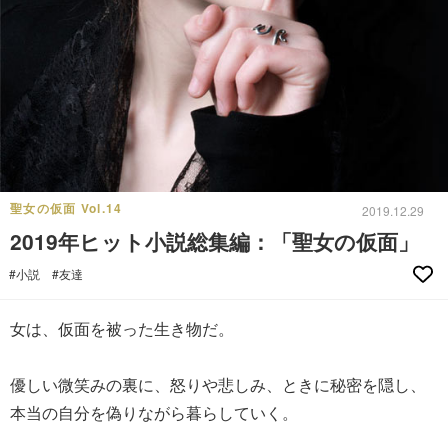
聖女の仮面 Vol.14
2019.12.29
2019年ヒット小説総集編：「聖女の仮面」
#小説
#友達
女は、仮面を被った生き物だ。
優しい微笑みの裏に、怒りや悲しみ、ときに秘密を隠し、
本当の自分を偽りながら暮らしていく。