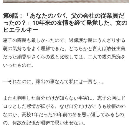
第6話：「あなたのパパ、父の会社の従業員だ
ったの？」10年来の友情を経て発覚した、女の
ヒエラルキー
恵子の両親も厳しかったので、過保護な親にうんざりする
萌の気持ちをよく理解できた。どちらかと言えば放任主義
だった絹香やさくらの親と比較しては、二人で親の愚痴を
いったものだ。
―それなのに、家出の事なんて私には一言も…。
またも判明した自分だけが知らない事実に、恵子の胸にド
ロッとした感情が拡がる。なぜ自分だけがこうも蚊帳の外
なのか、高校1年だった10年前の冬を思い返してみるもの
の、何故か記憶が曖昧で思い出せない。