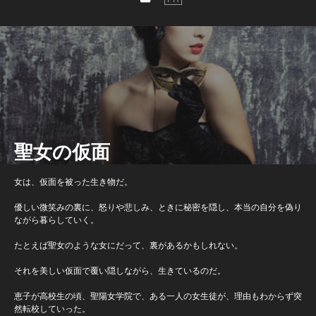
聖女の仮面
女は、仮面を被った生き物だ。
優しい微笑みの裏に、怒りや悲しみ、ときに秘密を隠し、本当の自分を偽り
ながら暮らしていく。
たとえば聖女のような女にだって、裏があるかもしれない。
それを美しい仮面で覆い隠しながら、生きているのだ。
恵子が高校生の頃、聖陽女学院で、ある一人の女生徒が、理由もわからず突
然転校していった。