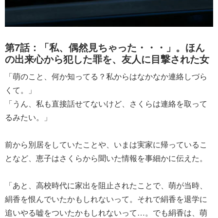
第7話：「私、偶然見ちゃった・・・」。ほん
の出来心から犯した罪を、友人に目撃された女
「萌のこと、何か知ってる？私からはなかなか連絡しづら
くて。」
「うん、私も直接話せてないけど、さくらは連絡を取って
るみたい。」
前から別居をしていたことや、いまは実家に帰っているこ
となど、恵子はさくらから聞いた情報を事細かに伝えた。
「あと、高校時代に家出を阻止されたことで、萌が当時、
絹香を恨んでいたかもしれないって。それで絹香を退学に
追いやる嘘をついたかもしれないって…。でも絹香は、萌