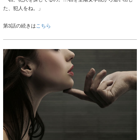
た、犯人をね。」
第3話の続きは
こちら