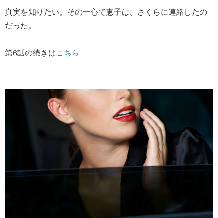
真実を知りたい。その一心で恵子は、さくらに連絡したの
だった。
第6話の続きは
こちら