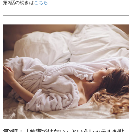
第2話の続きは
こちら
第3話：「純潔ではない」というレッテルを貼