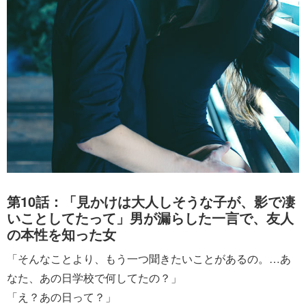
第10話：「見かけは大人しそうな子が、影で凄
いことしてたって」男が漏らした一言で、友人
の本性を知った女
「そんなことより、もう一つ聞きたいことがあるの。…あ
なた、あの日学校で何してたの？」
「え？あの日って？」