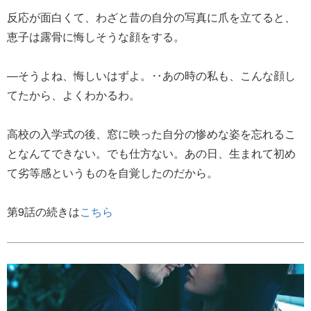
反応が面白くて、わざと昔の自分の写真に爪を立てると、
恵子は露骨に悔しそうな顔をする。
―そうよね、悔しいはずよ。‥あの時の私も、こんな顔し
てたから、よくわかるわ。
高校の入学式の後、窓に映った自分の惨めな姿を忘れるこ
となんてできない。でも仕方ない。あの日、生まれて初め
て劣等感というものを自覚したのだから。
第9話の続きは
こちら