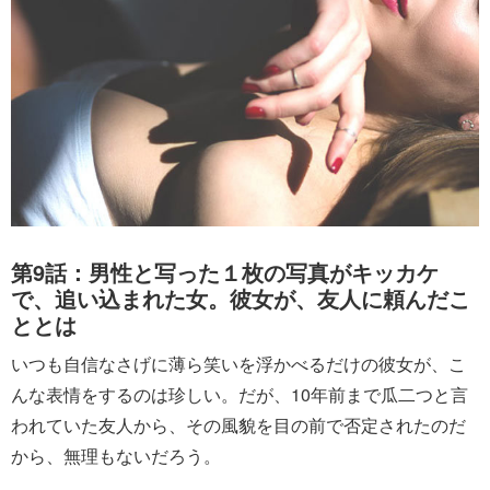
第9話：男性と写った１枚の写真がキッカケ
で、追い込まれた女。彼女が、友人に頼んだこ
ととは
いつも自信なさげに薄ら笑いを浮かべるだけの彼女が、こ
んな表情をするのは珍しい。だが、10年前まで瓜二つと言
われていた友人から、その風貌を目の前で否定されたのだ
から、無理もないだろう。