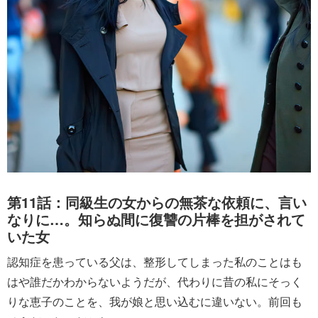
第11話：同級生の女からの無茶な依頼に、言い
なりに…。知らぬ間に復讐の片棒を担がされて
いた女
認知症を患っている父は、整形してしまった私のことはも
はや誰だかわからないようだが、代わりに昔の私にそっく
りな恵子のことを、我が娘と思い込むに違いない。前回も