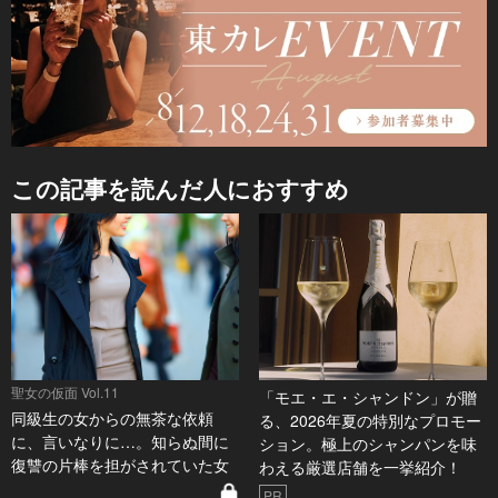
この記事を読んだ人におすすめ
聖女の仮面 Vol.11
「モエ・エ・シャンドン」が贈
同級生の女からの無茶な依頼
る、2026年夏の特別なプロモー
に、言いなりに…。知らぬ間に
ション。極上のシャンパンを味
復讐の片棒を担がされていた女
わえる厳選店舗を一挙紹介！
PR