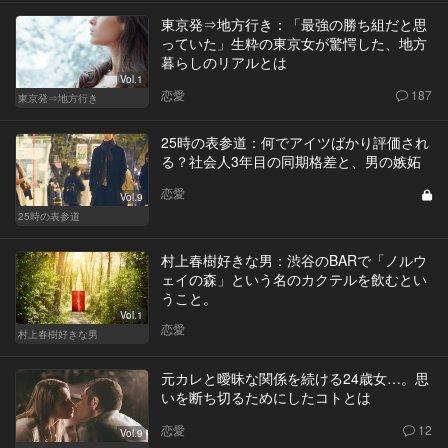
東京発⇒地方行き：「最強の勝ち組だと思
っていた」生粋の東京女が驚愕した、地方
暮らしのリアルとは
Vol.1
恋愛
187
東京発⇒地方行き
25時の表参道：何でアイツばかり評価され
る？社会人3年目の同期格差と、男の嫉妬
恋愛
Vol.9
25時の表参道
村上春樹好きな男：渋谷のBARで「ノルウ
ェイの森」という名のカクテルを飲むとい
うこと。
Vol.1
恋愛
村上春樹好きな男
元カレと曖昧な関係を続ける24歳女…。思
いを断ち切るためにしたコトとは
恋愛
12
Vol.9