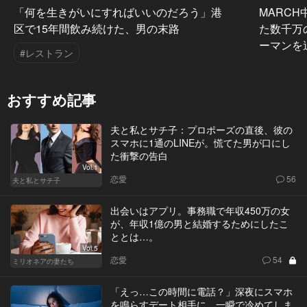
「何を生きがいにすればいいのだろう」港
MARC
区で15年間飲み続けた、男の末路
た数千万
ーマンを
#レストラン
おすすめ記事
夫と私とサチ子：プロポーズの直後、彼の
スマホに1通のLINEが。慌てた男が口にし
た衝撃の告白
Vol.1
恋愛
56
夫と私とサチ子
出会いはアプリ。事務職で年収450万の女
が、年収1億の男と結婚するためにしたこ
ととは…。
Vol.5
恋愛
54
ミリオネアの妻たち
「えっ…この時間に電話？」深夜にスマホ
を鳴らすデート相手に、一瞬で冷めてしま