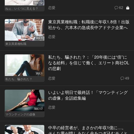
Vol.12
恋愛
62
ねぇ、いくつに見える？
東京異業種転職：転職後に年収1.8倍！出版
社から、六本木の急成長中アドテク企業へ
恋愛
Vol.1
東京異業種転職
私たち、騙された？：「20年後には“倍”に
なる給料」を信じて働く、エリート商社OL
の悲劇
Vol.1
恋愛
49
私たち、騙された？
いよいよ明日で最終話！「マウンティング
の虚像」全話総集編
恋愛
Vol.17
マウンティングの虚像
中卒の経営者が、まさかの年収1億に…。
そんな男が惜しみなく金をつぎ込むモノと