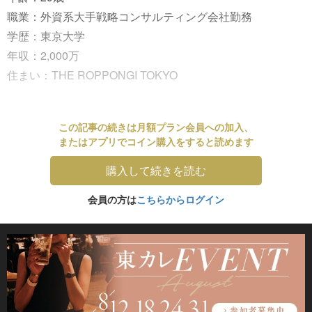
職業：外資系大手戦略コンサルティング会社勤務
学歴：東京大学
年収：2,000万
住まい：THE ROPPONGI TOKYO
この記事の続きは月額プラン会員への加入、
またはアプリでコイン購入をすると読めます
購入して続きを読む
会員の方は
こちらからログイン