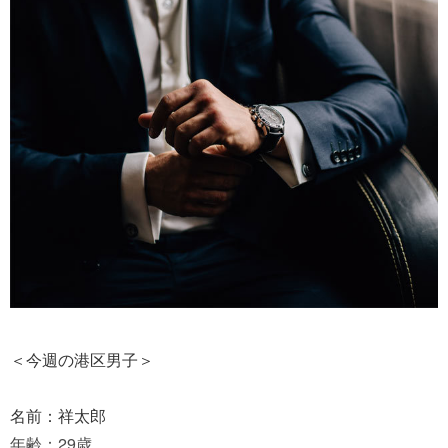
＜今週の港区男子＞
名前：祥太郎
年齢：29歳