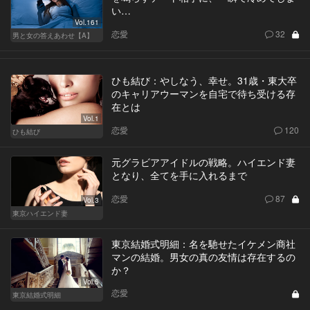
い…
Vol.161
恋愛
32
男と女の答えあわせ【A】
ひも結び：やしなう、幸せ。31歳・東大卒
のキャリアウーマンを自宅で待ち受ける存
在とは
Vol.1
恋愛
120
ひも結び
元グラビアアイドルの戦略。ハイエンド妻
となり、全てを手に入れるまで
恋愛
87
Vol.3
東京ハイエンド妻
東京結婚式明細：名を馳せたイケメン商社
マンの結婚。男女の真の友情は存在するの
か？
Vol.5
恋愛
東京結婚式明細