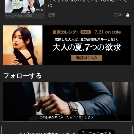
は
Vol.6
恋愛
31
へんなかねもち図鑑
フォローする
この記事が気に入ったらいいね！しよう
X（旧Twitter）で東京カレンダーを