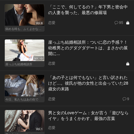
「ここで、何してるの？」年下男と密会中
の人妻を襲った、最悪の修羅場
恋愛
95
Vol.8
病める時も、ふくよかなる時も
崖っぷち結婚相談所：ついに恋の予感？！
幼稚男とのグダグダデートは、まさかの展
開に...
Vol.10
恋愛
崖っぷち結婚相談所
「あの子とは何でもない」と言い訳された
けど…。彼氏が他の女性と出会っていた28
歳女の末路
Vol.11
恋愛
9
今日、私たちはあの街で
男と女のLoveゲーム：女が言う「遊びなら
イヤ」をうまくかわす、最強の言葉
恋愛
Vol.1