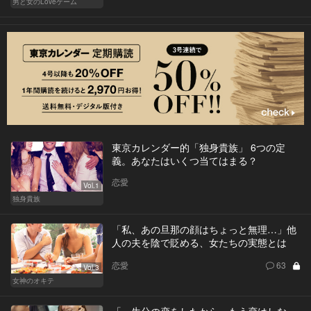
男と女のLoveゲーム
東京カレンダー的「独身貴族」 6つの定
義。あなたはいくつ当てはまる？
恋愛
Vol.1
独身貴族
「私、あの旦那の顔はちょっと無理…」他
人の夫を陰で貶める、女たちの実態とは
恋愛
63
Vol.3
女神のオキテ
「一生分の恋をしたから、もう恋はしな