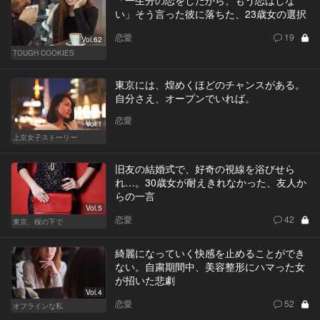
い」そう言った彼に落ちた、23歳女の選択
恋愛
19
Vol.62
TOUGH COOKIES
東京には、煌めくほどのチャンスがある。
自分さえ、オープンでいれば。
恋愛
Vol.1
上京女子ストーリー
旧友の結婚式で、好奇の視線を浴びせら
れ…。30歳女が耐えきれなかった、友人か
らの一言
Vol.5
恋愛
42
東京、桜の下で
綺麗になっていく快感を止めることができ
ない。自粛期間中、美容整形にハマった女
が招いた悲劇
Vol.4
恋愛
52
オフラインな私