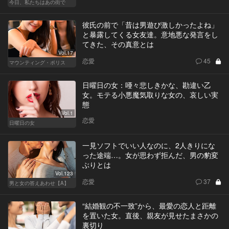
今日、私たちはあの街で
彼氏の前で「昔は男遊び激しかったよね」
と暴露してくる女友達。意地悪な発言をし
てきた、その真意とは
Vol.17
恋愛
45
マウンティング・ポリス
日曜日の女：唖々悲しきかな、勘違い乙
女。モテる小悪魔気取りな女の、哀しい実
態
Vol.1
恋愛
日曜日の女
一見ソフトでいい人なのに、2人きりにな
った途端…。女が思わず拒んだ、男の豹変
ぶりとは
Vol.123
恋愛
37
男と女の答えあわせ【A】
“結婚観の不一致”から、最愛の恋人と距離
を置いた女。直後、親友が見せたまさかの
裏切り