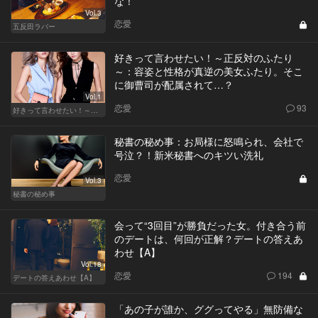
な！
Vol.3
恋愛
五反田ラバー
好きって言わせたい！～正反対のふたり
～：容姿と性格が真逆の美女ふたり。そこ
に御曹司が配属されて…？
Vol.1
恋愛
93
好きって言わせたい！～正反対のふたり～
秘書の秘め事：お局様に怒鳴られ、会社で
号泣？！新米秘書へのキツい洗礼
恋愛
Vol.3
秘書の秘め事
会って“3回目”が勝負だった女。付き合う前
のデートは、何回が正解？デートの答えあ
わせ【A】
Vol.18
恋愛
194
デートの答えあわせ【A】
「あの子が誰か、ググってやる」無防備な