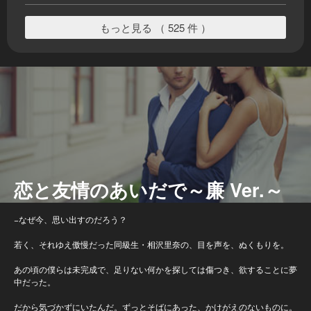
もっと見る （ 525 件 ）
恋と友情のあいだで～廉 Ver.～
−なぜ今、思い出すのだろう？
若く、それゆえ傲慢だった同級生・相沢里奈の、目を声を、ぬくもりを。
あの頃の僕らは未完成で、足りない何かを探しては傷つき、欲することに夢
中だった。
だから気づかずにいたんだ。ずっとそばにあった、かけがえのないものに。