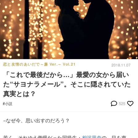
恋と友情のあいだで～廉 Ver.～ Vol.21
2018.11.07
「これで最後だから…」最愛の女から届い
た“サヨナラメール”。そこに隠されていた
真実とは？
#小説
525
−なぜ今、思い出すのだろう？
若く、それゆえ傲慢だった同級生・
相沢里奈
の、目を声