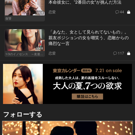
本命彼女に、”2番目の女"が挑んだ方法
恋愛
44
Vol.4
復讐
「あなた、女として見られてないもの」。
親友ポジションの女を嘲笑う、恋敵からの
痛烈な一言
Vol.8
恋愛
117
1/3のイノセンス ～友達の恋人～
フォローする