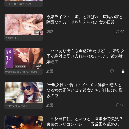
二子玉川の妻たちは
令嬢ライフ：「姫」と呼ばれ、広尾の家と
際限なきカードを与えられた女の日常
恋愛
65
Vol.1
令嬢ライフ
「バツあり男性も全然OKだけど…」婚活女
子が絶対に受け入れられなかった、彼の離
婚理由
Vol.6
恋愛
30
松坂由里香の奇妙な婚活
“一般女性”の告白：イケメン俳優の恋人と
なる女の正体とは？彼女たちが仕掛ける驚
きの罠
Vol.1
恋愛
28
“一般女性”の告白
「五反田在住」というと、食事会で失笑？
東京のシリコンバレー・五反田を舐めん