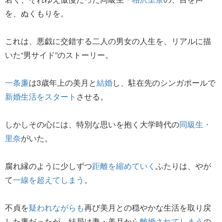
を、ぬくもりを。
これは、悪戯に交錯する二人の男女の人生を、リアルに描
いた“男サイド”のストーリー。
一条廉
は3歳年上の美月と
結婚
し、駐在先のシンガポールで
新婚生活をスタート
させる。
しかしその心には、特別な思いを抱く大学時代の
同級生・
里奈
がいた。
腐れ縁のように少しずつ
距離を縮めていく
ふたりは、やが
て
一線を超えてしまう
。
不貞を
疑われながらも
再び美月との穏やかな生活を取り戻
した廉だったが、結局は妻・美月から
離婚されてしまう
の