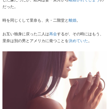
だった。
時を同じくして里奈も、夫・二階堂と
離婚
。
お互い独身に戻った二人は
再会
するが、その時にはもう、
里奈は別の男とアメリカに発つことを
決めていた
。