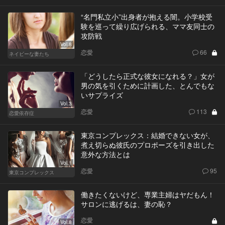
“名門私立小”出身者が抱える闇。小学校受
験を巡って繰り広げられる、ママ友同士の
攻防戦
Vol.8
恋愛
66
ネイビーな妻たち
「どうしたら正式な彼女になれる？」女が
男の気を引くために計画した、とんでもな
いサプライズ
Vol.3
恋愛
113
恋愛依存症
東京コンプレックス：結婚できない女が、
煮え切らぬ彼氏のプロポーズを引き出した
意外な方法とは
Vol.1
恋愛
95
東京コンプレックス
働きたくないけど、専業主婦はヤだもん！
サロンに逃げるは、妻の恥？
恋愛
Vol.8