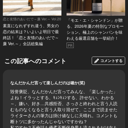
恋と友情のあいだで～廉 Ver.～ Vol.20
「モエ・エ・シャンドン」が贈
素直になれずすれ違う、男女の
る、2026年夏の特別なプロモー
恋の結末は？いよいよ明日で最
ション。極上のシャンパンを味
終話！「恋と友情のあいだで～
わえる厳選店舗を一挙紹介！
廉 Ver.～」全話総集編
PR
この記事へのコメント
コメントする
なんだかんだ言って楽しんだのは確か(笑)
毀誉褒貶、なんだかんだ言ってみんな、「楽しかった」
よね！イラッとする、ｷｭﾝｷｭﾝする、許せない、わかる
～、嫌い、好き…共感拒否、さっさと終われと言う人読
むものなくなると言う人取り混ぜて、ここまで読ませた
ライターさんの筆力は掛け値なしに天晴れ。コメントも
断トツに多かったんじゃないですかね？
私ですか？不倫話も優柔不断保身男も流されるだけ女も