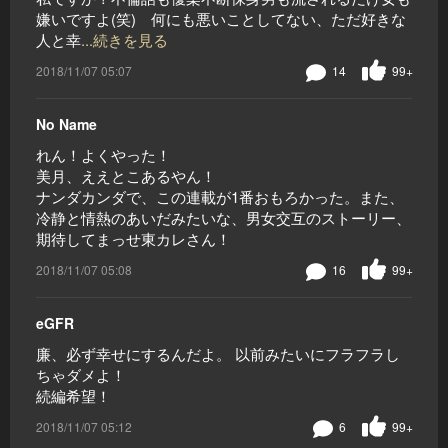
嫌いですよ(笑) 何にも悪いことしてない、ただ好きな
人と幸
...続きを見る
2018/11/07 05:07
14
99+
No Name
れん！よくやった！
美月、ええとこあるやん！
ナンダカンダで、この連載が1番おもろかった。また、
冷静と情熱のあいだみたいな、男女交互のストーリー、
期待してまっせ東カレさん！
2018/11/07 05:08
16
99+
eGFR
廉、必ず幸せにするんだよ。 以前みたいにフラフラし
ちゃダメよ！
続編希望！
2018/11/07 05:12
6
99+