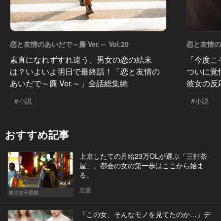
恋と友情のあいだで～廉 Ver.～ Vol.20
恋と友情のあ
素直になれずすれ違う、男女の恋の結末
「今度こ
は？いよいよ明日で最終話！「恋と友情の
ついに覚
あいだで～廉 Ver.～」全話総集編
彼女の反
#小説
#小説
おすすめ記事
上京したての月給23万OLが選ぶ「三軒茶
屋」。都会の女の第一歩はここから始ま
る。
Vol.4
恋愛
東京女子図鑑
「この女、そんなモノを見てたのか…」デ