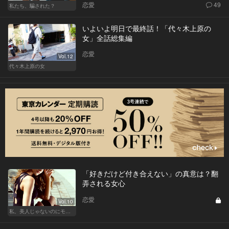
恋愛
49
私たち、騙された？
いよいよ明日で最終話！「代々木上原の
女」全話総集編
恋愛
Vol.12
代々木上原の女
「好きだけど付き合えない」の真意は？翻
弄される女心
恋愛
Vol.10
私、美人じゃないのにモテるんです。