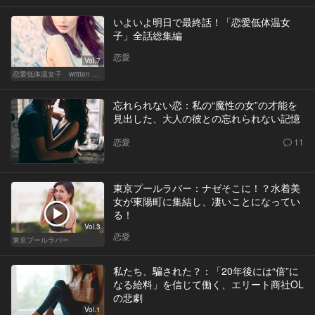
いよいよ明日で最終話！「恋愛低体温女
子」全話総集編
恋愛
Vol.7
恋愛低体温女子 written by 内埜さくら
忘れられない恋：私の“魔性の女”の才能を
見出した、大人の彼との忘れられない記憶
恋愛
11
東京プールラバー：ナゼそこに！？水着美
女が東陽町に集結し、凄いことになってい
る！
Vol.3
恋愛
東京プールラバー
私たち、騙された？：「20年後には“倍”に
なる給料」を信じて働く、エリート商社OL
の悲劇
Vol.1