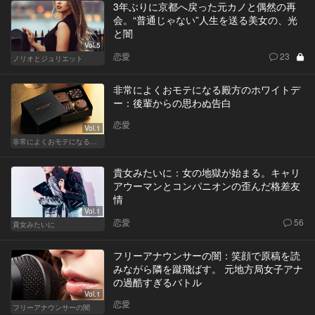
3年ぶりに京都へ戻った元カノと偶然の再
会。“普通じゃない”人生を送る美女の、光
と闇
Vol.5
恋愛
23
ノリオとジュリエット
非常によくおモテになる殿方のホワイトデ
ー：後輩からの思わぬ告白
恋愛
Vol.1
非常によくおモテになる殿方のホワイトデー
貴女みたいに：女の地獄が始まる。キャリ
アウーマンとコンパニオンの歪んだ格差友
情
Vol.1
恋愛
56
貴女みたいに
フリーアナウンサーの闇：笑顔で原稿を読
みながら隣を蹴飛ばす。 元地方局女子アナ
の過酷すぎるバトル
Vol.1
恋愛
フリーアナウンサーの闇