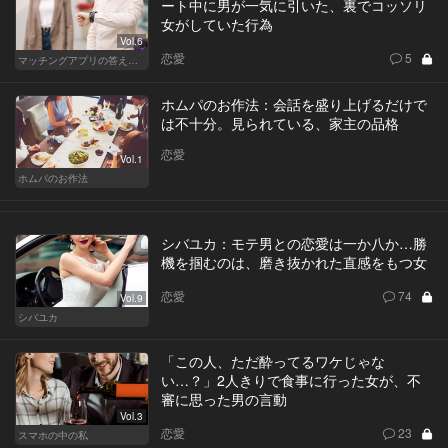
ート中に男が一気に引いた、裏でコッソリ
女がしていた行為
Vol.6
恋愛
5
マッチングアプリの答えあわせ【A】
ホムパのお作法：会話を盛り上げるだけで
は不十分。見られている、家主の品格
恋愛
Vol.1
ホムパのお作法
シバユカ：モテ男との恋愛は一か八か…勝
機を掴むのは、磨き抜かれた直感をもつ女
恋愛
74
Vol.9
シバユカ
「この人、ただ酔ってるワケじゃな
い…？」2人きりで食事に行った女が、不
審に思った男の言動
Vol.3
恋愛
23
スマホの中の私