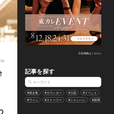
広告掲載はこちら≫
.06
記事を探す
幹
#焼き鳥
#カウンター
#小説
#イベント
#港区
#ワイン
#ストーリー
#シャンパン
#採用
#恋