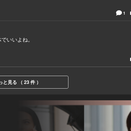
1
体でいいよね。
っと見る （ 23 件 ）