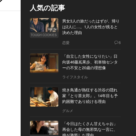
人気の記事
男女3人の旅だったはずが、帰り
は2人に…。1人の女性が残ると
Vol.74
決めた理由
TOUGH COOKIES
恋愛
6
「自立した女性になりたい」日
向坂46藤嶌果歩、初単独センタ
ーの不安と20歳の理想像
ライフスタイル
焼き鳥通が熱狂する渋谷の隠れ
家『とり茶太郎』。14年目も予
約困難であり続ける理由
グルメ
「今日はたくさん甘えちゃお」
再会した母の無邪気な一言に、
Vol.73
娘が激怒した理由