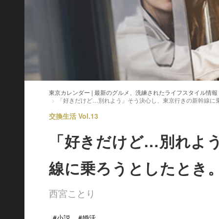
東京カレンダー | 最新のグルメ、洗練されたライフスタイル情報
「好きだけど…別れよう」そう決心し、東京行きの新幹線に
交換生活 Vol.13
「好きだけど…別れよ
線に乗ろうとしたとき
西宮ことり
#小説
#婚活