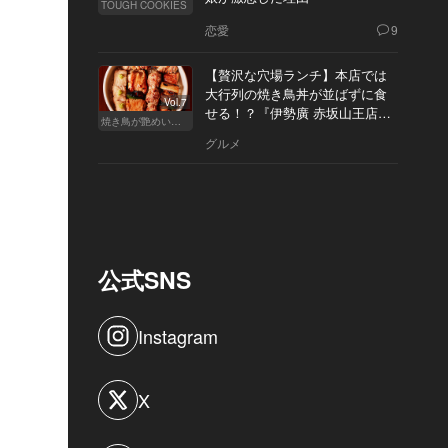
TOUGH COOKIES
恋愛
9
【贅沢な穴場ランチ】本店では
大行列の焼き鳥丼が並ばずに食
Vol.7
せる！？『伊勢廣 赤坂山王店』
焼き鳥が艶めいてきた
へ
グルメ
公式SNS
Instagram
X