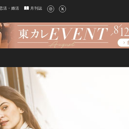
新のグルメ、洗練されたライフスタイル情報
恋活・婚活
月刊誌